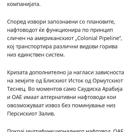
компанијата.
Според извори запознаени со плановите,
нафтоводот ќе функционира по принцип
сличен на американскиот „Colonial Pipeline“,
кој транспортира различни видови горива
низ единствен систем.
Кризата дополнително ја нагласи зависноста
на земјите од Блискиот Исток од Ормутскиот
Теснец. Во моментов само Саудиска Арабија
и ОАЕ имаат алтернативни нафтоводи кои
овозможуваат извоз без поминување низ
Персискиот Залив.
Покрај мултифункционалниот нафтовод, ОАЕ