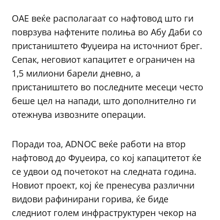
ОАЕ веќе располагаат со нафтовод што ги
поврзува нафтените полиња во Абу Даби со
пристаништето Фуџеира на источниот брег.
Сепак, неговиот капацитет е ограничен на
1,5 милиони барели дневно, а
пристаништето во последните месеци често
беше цел на напади, што дополнително ги
отежнува извозните операции.
Поради тоа, ADNOC веќе работи на втор
нафтовод до Фуџеира, со кој капацитетот ќе
се удвои од почетокот на следната година.
Новиот проект, кој ќе пренесува различни
видови рафинирани горива, ќе биде
следниот голем инфраструктурен чекор на