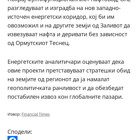
разгледуваат и изградба на нов западно-
источен енергетски коридор, кој би им
овозможил и на другите земји од Заливот да
извезуваат нафта и деривати без зависност
од Ормутскиот Теснец.
Енергетските аналитичари оценуваат дека
овие проекти претставуваат стратешки обид
на земјите од регионот да ја намалат
геополитичката ранливост и да обезбедат
постабилен извоз кон глобалните пазари.
Извор:
Financial Times
Сподели: