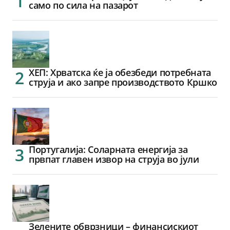
само по сила на пазарот
ХЕП: Хрватска ќе ја обезбеди потребната
струја и ако запре производството Кршко
Португалија: Соларната енергија за
првпат главен извор на струја во јули
Зелените обврзници – финансискиот