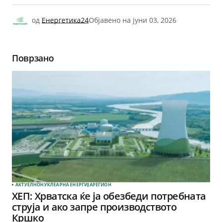
од
Енергетика24
Објавено на
јуни 03, 2026
Поврзано
АКТУЕЛНО
НУКЛЕАРНА ЕНЕРГИЈА
РЕГИОН
ХЕП: Хрватска ќе ја обезбеди потребната
струја и ако запре производството
Кршко