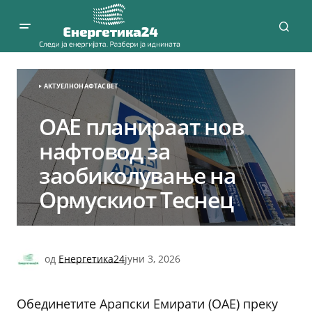
АКТУЕЛНО
НАФТА
СВЕТ
ОАЕ планираат нов
нафтовод за
заобиколување на
Ормускиот Теснец
од
Енергетика24
јуни 3, 2026
Обединетите Арапски Емирати (ОАЕ) преку