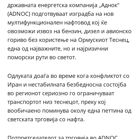
државната енергетска компанија „Аднок“
(ADNOC) подготвуваат изградба на нов
мултифункционален нафтовод кој ќе
овозможи извоз на бензин, дизел и авионско
гориво без користење на Ормускиот Теснец,
една од најважните, но и најризични
поморски рути во светот.
Одлуката доаѓа во време кога конфликтот со
Иран и нестабилната безбедносна состојба
во регионот сериозно го ограничуваат
транспортот низ теснецот, преку кој
вообичаено поминува околу една петтина од
светската трговија со нафта.
Потпретседателот за трговија во ADNOC,