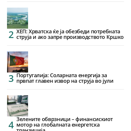
ХЕП: Хрватска ќе ја обезбеди потребната
струја и ако запре производството Кршко
Португалија: Соларната енергија за
првпат главен извор на струја во јули
Зелените обврзници – финансискиот
мотор на глобалната енергетска
транзиција