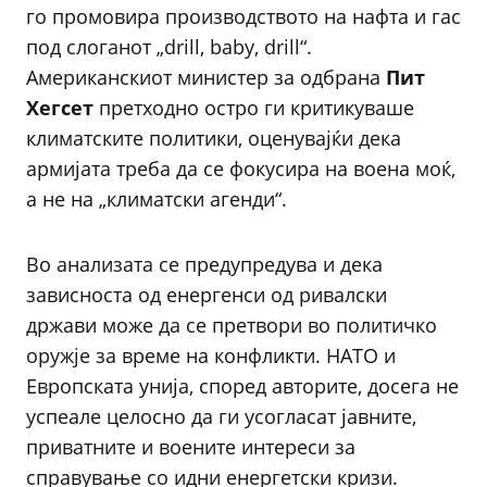
го промовира производството на нафта и гас
под слоганот „drill, baby, drill“.
Американскиот министер за одбрана
Пит
Хегсет
претходно остро ги критикуваше
климатските политики, оценувајќи дека
армијата треба да се фокусира на воена моќ,
а не на „климатски агенди“.
Во анализата се предупредува и дека
зависноста од енергенси од ривалски
држави може да се претвори во политичко
оружје за време на конфликти. НАТО и
Европската унија, според авторите, досега не
успеале целосно да ги усогласат јавните,
приватните и воените интереси за
справување со идни енергетски кризи.