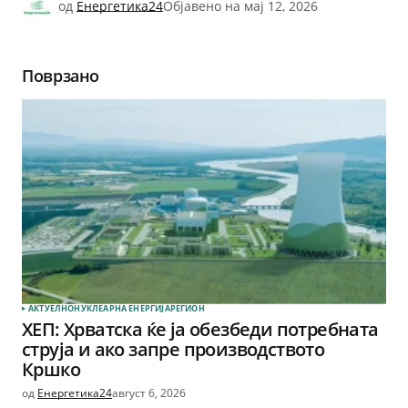
од
Енергетика24
Објавено на
мај 12, 2026
Поврзано
АКТУЕЛНО
НУКЛЕАРНА ЕНЕРГИЈА
РЕГИОН
ХЕП: Хрватска ќе ја обезбеди потребната
струја и ако запре производството
Кршко
од
Енергетика24
август 6, 2026