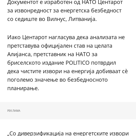
Документот е изработен од НАТО Центарот
за извонредност за енергетска безбедност
со седиште во Вилнус, Литванија.
Иако Центарот нагласува дека анализата не
претставува официјален став на целата
Алијанса, претставник на НАТО за
бриселското издание POLITICO потврдил
дека чистите извори на енергија добиваат сè
поголемо значење во безбедносното
планирање.
РЕКЛАМА
„Со диверзификација на енергетските извори