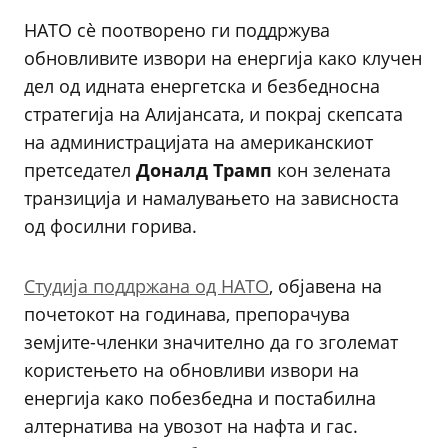
НАТО сè поотворено ги поддржува
обновливите извори на енергија како клучен
дел од идната енергетска и безбедносна
стратегија на Алијансата, и покрај скепсата
на администрацијата на американскиот
претседател
Доналд Трамп
кон зелената
транзиција и намалувањето на зависноста
од фосилни горива.
Студија поддржана од НАТО
, објавена на
почетокот на годинава, препорачува
земјите-членки значително да го зголемат
користењето на обновливи извори на
енергија како побезбедна и постабилна
алтернатива на увозот на нафта и гас.