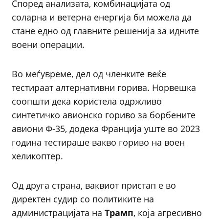
Според анализата, комбинацијата од
соларна и ветерна енергија би можела да
стане едно од главните решенија за идните
воени операции.
Во меѓувреме, дел од членките веќе
тестираат алтернативни горива. Норвешка
соопшти дека користела одржливо
синтетичко авионско гориво за борбените
авиони Ф-35, додека Франција уште во 2023
година тестираше вакво гориво на воен
хеликоптер.
Од друга страна, ваквиот пристап е во
директен судир со политиките на
администрацијата на
Трамп
, која агресивно