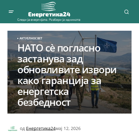
АКТУЕЛНО
СВЕТ
НАТО сè погласно
застанува зад
обновливите извори
како гаранција за
енергетска
безбедност
од
Енергетика24
мај 12, 2026