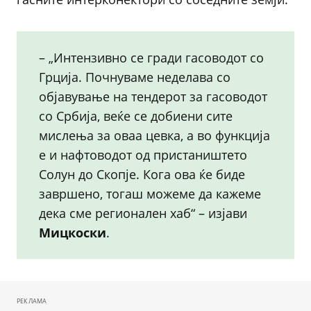
– „Интензивно се гради гасоводот со
Грција. Почнуваме неделава со
објавување на тендерот за гасоводот
со Србија, веќе се добиени сите
мислења за оваа цевка, а во функција
е и нафтоводот од пристаништето
Солун до Скопје. Кога ова ќе биде
завршено, тогаш можеме да кажеме
дека сме регионален хаб“ – изјави
Мицкоски
.
РЕКЛАМА