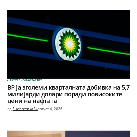
АКТУЕЛНО
НАФТА
СВЕТ
BP ја зголеми кварталната добивка на 5,7
милијарди долари поради повисоките
цени на нафтата
од
Енергетика24
август 4, 2026