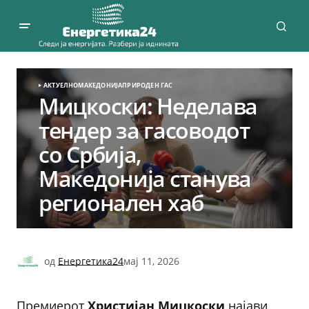
АКТУЕЛНО
МАКЕДОНИЈА
ПРИРОДЕН ГАС
Мицкоски: Неделава
тендер за гасоводот
со Србија,
Македонија станува
регионален хаб
од
Енергетика24
мај 11, 2026
Премиерот
Христијан Мицкоски
најави