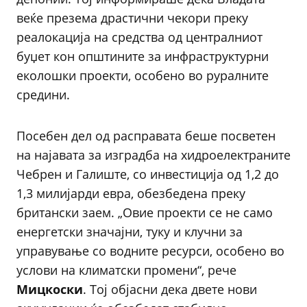
веќе презема драстични чекори преку
реалокација на средства од централниот
буџет кон општините за инфраструктурни
еколошки проекти, особено во руралните
средини.
Посебен дел од расправата беше посветен
на најавата за изградба на хидроелектраните
Чебрен и Галиште, со инвестиција од 1,2 до
1,3 милијарди евра, обезбедена преку
британски заем. „Овие проекти се не само
енергетски значајни, туку и клучни за
управување со водните ресурси, особено во
услови на климатски промени“, рече
Мицкоски
. Тој објасни дека двете нови