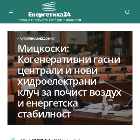
АКТУЕЛНО
МАКЕДОНИЈА
Мицкоски:
Когенеративни гасни
централи и нови
хидроелектрани –
клуч за почист воздух
и енергетска
стабилност