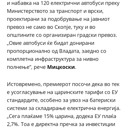
и набавка на 120 електрични автобуси преку
Министерството за транспорт и врски,
проектирани за подобрување на јавниот
превоз не само во Скопје, туку и во
општините со организиран градски превоз.
„Овие автобуси ќе бидат донирани
пропорционално од Владата, заедно со
комплетна инфраструктура за нивно
полнење“, рече
Мицкоски
.
Истовремено, премиерот посочи дека во тек
е усогласување на царинските тарифи со ЕУ
стандардите, особено за увоз на батериски
системи за складирање електрична енергија.
„Сега плаќаме 15% царина, додека ЕУ плаќа
2,7%. Тоа е директна пречка за инвестиции