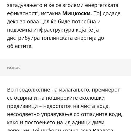
загадувањето и ќе се зголеми енергетската
ефикасност“, истакна
Мицкоски
. Тој додаде
дека за оваа цел ќе биде потребна и
подземна инфраструктура која ќе ја
дистрибуира топлинската енергија до
објектите.
РЕКЛАМА
Во продолжение на излагањето, премиерот
се осврна и на пошироките еколошки
предизвици – недостаток на чиста вода,
несоодветно управување со отпадните води,
како и постоењето на илјадници диви
депонии. Тој информираше дека Владата