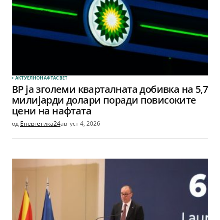
АКТУЕЛНО
НАФТА
СВЕТ
BP ја зголеми кварталната добивка на 5,7
милијарди долари поради повисоките
цени на нафтата
од
Енергетика24
август 4, 2026