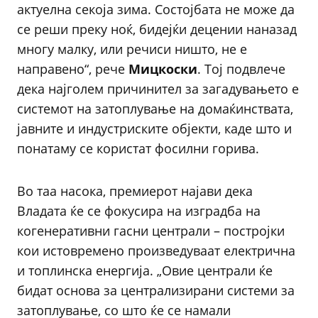
актуелна секоја зима. Состојбата не може да
се реши преку ноќ, бидејќи децении наназад
многу малку, или речиси ништо, не е
направено“, рече
Мицкоски
. Тој подвлече
дека најголем причинител за загадувањето е
системот на затоплување на домаќинствата,
јавните и индустриските објекти, каде што и
понатаму се користат фосилни горива.
Во таа насока, премиерот најави дека
Владата ќе се фокусира на изградба на
когенеративни гасни централи – постројки
кои истовремено произведуваат електрична
и топлинска енергија. „Овие централи ќе
бидат основа за централизирани системи за
затоплување, со што ќе се намали