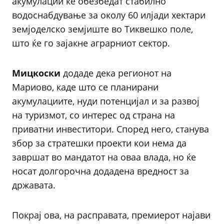
акумулации ќе обезбедат стабилно
водоснабдување за околу 60 илјади хектари
земјоделско земјиште во Тиквешко поле,
што ќе го зајакне аграрниот сектор.
Мицкоски
додаде дека регионот на
Мариово, каде што се планирани
акумулациите, нуди потенцијал и за развој
на туризмот, со интерес од страна на
приватни инвеститори. Според него, станува
збор за стратешки проекти кои нема да
завршат во мандатот на оваа влада, но ќе
носат долгорочна додадена вредност за
државата.
Покрај ова, на расправата, премиерот најави