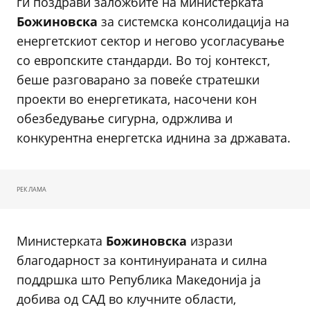
ги поздрави заложбите на министерката
Божиновска
за системска консолидација на
енергетскиот сектор и негово усогласување
со европските стандарди. Во тој контекст,
беше разговарано за повеќе стратешки
проекти во енергетиката, насочени кон
обезбедување сигурна, одржлива и
конкурентна енергетска иднина за државата.
РЕКЛАМА
Министерката
Божиновска
изрази
благодарност за континуираната и силна
поддршка што Република Македонија ја
добива од САД во клучните области,