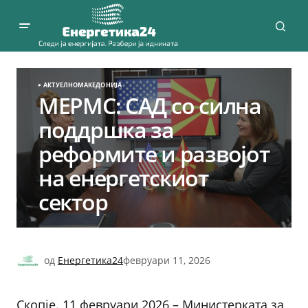
АКТУЕЛНО
МАКЕДОНИЈА
МЕРМС: САД со силна
поддршка за
реформите и развојот
на енергетскиот
сектор
од
Енергетика24
февруари 11, 2026
Скопје. 11 февруари 2026 – Министерката за