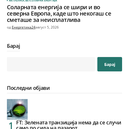
АКТУЕЛНО
СВЕТ
СОЛАРНА EНЕРГИЈА
Соларната енергија се шири и во
северна Европа, каде што некогаш се
сметаше за неисплатлива
од
Енергетика24
август 5, 2026
Барај
Барај
Последни објави
FT: Зелената транзиција нема да се случи
само по сила на пазарот