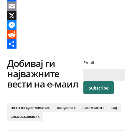
Facebook
Email
X
Messenger
Reddit
Share
Добивај ги
Email
најважните
вести на е-маил
ЕНЕРГЕТСКА ДИПЛОМАТИЈА
МАКЕДОНИЈА
НИКОЛ ВАРНЕС
САД
САЊА БОЖИНОВСКА