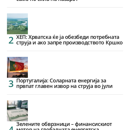
ХЕП: Хрватска ќе ја обезбеди потребната
струја и ако запре производството Кршко
Португалија: Соларната енергија за
првпат главен извор на струја во јули
Зелените обврзници – финансискиот
мотор на глобалната енергетска