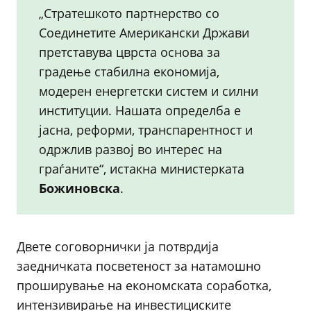
„Стратешкото партнерство со
Соединетите Американски Држави
претставува цврста основа за
градење стабилна економија,
модерен енергетски систем и силни
институции. Нашата определба е
јасна, реформи, транспарентност и
одржлив развој во интерес на
граѓаните“, истакна министерката
Божиновска
.
Двете соговорнички ја потврдија
заедничката посветеност за натамошно
проширување на економската соработка,
интензивирање на инвестициските