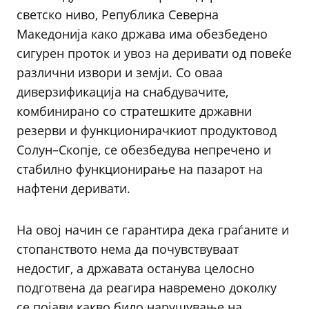
светско ниво, Република Северна
Македонија како држава има обезбедено
сигурен проток и увоз на деривати од повеќе
различни извори и земји. Со оваа
диверзификација на снабдувачите,
комбинирано со стратешките државни
резерви и функционирачкиот продуктовод
Солун–Скопје, се обезбедува непречено и
стабилно функционирање на пазарот на
нафтени деривати.
На овој начин се гарантира дека граѓаните и
стопанството нема да почувствуваат
недостиг, а државата останува целосно
подготвена да реагира навремено доколку
се појави какво било нарушување на