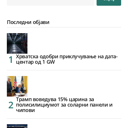
Последни објави
Хрватска одобри приклучување на дата-
центар од 1 GW
Трамп воведува 15% царина за
полисилициумот за соларни панели и
чипови