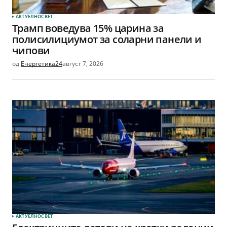
АКТУЕЛНО
СВЕТ
Трамп воведува 15% царина за
полисилициумот за соларни панели и
чипови
од
Енергетика24
август 7, 2026
АКТУЕЛНО
СВЕТ