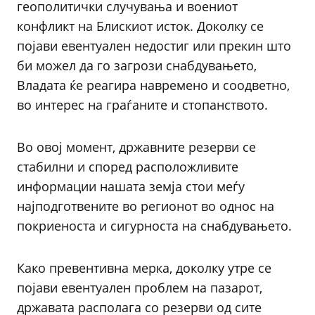
геополитички случувања и воениот
конфликт на Блискиот исток. Доколку се
појави евентуален недостиг или прекин што
би можел да го загрози снабдувањето,
Владата ќе реагира навремено и соодветно,
во интерес на граѓаните и стопанството.
Во овој момент, државните резерви се
стабилни и според расположливите
информации нашата земја стои меѓу
најподготвените во регионот во однос на
покриеноста и сигурноста на снабдувањето.
Како превентивна мерка, доколку утре се
појави евентуален проблем на пазарот,
државата располага со резерви од сите