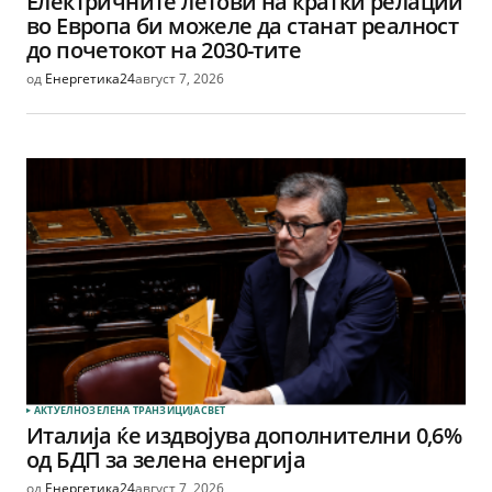
Електричните летови на кратки релации
во Европа би можеле да станат реалност
до почетокот на 2030-тите
од
Енергетика24
август 7, 2026
АКТУЕЛНО
ЗЕЛЕНА ТРАНЗИЦИЈА
СВЕТ
Италија ќе издвојува дополнителни 0,6%
од БДП за зелена енергија
од
Енергетика24
август 7, 2026