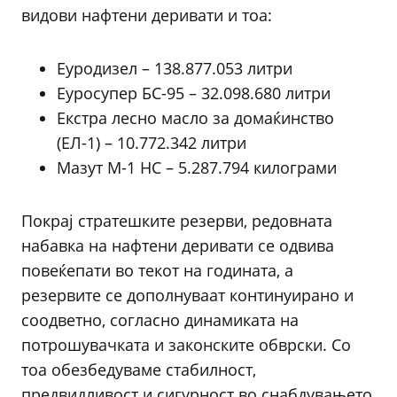
видови нафтени деривати и тоа:
Еуродизел – 138.877.053 литри
Еуросупер БС-95 – 32.098.680 литри
Екстра лесно масло за домаќинство
(ЕЛ-1) – 10.772.342 литри
Мазут М-1 НС – 5.287.794 килограми
Покрај стратешките резерви, редовната
набавка на нафтени деривати се одвива
повеќепати во текот на годината, а
резервите се дополнуваат континуирано и
соодветно, согласно динамиката на
потрошувачката и законските обврски. Со
тоа обезбедуваме стабилност,
предвидливост и сигурност во снабдувањето