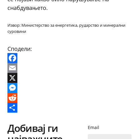
снабдувањето.
Извор: Министерство за енергетика, рударство и минерални
суровини
Сподели:
Facebook
Email
X
Messenger
Reddit
Share
Добивај ги
Email
најважните