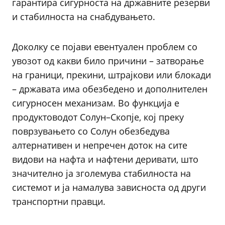
гарантира сигурноста на државните резерви
и стабилноста на снабдувањето.
Доколку се појави евентуален проблем со
увозот од какви било причини – затворање
на граници, прекини, штрајкови или блокади
– државата има обезбедено и дополнителен
сигурносен механизам. Во функција е
продуктоводот Солун–Скопје, кој преку
поврзувањето со Солун обезбедува
алтернативен и непречен доток на сите
видови на нафта и нафтени деривати, што
значително ја зголемува стабилноста на
системот и ја намалува зависноста од други
транспортни правци.