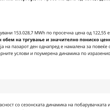
гувани 153.028,7 MWh по просечна цена од 122,55 е
н обем на тргување и значително пониско цен
ја на пазарот ден однапред е намалена за повеќе 
арните услови и поумерена динамика по изразенио
асност со сезонската динамика на побарувачката 