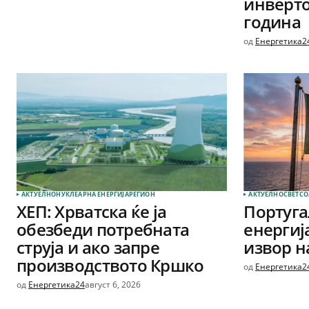
инверто
година
од
Енергетика2
АКТУЕЛНО
НУКЛЕАРНА ЕНЕРГИЈА
РЕГИОН
АКТУЕЛНО
СВЕТ
СО
ХЕП: Хрватска ќе ја
Португа
обезбеди потребната
енергиј
струја и ако запре
извор на
производството Кршко
од
Енергетика2
од
Енергетика24
август 6, 2026