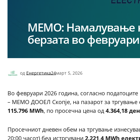
МЕМО: Намалување н
берзата во февруари
од
Енергетика24
март 5, 2026
Во февруари 2026 година, согласно податоците
– МЕМО ДООЕЛ Скопје, на пазарот за тргување 
115.796 MWh
, по просечна цена од
4.364,18 де
Просечниот дневен обем на тргување изнесув
20:00 часот) беа истргувани
2.221,4 MWh елект