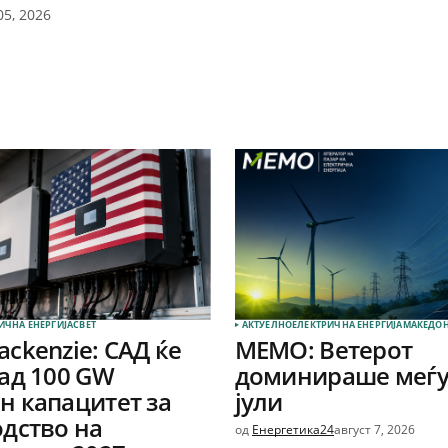
05, 2026
ИЧНА ЕНЕРГИЈА
СВЕТ
АКТУЕЛНО
ЕЛЕКТРИЧНА ЕНЕРГИЈА
МАКЕДОН
ckenzie: САД ќе
МЕМО: Ветерот
ад 100 GW
доминираше меѓу
 капацитет за
јули
дство на
од
Енергетика24
август 7, 2026