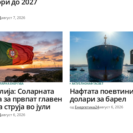
ри до 2027
4
август 7, 2026
ЛАРНА EНЕРГИЈА
АКТУЕЛНО
НАФТА
СВЕТ
лија: Соларната
Нафтата поевтини
а за првпат главен
долари за барел
 струја во јули
од
Енергетика24
август 6, 2026
4
август 6, 2026