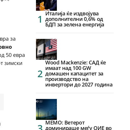
Италија ќе издвојува
дополнителни 0,6% од
БДП за зелена енергија
вра за
овно
од 50 евра
Wood Mackenzie: САД ќе
т зимски
имаат над 100 GW
домашен капацитет за
производство на
инвертори до 2027 година
МЕМО: Ветерот
и
доминираше меѓу ОИЕ во