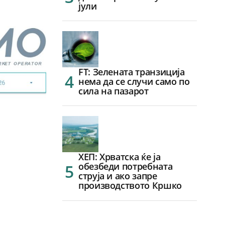
јули
FT: Зелената транзиција
нема да се случи само по
сила на пазарот
ХЕП: Хрватска ќе ја
обезбеди потребната
струја и ако запре
производството Кршко