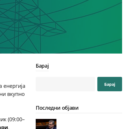
Барај
Барај
а енергија
ани вкупно
Последни објави
ик (09:00–
ари
,