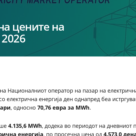
а цените на
 2026
 на Националниот оператор на пазар на електричн
со електрична енергија ден однапред беа истргув
нари
, односно
70,76 евра за MWh
.
аше
4.135,6 MWh
, додека во периодот на дневниот п
рична енергија
, по просечна цена од
4.573,0 ден