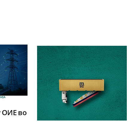
ИЈА
 ОИЕ во