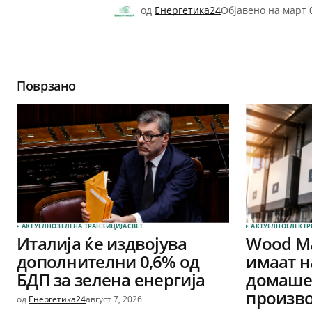
од
Енергетика24
Објавено на
март 
Поврзано
АКТУЕЛНО
ЗЕЛЕНА ТРАНЗИЦИЈА
СВЕТ
АКТУЕЛНО
ЕЛЕКТР
Италија ќе издвојува
Wood Ma
дополнителни 0,6% од
имаат н
БДП за зелена енергија
домашен
произво
од
Енергетика24
август 7, 2026