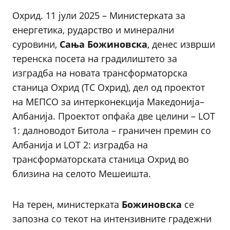
Охрид. 11 јули 2025 – Министерката за
енергетика, рударство и минерални
суровини,
Сања Божиновска
, денес изврши
теренска посета на градилиштето за
изградба на новата трансформаторска
станица Охрид (ТС Охрид), дел од проектот
на МЕПСО за интерконекција Македонија–
Албанија. Проектот опфаќа две целини – LOT
1: далноводот Битола – граничен премин со
Албанија и LOT 2: изградба на
трансформаторската станица Охрид во
близина на селото Мешеишта.
На терен, министерката
Божиновска
се
запозна со текот на интензивните градежни