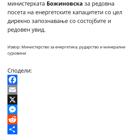
министерката
Божиновска
за редовна
посета на енергетските капацитети со цел
дирекно запознавање со состојбите и
редовен увид.
Извор: Министерство за енергетика, рударство и минерални
суровини
Сподели:
Facebook
Email
X
Messenger
Reddit