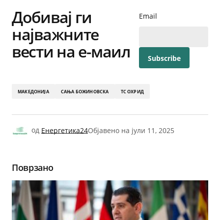
Share
Добивај ги
Email
најважните
вести на е-маил
МАКЕДОНИЈА
САЊА БОЖИНОВСКА
ТС ОХРИД
од
Енергетика24
Објавено на
јули 11, 2025
Поврзано