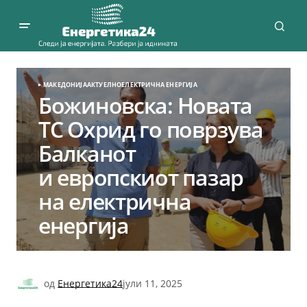
МАКЕДОНИЈА
АКТУЕЛНО
ЕЛЕКТРИЧНА ЕНЕРГИЈА
Божиновска: Новата
ТС Охрид го поврзува
Балканот
и европскиот пазар
на електрична
енергија
од
Енергетика24
јули 11, 2025