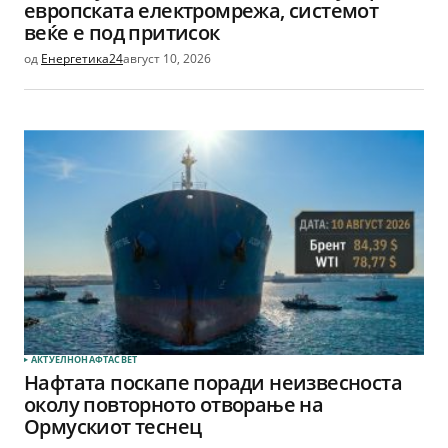
европската електромрежа, системот
веќе е под притисок
од
Енергетика24
август 10, 2026
АКТУЕЛНО
НАФТА
СВЕТ
Нафтата поскапе поради неизвесноста
околу повторното отворање на
Ормускиот теснец