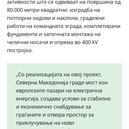
активности што се одвиваат на површина од
80.000 метри квадратни: изградба на
потпорни ѕидови и наклони, градежни
работи на командната зграда, комплетирани
фундаменти и започната монтажа на
челични носачи и опрема во 400 kV
постројка.
„Со реализацијата на овој проект,
Северна Македонија гради мост кон
европските пазари на електрична
енергија, создава услови за стабилно
и економично снабдување за
граѓаните и отвора простор за
приклучување на нови