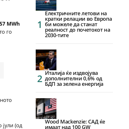
Електричните летови на
кратки релации во Европа
357 MWh
би можеле да станат
реалност до почетокот на
то го
2030-тите
Италија ќе издвојува
дополнителни 0,6% од
БДП за зелена енергија
чното
Wood Mackenzie: САД ќе
 јули (од
имаат над 100 GW