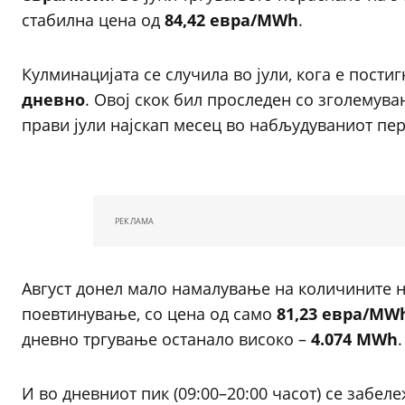
стабилна цена од
84,42 евра/MWh
.
Кулминацијата се случила во јули, кога е пости
дневно
. Овој скок бил проследен со зголемува
прави јули најскап месец во набљудуваниот пе
РЕКЛАМА
Август донел мало намалување на количините 
поевтинување, со цена од само
81,23 евра/MW
дневно тргување останало високо –
4.074 MWh
.
И во дневниот пик (09:00–20:00 часот) се забел