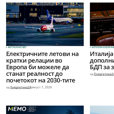
АКТУЕЛНО
СВЕТ
АКТУЕЛНО
ЗЕЛЕНА
Електричните летови на
Италија
кратки релации во
дополни
Европа би можеле да
БДП за 
станат реалност до
од
Енергетика2
почетокот на 2030-тите
од
Енергетика24
август 7, 2026