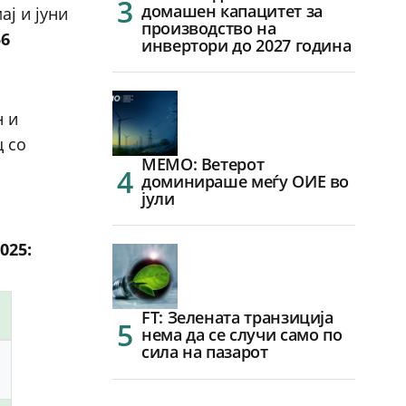
домашен капацитет за
ај и јуни
производство на
56
инвертори до 2027 година
н и
ц со
МЕМО: Ветерот
доминираше меѓу ОИЕ во
јули
025:
FT: Зелената транзиција
нема да се случи само по
сила на пазарот