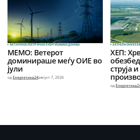
АКТУЕЛНО
ЕЛЕКТРИЧНА ЕНЕРГИЈА
МАКЕДОНИЈА
АКТУЕЛНО
НУКЛЕА
МЕМО: Ветерот
ХЕП: Хрв
доминираше меѓу ОИЕ во
обезбед
јули
струја и
произв
од
Енергетика24
август 7, 2026
од
Енергетика2