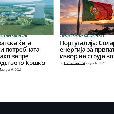
РНА ЕНЕРГИЈА
РЕГИОН
АКТУЕЛНО
СВЕТ
СОЛАРНА EНЕРГИЈА
атска ќе ја
Португалија: Сол
и потребната
енергија за првпа
 ако запре
извор на струја во
одството Кршко
од
Енергетика24
август 6, 2026
4
август 6, 2026