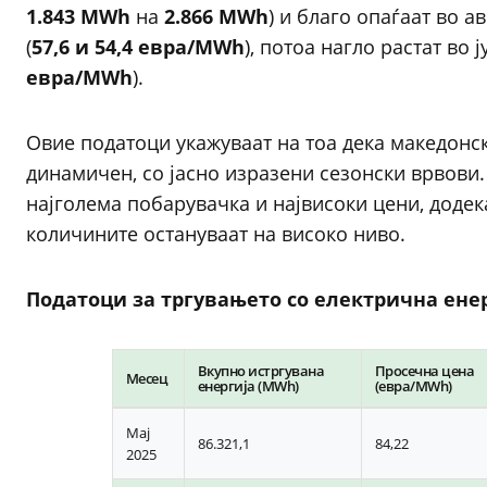
1.843 MWh
на
2.866 MWh
) и благо опаѓаат во ав
(
57,6 и 54,4 евра/MWh
), потоа нагло растат во ј
евра/MWh
).
Овие податоци укажуваат на тоа дека македонск
динамичен, со јасно изразени сезонски врвови. 
најголема побарувачка и највисоки цени, додек
количините остануваат на високо ниво.
Податоци за тргувањето со електрична енерг
Вкупно истргувана
Просечна цена
Месец
енергија (MWh)
(евра/MWh)
Мај
86.321,1
84,22
2025