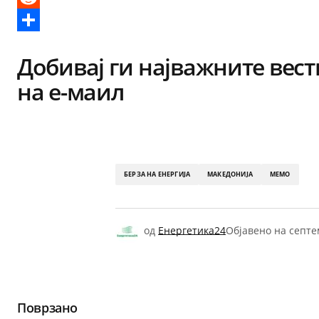
Reddit
Share
Добивај ги најважните вест
на е-маил
БЕРЗА НА ЕНЕРГИЈА
МАКЕДОНИЈА
МЕМО
од
Енергетика24
Објавено на
септе
Поврзано