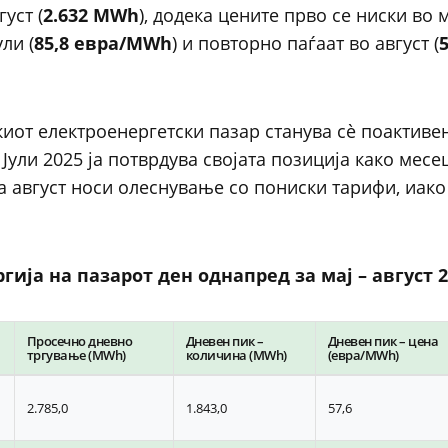
густ (
2.632 MWh
), додека цените прво се ниски во м
ули (
85,8 евра/MWh
) и повторно паѓаат во август (
иот електроенергетски пазар станува сè поактиве
Јули 2025 ја потврдува својата позиција како месе
а август носи олеснување со пониски тарифи, иако
ија на пазарот ден однапред за мај – август 2
Просечно дневно
Дневен пик –
Дневен пик – цена
тргување (MWh)
количина (MWh)
(евра/MWh)
2.785,0
1.843,0
57,6