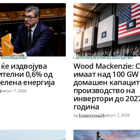
 ТРАНЗИЦИЈА
СВЕТ
АКТУЕЛНО
ЕЛЕКТРИЧНА ЕНЕРГИЈА
СВЕТ
 ќе издвојува
Wood Mackenzie: 
телни 0,6% од
имаат над 100 GW
зелена енергија
домашен капаците
производство на
4
август 7, 2026
инвертори до 202
година
од
Енергетика24
август 7, 2026