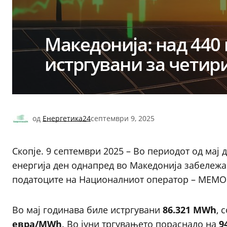
Македонија: над 440
истргувани за четир
од
Енергетика24
септември 9, 2025
Скопје. 9 септември 2025 – Во периодот од мај 
енергија ден однапред во Македонија забележа
податоците на Националниот оператор – МЕМО
Во мај годинава биле истргувани
86.321 MWh
, 
евра/MWh
. Во јуни тргувањето пораснало на
9