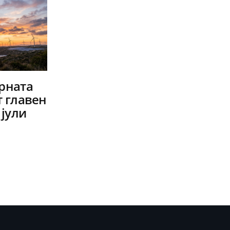
арната
т главен
 јули