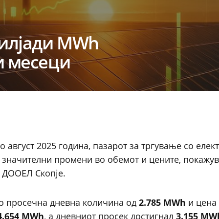
 илјади MWh
и месеци
до август 2025 година, пазарот за тргување со елек
 значителни промени во обемот и цените, покажув
 ДООЕЛ Скопје.
со просечна дневна количина од
2.785 MWh
и цена
4.654 MWh
, а дневниот просек достигнал
3.155 MW