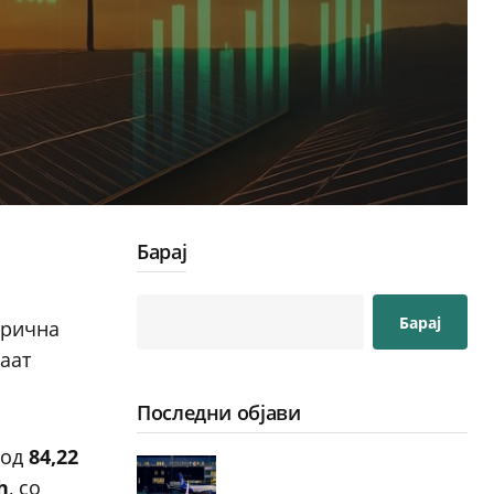
Барај
Барај
трична
аат
Последни објави
 од
84,22
h
, со