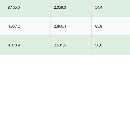
3.155,0
2.059,0
54,4
4.357,2
2.866,4
85,8
4.073,9
2.631,6
56,0