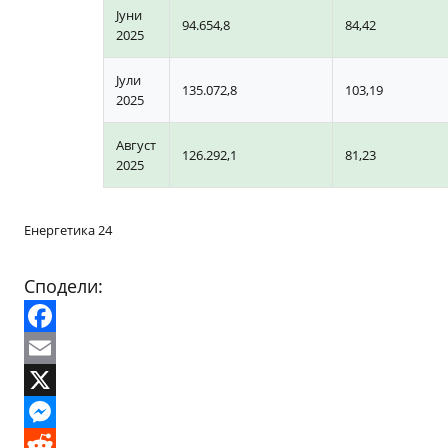
Јуни
94.654,8
84,42
2025
Јули
135.072,8
103,19
2025
Август
126.292,1
81,23
2025
Енергетика 24
Сподели:
Facebook
Email
X
Messenger