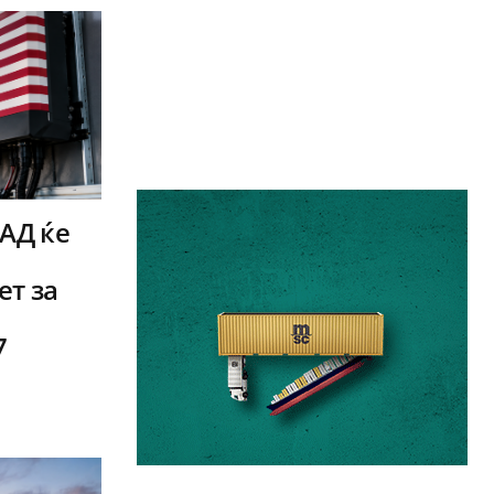
САД ќе
т за
7