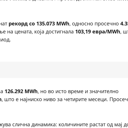
гнат
рекорд со 135.073 MWh
, односно просечно
4.
ње на цената, која достигнала
103,19 евра/MWh
, ш
риод.
на
126.292 MWh
, но во исто време и значително
h
, што е најниско ниво за четирите месеци. Просе
ежува слична динамика: количините растат од мај до