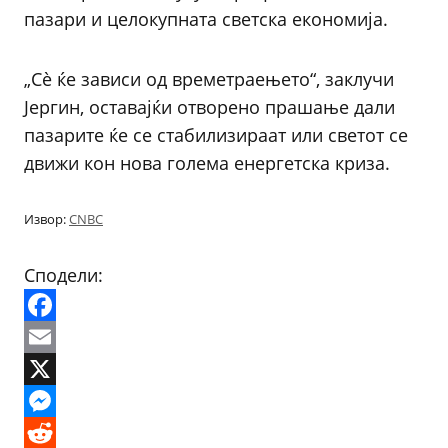
пазари и целокупната светска економија.
„Сè ќе зависи од времетраењето“, заклучи
Јергин, оставајќи отворено прашање дали
пазарите ќе се стабилизираат или светот се
движи кон нова голема енергетска криза.
Извор:
CNBC
Сподели:
Facebook
Email
X
Messenger