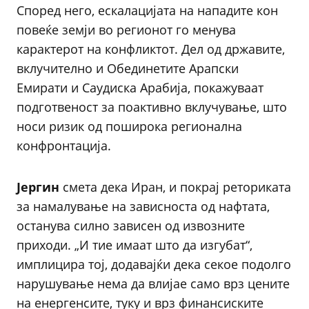
Според него, ескалацијата на нападите кон
повеќе земји во регионот го менува
карактерот на конфликтот. Дел од државите,
вклучително и Обединетите Арапски
Емирати и Саудиска Арабија, покажуваат
подготвеност за поактивно вклучување, што
носи ризик од поширока регионална
конфронтација.
Јергин
смета дека Иран, и покрај реториката
за намалување на зависноста од нафтата,
останува силно зависен од извозните
приходи. „И тие имаат што да изгубат“,
имплицира тој, додавајќи дека секое подолго
нарушување нема да влијае само врз цените
на енергенсите, туку и врз финансиските