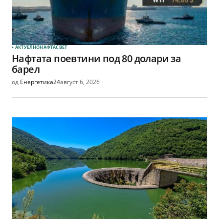
АКТУЕЛНО
НАФТА
СВЕТ
Нафтата поевтини под 80 долари за
барел
од
Енергетика24
август 6, 2026