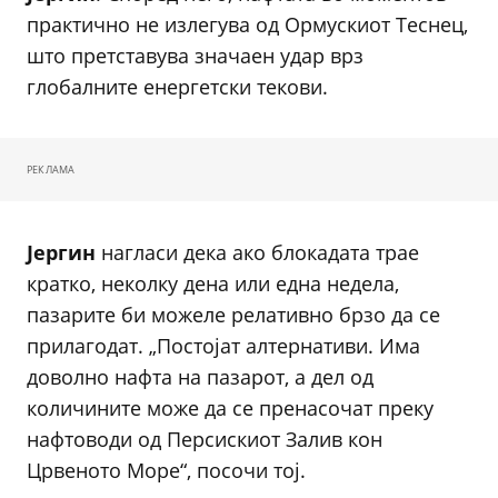
практично не излегува од Ормускиот Теснец,
што претставува значаен удар врз
глобалните енергетски текови.
РЕКЛАМА
Јергин
нагласи дека ако блокадата трае
кратко, неколку дена или една недела,
пазарите би можеле релативно брзо да се
прилагодат. „Постојат алтернативи. Има
доволно нафта на пазарот, а дел од
количините може да се пренасочат преку
нафтоводи од Персискиот Залив кон
Црвеното Море“, посочи тој.