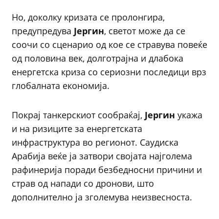
Но, доколку кризата се пролонгира,
предупредува
Јергин
, светот може да се
соочи со сценарио од кое се стравува повеќе
од половина век, долготрајна и длабока
енергетска криза со сериозни последици врз
глобалната економија.
Покрај танкерскиот сообраќај,
Јергин
укажа
и на ризиците за енергетската
инфраструктура во регионот. Саудиска
Арабија веќе ја затвори својата најголема
рафинерија поради безбедносни причини и
страв од напади со дронови, што
дополнително ја зголемува неизвесноста.