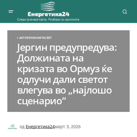
АКТУЕЛНО
НАФТА
СВЕТ
Јергин предупредува:
Должината на
кризата во Ормуз ќе
одлучи дали светот
влегува во „најлошо
сценарио“
од
Енергетика24
март 3, 2026