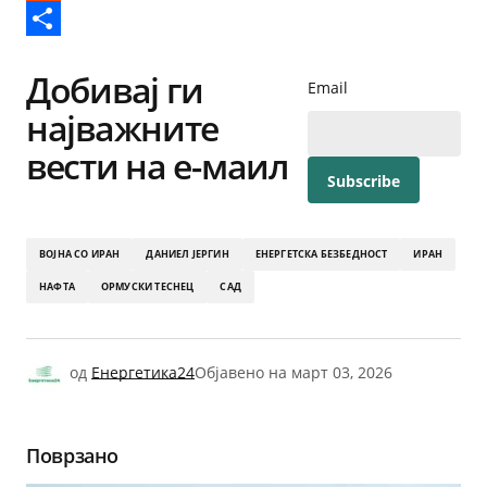
Reddit
Share
Добивај ги
Email
најважните
вести на е-маил
ВОЈНА СО ИРАН
ДАНИЕЛ ЈЕРГИН
ЕНЕРГЕТСКА БЕЗБЕДНОСТ
ИРАН
НАФТА
ОРМУСКИ ТЕСНЕЦ
САД
од
Енергетика24
Објавено на
март 03, 2026
Поврзано