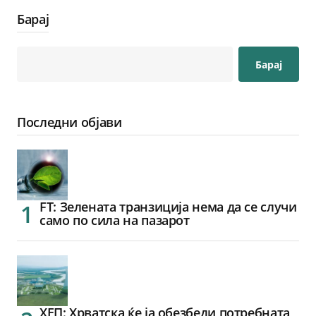
Барај
Барај
Последни објави
FT: Зелената транзиција нема да се случи
само по сила на пазарот
ХЕП: Хрватска ќе ја обезбеди потребната