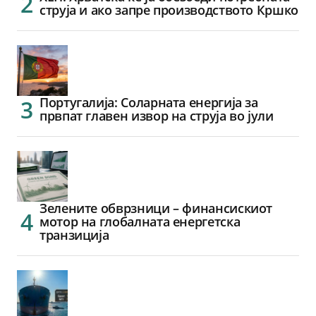
струја и ако запре производството Кршко
Португалија: Соларната енергија за
првпат главен извор на струја во јули
Зелените обврзници – финансискиот
мотор на глобалната енергетска
транзиција