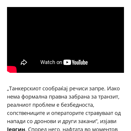
„Танкерскиот сообраќај речиси запре. Иако
нема формална правна забрана за транзит,
реалниот проблем е безбедноста,
сопствениците и операторите стравуваат од
напади со дронови и други закани“, изјави
Јергин
. Според него, нафтата во моментов