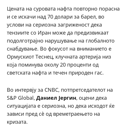
Цената на суровата нафта повторно порасна
и се искачи над 70 долари за барел, во
услови на сериозна загриженост дека
тензиите со Иран може да предизвикаат
подолготрајно нарушување на глобалното
снабдување. Во фокусот на вниманието е
Ормускиот Теснец, клучната артерија низ
која поминува околу 20 проценти од
светската нафта и течен природен гас.
Во интервју за CNBC, потпретседателот на
S&P Global,
Даниел Јергин
, оцени дека
ситуацијата е сериозна, но дека исходот ќе
зависи пред сè од времетраењето на
кризата.