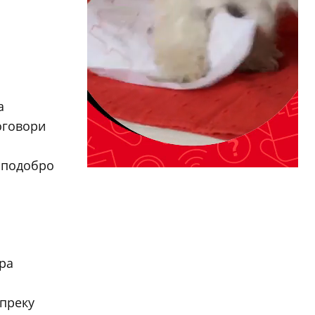
а
оговори
а подобро
бра
 преку