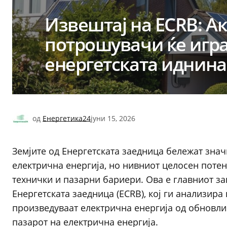
Извештај на ECRB: А
потрошувачи ќе игра
енергетската иднина
од
Енергетика24
јуни 15, 2026
Земјите од Енергетската заедница бележат знач
електрична енергија, но нивниот целосен потен
технички и пазарни бариери. Ова е главниот за
Енергетската заедница (ECRB), кој ги анализира
произведуваат електрична енергија од обновли
пазарот на електрична енергија.