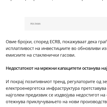
РЕКЛАМА
Овие бројки, според ECRB, покажуваат дека гра
исплатливост на инвестициите во обновливи из
емисиите на стакленички гасови.
Недостатокот на мрежни капацитети останува на
И покрај позитивниот тренд, регулаторите од з
електроенергетска инфраструктура претставув
најголем предизвик се издвојува недостигот на
отежнува приклучувањето на нови производств