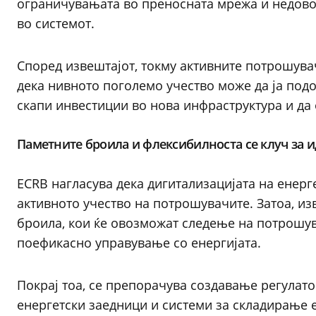
ограничувањата во преносната мрежа и недов
во системот.
Според извештајот, токму активните потрошува
дека нивното поголемо учество може да ја подо
скапи инвестиции во нова инфраструктура и д
Паметните броила и флексибилноста се клуч за и
ECRB нагласува дека дигитализацијата на енерг
активното учество на потрошувачите. Затоа, и
броила, кои ќе овозможат следење на потрошув
поефикасно управување со енергијата.
Покрај тоа, се препорачува создавање регулато
енергетски заедници и системи за складирање е