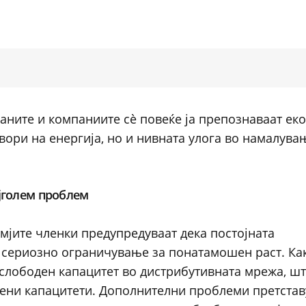
ѓаните и компаниите сè повеќе ја препознаваат ек
вори на енергија, но и нивната улога во намалува
јголем проблем
емјите членки предупредуваат дека постојната
а сериозно ограничување за понатамошен раст. Ка
 слободен капацитет во дистрибутивната мрежа, шт
ени капацитети. Дополнителни проблеми претстав