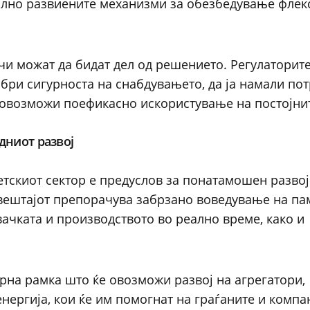
олно развиените механизми за обезбедување флек
чи можат да бидат дел од решението. Регулаторите
бри сигурноста на снабдувањето, да ја намали пот
а овозможи поефикасно искористување на постојни
дниот развој
етскиот сектор е предуслов за понатамошен развој
звештајот препорачува забрзано воведување на па
ачката и производството во реално време, како и
рна рамка што ќе овозможи развој на агрегатори,
нергија, кои ќе им помогнат на граѓаните и компа