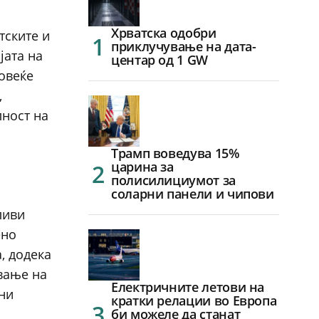
Хрватска одобри
тските и
приклучување на дата-
јата на
центар од 1 GW
повеќе
,
лност на
Трамп воведува 15%
царина за
полисилициумот за
соларни панели и чипови
ливи
ено
, додека
вање на
Електричните летови на
вни
кратки релации во Европа
би можеле да станат