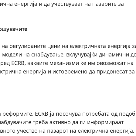
ична енергија и да учествуваат на пазарите за
рошувачите
на регулираните цени на електричната енергија з
 модели на снабдување, вклучувајќи динамични д
ред ECRB, ваквите механизми ќе им овозможат на
ктрична енергија и истовремено да придонесат з
а реформите, ECRB ја посочува потребата од подо
набдувачите треба активно да ги информираат
ното учество на пазарот на електрична енергија,