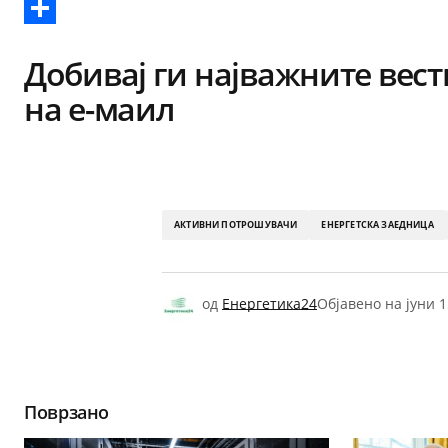
Reddit
Share
Добивај ги најважните вест
на е-маил
АКТИВНИ ПОТРОШУВАЧИ
ЕНЕРГЕТСКА ЗАЕДНИЦА
од
Енергетика24
Објавено на
јуни 1
Поврзано