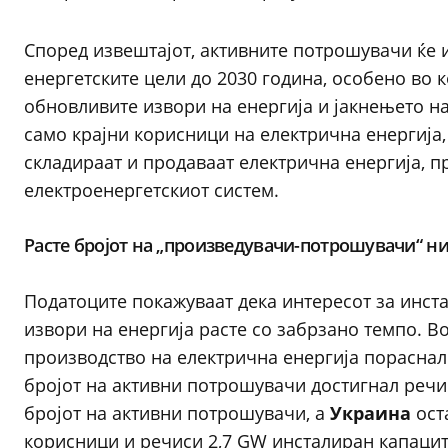
Според извештајот, активните потрошувачи ќе 
енергетските цели до 2030 година, особено во 
обновливите извори на енергија и јакнењето на
само крајни корисници на електрична енергија,
складираат и продаваат електрична енергија, п
електроенергетскиот систем.
Расте бројот на „произведувачи-потрошувачи“ ни
Податоците покажуваат дека интересот за инс
извори на енергија расте со забрзано темпо. В
производство на електрична енергија пораснал
бројот на активни потрошувачи достигнал речи
бројот на активни потрошувачи, а
Украина
ост
корисници и речиси 2,7 GW инсталиран капацит