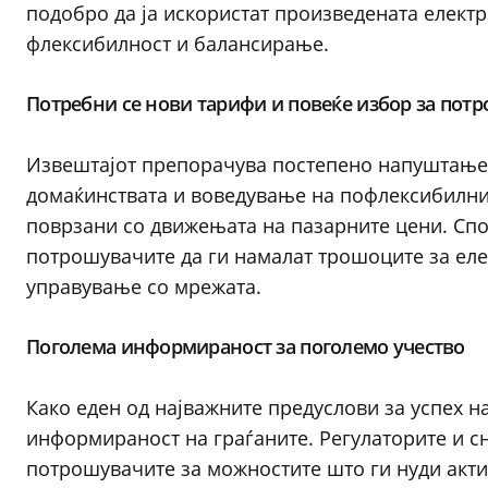
подобро да ја искористат произведената електр
флексибилност и балансирање.
Потребни се нови тарифи и повеќе избор за пот
Извештајот препорачува постепено напуштање 
домаќинствата и воведување на пофлексибилни
поврзани со движењата на пазарните цени. Спо
потрошувачите да ги намалат трошоците за еле
управување со мрежата.
Поголема информираност за поголемо учество
Како еден од најважните предуслови за успех н
информираност на граѓаните. Регулаторите и с
потрошувачите за можностите што ги нуди актив