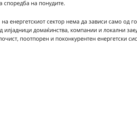
а споредба на понудите.
 на енергетскиот сектор нема да зависи само од г
од илјадници домаќинства, компании и локални за
почист, поотпорен и поконкурентен енергетски си