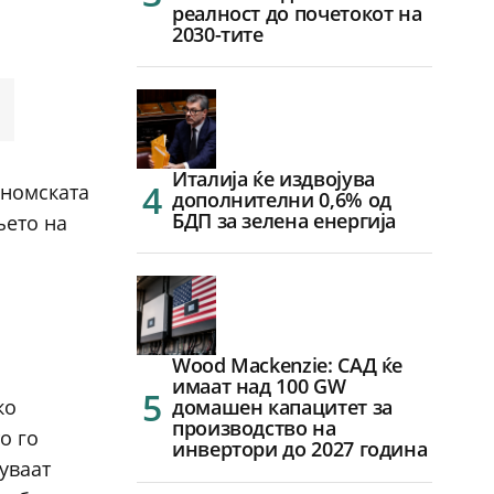
реалност до почетокот на
2030-тите
Италија ќе издвојува
ономската
дополнителни 0,6% од
БДП за зелена енергија
њето на
Wood Mackenzie: САД ќе
имаат над 100 GW
ко
домашен капацитет за
производство на
о го
инвертори до 2027 година
уваат