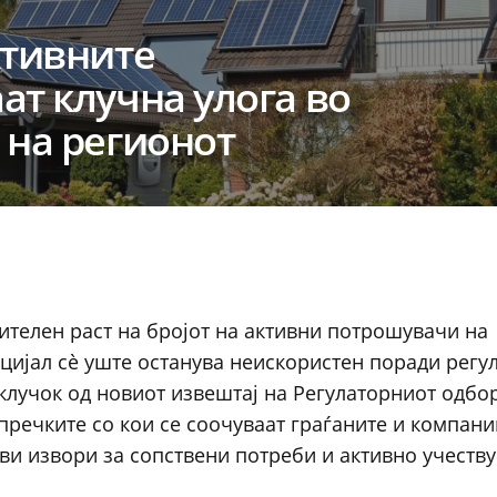
ктивните
ат клучна улога во
 на регионот
ителен раст на бројот на активни потрошувачи на
цијал сè уште останува неискористен поради регу
клучок од новиот извештај на Регулаторниот одбо
 пречките со кои се соочуваат граѓаните и компан
ви извори за сопствени потреби и активно учеству