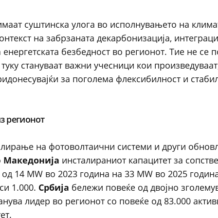
имаат суштинска улога во исполнувањето на клима
контекст на забрзаната декарбонизација, интеграци
 енергетската безбедност во регионот. Тие не се 
 туку стануваат важни учесници кои произведуваат
ридонесувајќи за поголема флексибилност и стаби
з регионот
талирање на фотоволтаични системи и други обнов
о
Македонија
инсталираниот капацитет за сопств
 од 14 MW во 2023 година на 33 MW во 2025 година
си 1.000.
Србија
бележи повеќе од двојно зголему
анува лидер во регионот со повеќе од 83.000 акти
ет.