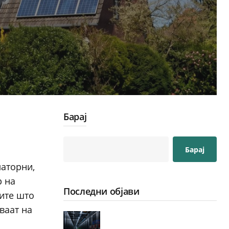
Барај
Барај
латорни,
р на
Последни објави
иите што
ваат на