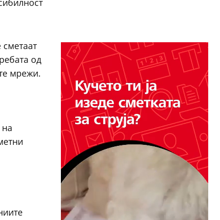
сибилност
 сметаат
ребата од
те мрежи.
 на
метни
ниите