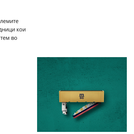
олемите
едници кои
стем во