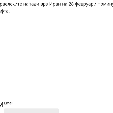
зраелските напади врз Иран на 28 февруари поми
афта.
и
Email