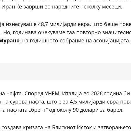
о Иран ќе заврши во наредните неколку месеци.
ја изнесуваше 48,7 милијарди евра, што беше пове
. Но, годинава очекуваме таа повторно значителн
Мурано
, на годишното собрание на асоцијацијата.
на нафта. Според УНЕМ, Италија во 2026 година б
 на сурова нафта, што е за 4,5 милијарди евра пов
а нафтата „брент“ од околу 90 долари за барел.
 создава кризата на Блискиот Исток и затворањето