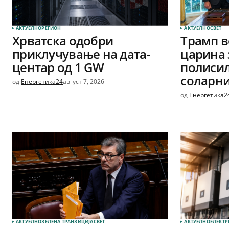
АКТУЕЛНО
РЕГИОН
АКТУЕЛНО
СВЕТ
Хрватска одобри
Трамп в
приклучување на дата-
царина 
центар од 1 GW
полиси
соларни
од
Енергетика24
август 7, 2026
од
Енергетика2
АКТУЕЛНО
ЗЕЛЕНА ТРАНЗИЦИЈА
СВЕТ
АКТУЕЛНО
ЕЛЕКТР