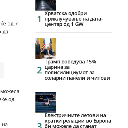
Хрватска одобри
приклучување на дата-
ќе од 7
центар од 1 GW
о да
Трамп воведува 15%
царина за
полисилициумот за
соларни панели и чипови
и можела
еќе од
Електричните летови на
кратки релации во Европа
 на
би можеле да станат