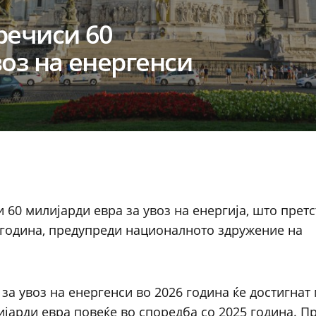
речиси 60
воз на енергенси
60 милијарди евра за увоз на енергија, што претс
 година, предупреди националното здружение на
а увоз на енергенси во 2026 година ќе достигнат 
лијарди евра повеќе во споредба со 2025 година. П