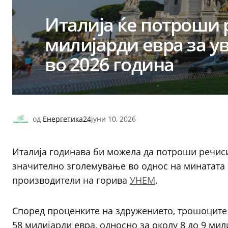
Италија ќе потроши 
милијарди евра за у
во 2026 година
од
Енергетика24
јуни 10, 2026
Италија годинава би можела да потроши речиси 
значително зголемување во однос на минатата
производители на горива
УНЕМ
.
Според проценките на здружението, трошоците з
58 милијарди евра, односно за околу 8 до 9 ми