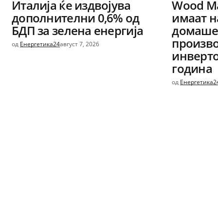
Италија ќе издвојува
Wood Ma
дополнителни 0,6% од
имаат н
БДП за зелена енергија
домашен
произво
од
Енергетика24
август 7, 2026
инверто
година
од
Енергетика2