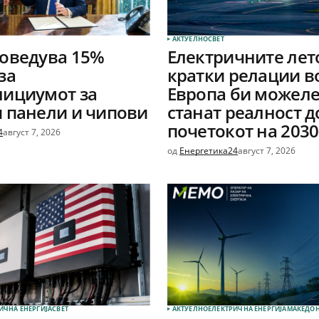
АКТУЕЛНО
СВЕТ
оведува 15%
Електричните лет
за
кратки релации в
лициумот за
Европа би можеле
 панели и чипови
станат реалност д
почетокот на 2030
4
август 7, 2026
од
Енергетика24
август 7, 2026
ИЧНА ЕНЕРГИЈА
СВЕТ
АКТУЕЛНО
ЕЛЕКТРИЧНА ЕНЕРГИЈА
МАКЕДОН