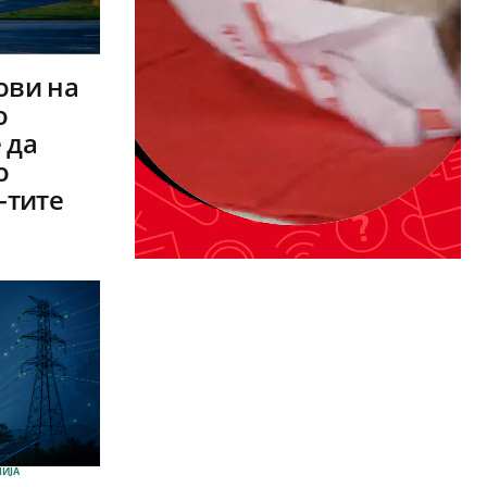
ови на
о
 да
о
-тите
ИЈА