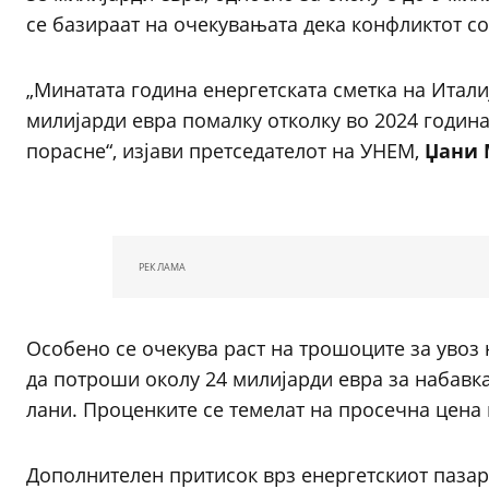
се базираат на очекувањата дека конфликтот с
„Минатата година енергетската сметка на Итали
милијарди евра помалку отколку во 2024 година
порасне“, изјави претседателот на УНЕМ,
Џани 
РЕКЛАМА
Особено се очекува раст на трошоците за увоз 
да потроши околу 24 милијарди евра за набавка
лани. Проценките се темелат на просечна цена н
Дополнителен притисок врз енергетскиот пазар