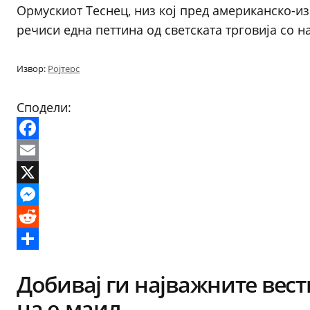
Ормускиот Теснец, низ кој пред американско-и
речиси една петтина од светската трговија со н
Извор:
Ројтерс
Сподели:
Facebook
Email
X
Messenger
Reddit
Share
Добивај ги најважните вест
на е-маил