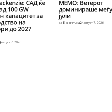
ckenzie: САД ќе
МЕМО: Ветерот
ад 100 GW
доминираше меѓу
 капацитет за
јули
дство на
од
Енергетика24
август 7, 2026
ри до 2027
4
август 7, 2026