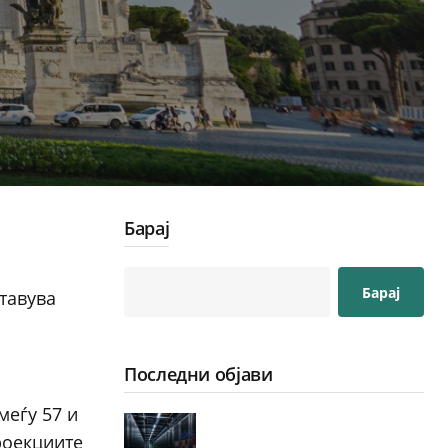
Барај
Барај
тавува
Последни објави
меѓу 57 и
роекциите