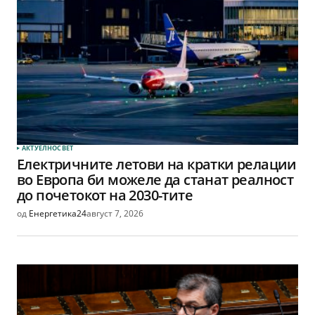
АКТУЕЛНО
СВЕТ
Електричните летови на кратки релации
во Европа би можеле да станат реалност
до почетокот на 2030-тите
од
Енергетика24
август 7, 2026