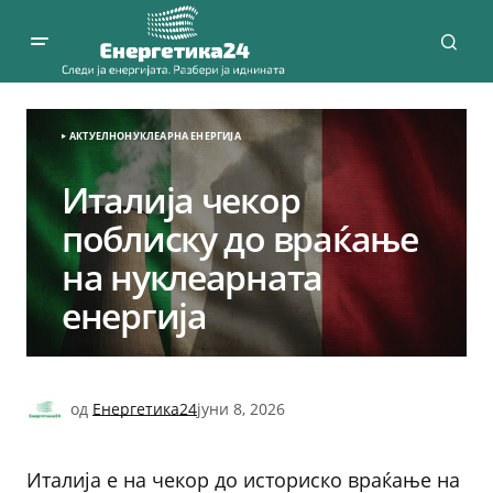
АКТУЕЛНО
НУКЛЕАРНА ЕНЕРГИЈА
Италија чекор
поблиску до враќање
на нуклеарната
енергија
од
Енергетика24
јуни 8, 2026
Италија е на чекор до историско враќање на