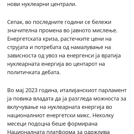
нови нуклеарни централи.
Сепак, во последните години се бележи
значителна промена во јавното мислење.
Енергетската криза, растечките цени на
струјата и потребата од намалување на
зависноста од увоз на енергенси ја вратија
нуклеарната енергија во центарот на
политичката дебата.
Во мај 2023 година, италијанскиот парламент
ја повика владата да ја разгледа можноста за
вклучување на нуклеарната енергија во
националниот енергетски микс. Неколку
месеци подоцна беше формирана
Националната платформа за одржлива