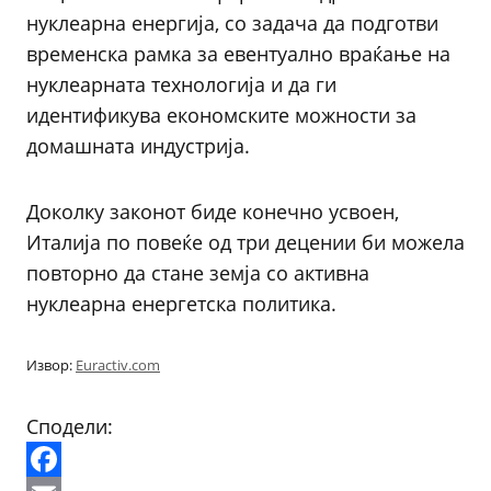
нуклеарна енергија, со задача да подготви
временска рамка за евентуално враќање на
нуклеарната технологија и да ги
идентификува економските можности за
домашната индустрија.
Доколку законот биде конечно усвоен,
Италија по повеќе од три децении би можела
повторно да стане земја со активна
нуклеарна енергетска политика.
Извор:
Euractiv.com
Сподели: