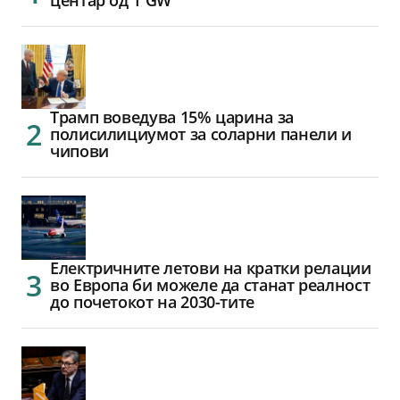
центар од 1 GW
Трамп воведува 15% царина за
полисилициумот за соларни панели и
чипови
Електричните летови на кратки релации
во Европа би можеле да станат реалност
до почетокот на 2030-тите