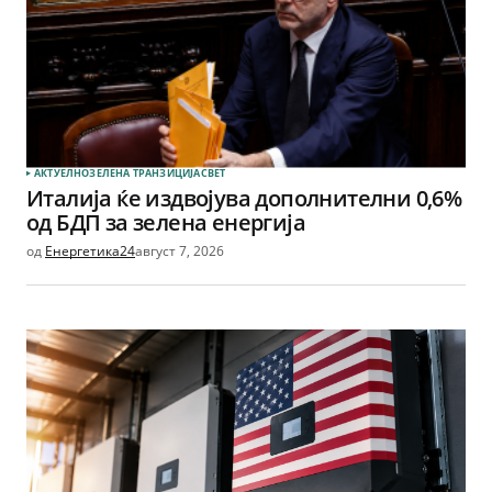
АКТУЕЛНО
ЗЕЛЕНА ТРАНЗИЦИЈА
СВЕТ
Италија ќе издвојува дополнителни 0,6%
од БДП за зелена енергија
од
Енергетика24
август 7, 2026