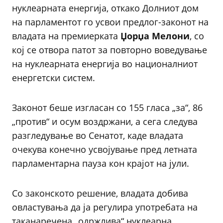
нуклеарната енергија, откако Долниот дом
на парламентот го усвои предлог-законот на
владата на премиерката
Џорџа Мелони
, со
кој се отвора патот за повторно воведување
на нуклеарната енергија во националниот
енергетски систем.
Законот беше изгласан со 155 гласа „за“, 86
„против“ и осум воздржани, а сега следува
разгледување во Сенатот, каде владата
очекува конечно усвојување пред летната
парламентарна пауза кон крајот на јули.
Со законското решение, владата добива
овластувања да ја регулира употребата на
таканаречена „одржлива“ нуклеарна