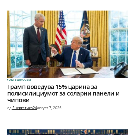
АКТУЕЛНО
СВЕТ
Трамп воведува 15% царина за
полисилициумот за соларни панели и
чипови
од
Енергетика24
август 7, 2026