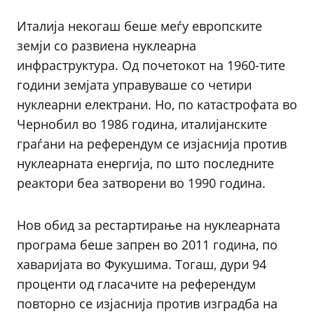
Италија некогаш беше меѓу европските
земји со развиена нуклеарна
инфраструктура. Од почетокот на 1960-тите
години земјата управуваше со четири
нуклеарни електрани. Но, по катастрофата во
Чернобил во 1986 година, италијанските
граѓани на референдум се изјаснија против
нуклеарната енергија, по што последните
реактори беа затворени во 1990 година.
Нов обид за рестартирање на нуклеарната
програма беше запрен во 2011 година, по
хаваријата во Фукушима. Тогаш, дури 94
проценти од гласачите на референдум
повторно се изјаснија против изградба на