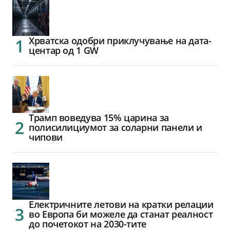
Хрватска одобри приклучување на дата-
центар од 1 GW
Трамп воведува 15% царина за
полисилициумот за соларни панели и
чипови
Електричните летови на кратки релации
во Европа би можеле да станат реалност
до почетокот на 2030-тите