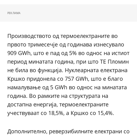
РЕКЛАМА
Производството од термоелектраните во
првото тримесечје од годинава изнесувало
909 GWh, што е пад од 5% во однос на истиот
период минатата година, при што ТЕ Пломин
не била во функција. Нуклеарната електрана
Кршко придонела со 757 GWh, што е благо
намалување од 5 GWh во однос на минатата
година. Во рамките на структурата на
достапна енергија, термоелектраните
учествуваат со 18,5%, а Кршко со 15,4%.
Дополнително, реверзибилните електрани со