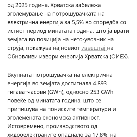
од 2025 година, Хрватска забележа
зголемување на потрошувачката на
електрична енергија за 5,5% во споредба со
истиот период минатата година, што ја врати
земјата во позиција на нето-увозник на
струја, покажува најновиот
извештај
на
Обновливи извори енергија Хрватска (ОИЕХ).
Вкупната потрошувачка на електрична
енергија во земјата достигнала 4.893
гигаватчасови (GWh), односно 253 GWh
повеќе од минатата година, што се
припишува на пониските температури и
зголемената економска активност.
Истовремено, производството од
хидроелектраните опаднало за 17,8%, на