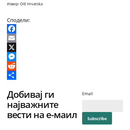
Извор: OIE Hrvatska
Сподели:
Facebook
Email
X
Messenger
Reddit
Share
Добивај ги
Email
најважните
вести на е-маил