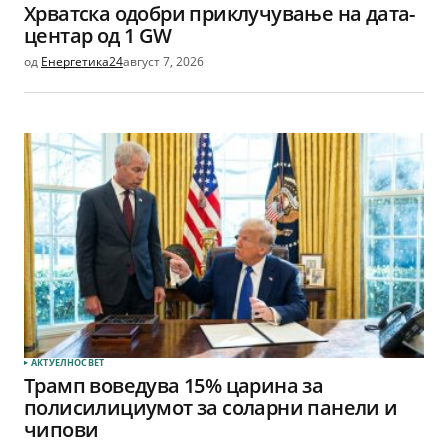
Хрватска одобри приклучување на дата-
центар од 1 GW
од
Енергетика24
август 7, 2026
АКТУЕЛНО
СВЕТ
Трамп воведува 15% царина за
полисилициумот за соларни панели и
чипови