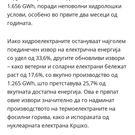
1.656 GWh, поради неповолни хидролошки
услови, особено во првите два месеци од
годината.
Иако хидроелектраните остануваат најголем
поединечен извор на електрична енергија
со удел од 33,6%, другите обновливи извори
– како ветерни и соларни електрани бележат
раст од 17,6%, со вкупно производство од
1.265 GWh, што претставува 25,7% од
вкупната достапна енергија. Ова е првпат
овие извори значително да го надминат
производството на термоелектраните на
фосилни горива, како и испораката од
нуклеарната електрана Кршко.