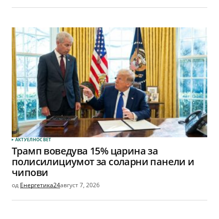
АКТУЕЛНО
СВЕТ
Трамп воведува 15% царина за
полисилициумот за соларни панели и
чипови
од
Енергетика24
август 7, 2026