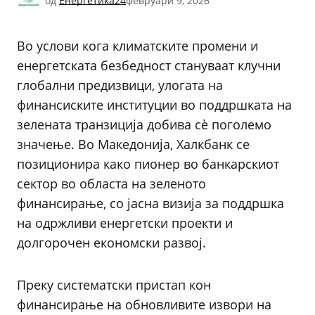
од
Енергетика24
февруари 9, 2026
Во услови кога климатските промени и
енергетската безбедност стануваат клучни
глобални предизвици, улогата на
финансиските институции во поддршката на
зелената транзиција добива сè поголемо
значење. Во Македонија, Халкбанк се
позиционира како пионер во банкарскиот
сектор во областа на зеленото
финансирање, со јасна визија за поддршка
на одржливи енергетски проекти и
долгорочен економски развој.
Преку систематски пристап кон
финансирање на обновливите извори на