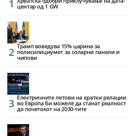
Хрватска одобри приклучување на дата-
центар од 1 GW
Трамп воведува 15% царина за
полисилициумот за соларни панели и
чипови
Електричните летови на кратки релации
во Европа би можеле да станат реалност
до почетокот на 2030-тите