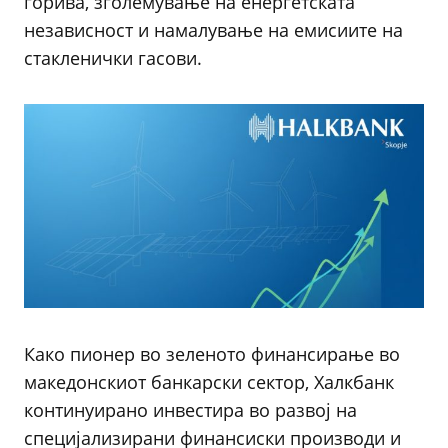
горива, зголемување на енергетската
независност и намалување на емисиите на
стакленички гасови.
Како пионер во зеленото финансирање во
македонскиот банкарски сектор, Халкбанк
континуирано инвестира во развој на
специјализирани финансиски производи и