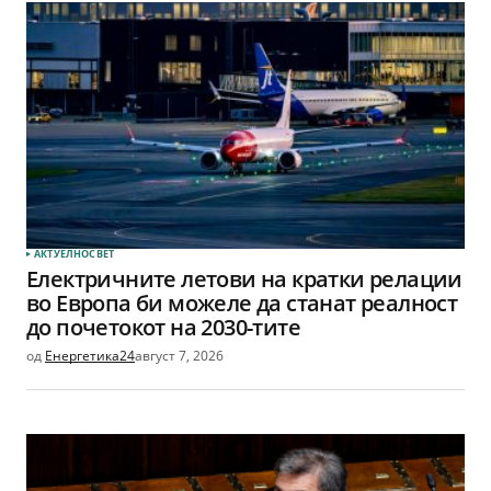
АКТУЕЛНО
СВЕТ
Електричните летови на кратки релации
во Европа би можеле да станат реалност
до почетокот на 2030-тите
од
Енергетика24
август 7, 2026