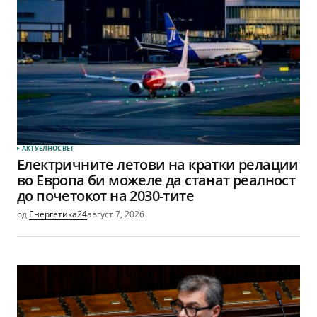
АКТУЕЛНО
СВЕТ
Електричните летови на кратки релации
во Европа би можеле да станат реалност
до почетокот на 2030-тите
од
Енергетика24
август 7, 2026