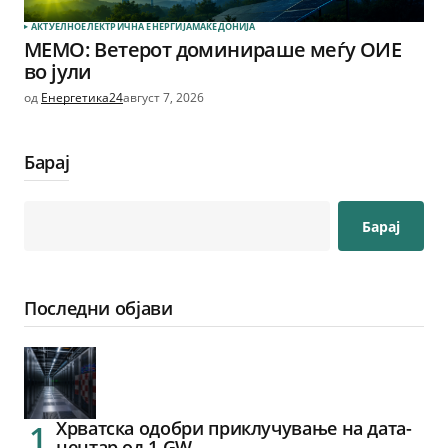
АКТУЕЛНО
ЕЛЕКТРИЧНА ЕНЕРГИЈА
МАКЕДОНИЈА
МЕМО: Ветерот доминираше меѓу ОИЕ
во јули
од
Енергетика24
август 7, 2026
Барај
Барај
Последни објави
Хрватска одобри приклучување на дата-
центар од 1 GW