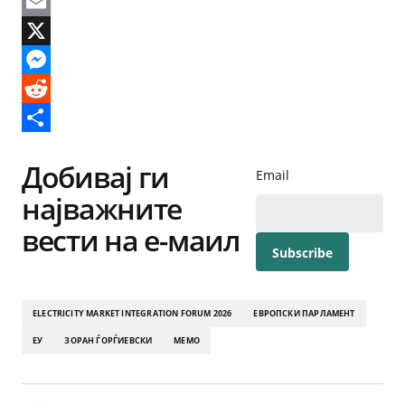
Facebook
Email
X
Messenger
Reddit
Share
Добивај ги
Email
најважните
вести на е-маил
ELECTRICITY MARKET INTEGRATION FORUM 2026
ЕВРОПСКИ ПАРЛАМЕНТ
ЕУ
ЗОРАН ЃОРЃИЕВСКИ
МЕМО