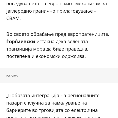
воведувањето на европскиот механизам за
јаглеродно гранично прилагодување –
CBAM.
Во своето обраќање пред европратениците,
Ѓорѓиевски
истакна дека зелената
транзиција мора да биде праведна,
постепена и економски одржлива.
РЕКЛАМА
„Побрзата интеграција на регионалните
пазари е клучна за намалување на
бариерите во трговијата со електрична
енергија, зголемување на ликвидноста и