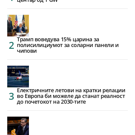
Трамп воведува 15% царина за
полисилициумот за соларни панели и
чипови
Електричните летови на кратки релации
во Европа би можеле да станат реалност
до почетокот на 2030-тите