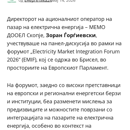
од
Енергетика24
мај 14, 2026
Директорот на ационалниот оператор на
пазар на електрична енергија – МЕМО
ДООЕЛ Скопје,
Зоран Ѓорѓиевски
,
учествуваше на панел-дискусија во рамки на
форумот „Electricity Market Integration Forum
2026“ (EMIF), кој се одржа во Брисел, во
просториите на Европскиот Парламент.
На форумот, заедно со високи претставници
на европски и регионални енергетски берзи
и институции, беа разменети мислења за
предизвиците и можностите поврзани со
интеграцијата на пазарите на електрична
енергија, особено во контекст на