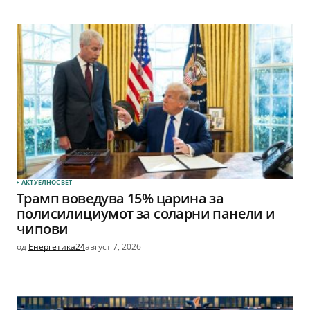
АКТУЕЛНО
СВЕТ
Трамп воведува 15% царина за
полисилициумот за соларни панели и
чипови
од
Енергетика24
август 7, 2026