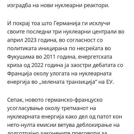
изградба на нови нуклеарни реактори.
И покрај тоа што Германија ги исклучи
своите последни три нуклеарни централи во
април 2023 година, во согласност со
политиката иницирана по несреќата во
Фукушима во 2011 година, енергетската
криза од 2022 година ја заостри дебатата со
Франција околу улогата на нуклеарната
енергија во „зелената транзиција“ на ЕУ.
Сепак, новото германско-француско
усогласување околу третманот на
нуклеарната енергија како дел од патот кон
нето-нулта емисии ветува деблокирање на
долготрајно закочените преговори за