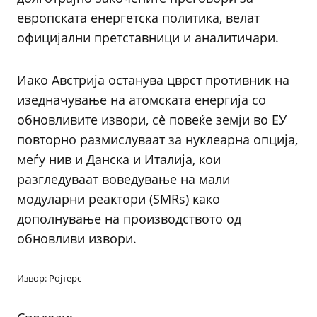
европската енергетска политика, велат
официјални претставници и аналитичари.
Иако Австрија останува цврст противник на
изедначување на атомската енергија со
обновливите извори, сè повеќе земји во ЕУ
повторно размислуваат за нуклеарна опција,
меѓу нив и Данска и Италија, кои
разгледуваат воведување на мали
модуларни реактори (SMRs) како
дополнување на производството од
обновливи извори.
Извор: Ројтерс