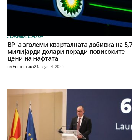
АКТУЕЛНО
НАФТА
СВЕТ
BP ја зголеми кварталната добивка на 5,7
милијарди долари поради повисоките
цени на нафтата
од
Енергетика24
август 4, 2026