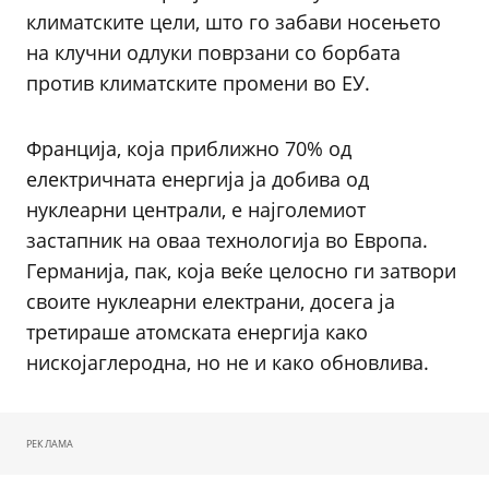
климатските цели, што го забави носењето
на клучни одлуки поврзани со борбата
против климатските промени во ЕУ.
Франција, која приближно 70% од
електричната енергија ја добива од
нуклеарни централи, е најголемиот
застапник на оваа технологија во Европа.
Германија, пак, која веќе целосно ги затвори
своите нуклеарни електрани, досега ја
третираше атомската енергија како
нискојаглеродна, но не и како обновлива.
РЕКЛАМА