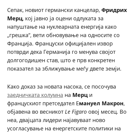
Сепак, новиот германски канцелар,
Фридрих
Мерц
, кој јавно ја оцени одлуката за
напуштање на нуклеарната енергија како
„грешка“, вети обновување на односите со
Франција. Француски официјален извор
потврди дека Германија го менува својот
долгогодишен став, што е прв конкретен
показател за зближување меѓу двете земји.
Како доказ за новата насока, се посочува
заедничката колумна
на
Мерц
и
францускиот претседател Е
мануел Макрон
,
објавена во весникот
Le Figaro
овој месец. Во
неа, двајцата лидери најавуваат ново
усогласување на енергетските политики на