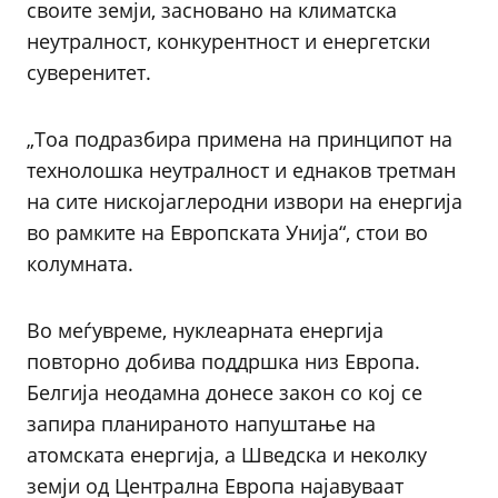
своите земји, засновано на климатска
неутралност, конкурентност и енергетски
суверенитет.
„Тоа подразбира примена на принципот на
технолошка неутралност и еднаков третман
на сите нискојаглеродни извори на енергија
во рамките на Европската Унија“, стои во
колумната.
Во меѓувреме, нуклеарната енергија
повторно добива поддршка низ Европа.
Белгија неодамна донесе закон со кој се
запира планираното напуштање на
атомската енергија, а Шведска и неколку
земји од Централна Европа најавуваат