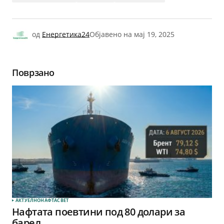
од
Енергетика24
Објавено на
мај 19, 2025
Поврзано
АКТУЕЛНО
НАФТА
СВЕТ
Нафтата поевтини под 80 долари за
барел