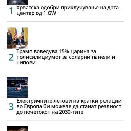
Хрватска одобри приклучување на дата-
центар од 1 GW
Трамп воведува 15% царина за
полисилициумот за соларни панели и
чипови
Електричните летови на кратки релации
во Европа би можеле да станат реалност
до почетокот на 2030-тите