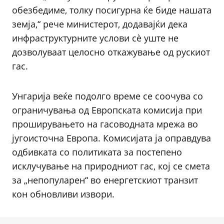
обезбедиме, толку посигурна ќе биде нашата
земја,“ рече министерот, додавајќи дека
инфраструктурните услови сè уште не
дозволуваат целосно откажување од рускиот
гас.
Унгарија веќе подолго време се соочува со
ограничувања од Европската комисија при
проширувањето на гасоводната мрежа во
југоисточна Европа. Комисијата ја оправдува
одбивката со политиката за постепено
исклучување на природниот гас, кој се смета
за „непопуларен“ во енергетскиот транзит
кон обновливи извори.