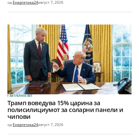
од
Енергетика24
август 7, 2026
АКТУЕЛНО
СВЕТ
Трамп воведува 15% царина за
полисилициумот за соларни панели и
чипови
од
Енергетика24
август 7, 2026