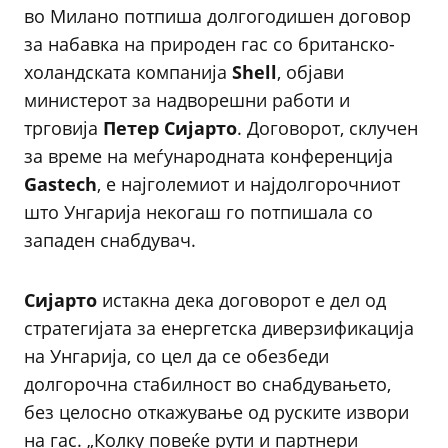
во Милано потпиша долгогодишен договор
за набавка на природен гас со британско-
холандската компанија
Shell
, објави
министерот за надворешни работи и
трговија
Петер Сијарто
. Договорот, склучен
за време на меѓународната конференција
Gastech
, е најголемиот и најдолгорочниот
што Унгарија некогаш го потпишала со
западен снабдувач.
Сијарто
истакна дека договорот е дел од
стратегијата за енергетска диверзификација
на Унгарија, со цел да се обезбеди
долгорочна стабилност во снабдувањето,
без целосно откажување од руските извори
на гас. „Колку повеќе рути и партнери