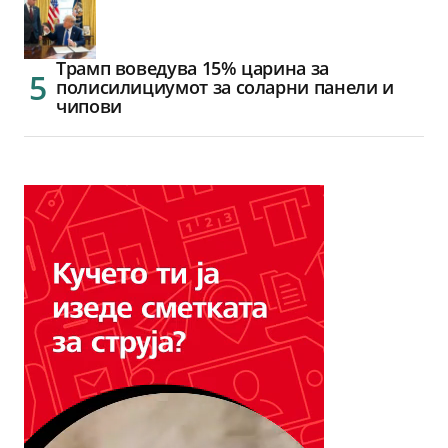
Трамп воведува 15% царина за
полисилициумот за соларни панели и
чипови