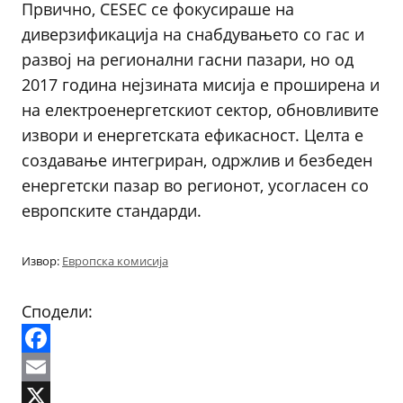
Првично, CESEC се фокусираше на
диверзификација на снабдувањето со гас и
развој на регионални гасни пазари, но од
2017 година нејзината мисија е проширена и
на електроенергетскиот сектор, обновливите
извори и енергетската ефикасност. Целта е
создавање интегриран, одржлив и безбеден
енергетски пазар во регионот, усогласен со
европските стандарди.
Извор:
Европска комисија
Сподели:
Facebook
Email