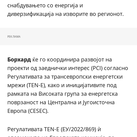
снабдувањето со енергија и
диверзификација на изворите во регионот.
РЕКЛАМА
Борхард
ќе го координира развојот на
проекти од заеднички интерес (PCI) согласно
Регулативата за трансевропски енергетски
мрежи (TEN-E), како и иницијативите под
рамката на Високата група за енергетска
поврзаност на Централна и Југоисточна
Европа (CESEC).
Регулативата TEN-E (ЕУ/2022/869) ѝ