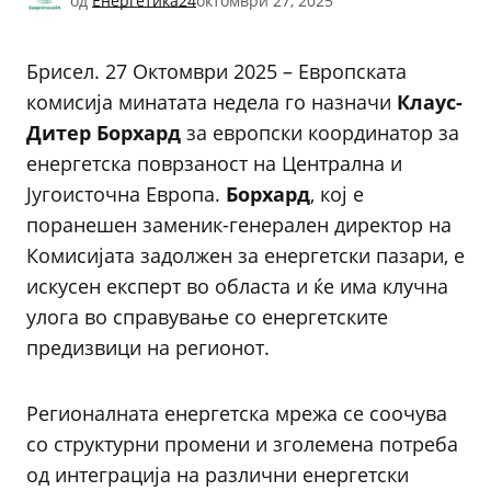
од
Енергетика24
октомври 27, 2025
Брисел. 27 Октомври 2025 – Европската
комисија минатата недела го назначи
Клаус-
Дитер Борхард
за европски координатор за
енергетска поврзаност на Централна и
Југоисточна Европа.
Борхард
, кој е
поранешен заменик-генерален директор на
Комисијата задолжен за енергетски пазари, е
искусен експерт во областа и ќе има клучна
улога во справување со енергетските
предизвици на регионот.
Регионалната енергетска мрежа се соочува
со структурни промени и зголемена потреба
од интеграција на различни енергетски