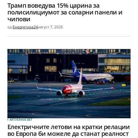
Трамп воведува 15% царина за
полисилициумот за соларни панели и
чипови
од
Енергетика24
август 7, 2026
АКТУЕЛНО
СВЕТ
Електричните летови на кратки релации
во Европа би можеле да станат реалност