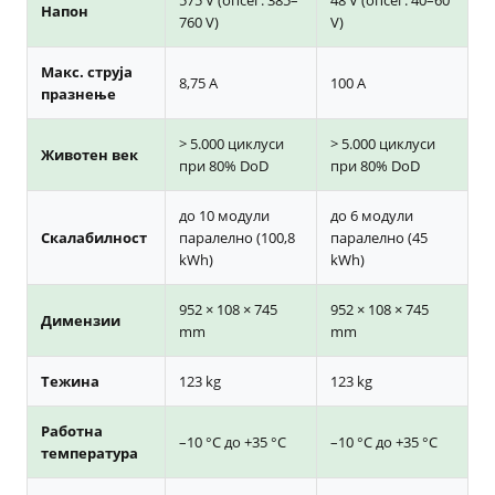
575 V (опсег: 385–
48 V (опсег: 40–60
Напон
760 V)
V)
Макс. струја
8,75 A
100 A
празнење
> 5.000 циклуси
> 5.000 циклуси
Животен век
при 80% DoD
при 80% DoD
до 10 модули
до 6 модули
Скалабилност
паралелно (100,8
паралелно (45
kWh)
kWh)
952 × 108 × 745
952 × 108 × 745
Димензии
mm
mm
Тежина
123 kg
123 kg
Работна
–10 °C до +35 °C
–10 °C до +35 °C
температура