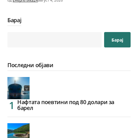
од
Енергетика24
август 4, 2026
Барај
Барај
Последни објави
Нафтата поевтини под 80 долари за
барел