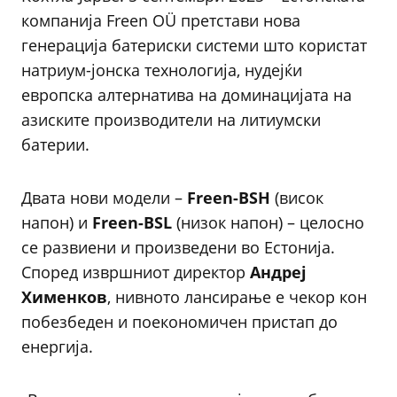
компанија Freen OÜ претстави нова
генерација батериски системи што користат
натриум-јонска технологија, нудејќи
европска алтернатива на доминацијата на
азиските производители на литиумски
батерии.
Двата нови модели –
Freen-BSH
(висок
напон) и
Freen-BSL
(низок напон) – целосно
се развиени и произведени во Естонија.
Според извршниот директор
Андреј
Хименков
, нивното лансирање е чекор кон
побезбеден и поекономичен пристап до
енергија.