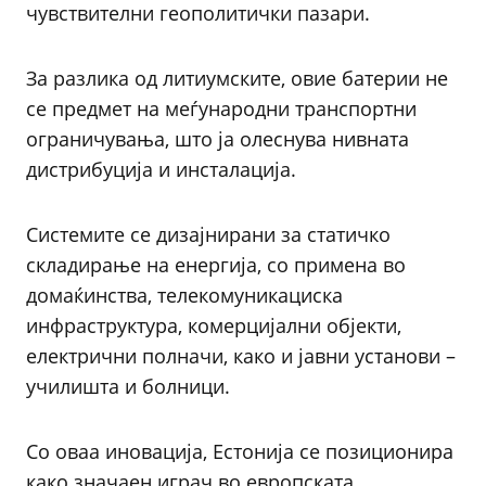
чувствителни геополитички пазари.
За разлика од литиумските, овие батерии не
се предмет на меѓународни транспортни
ограничувања, што ја олеснува нивната
дистрибуција и инсталација.
Системите се дизајнирани за статичко
складирање на енергија, со примена во
домаќинства, телекомуникациска
инфраструктура, комерцијални објекти,
електрични полначи, како и јавни установи –
училишта и болници.
Со оваа иновација, Естонија се позиционира
како значаен играч во европската