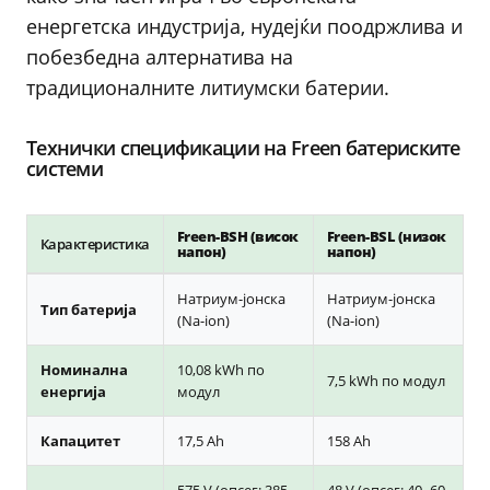
енергетска индустрија, нудејќи поодржлива и
побезбедна алтернатива на
традиционалните литиумски батерии.
Технички спецификации на Freen батериските
системи
Freen-BSH (висок
Freen-BSL (низок
Карактеристика
напон)
напон)
Натриум-јонска
Натриум-јонска
Тип батерија
(Na-ion)
(Na-ion)
Номинална
10,08 kWh по
7,5 kWh по модул
енергија
модул
Капацитет
17,5 Ah
158 Ah