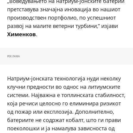
„Воведувањето на натриум-јонските батерии
претставува значајна иновација во нашиот
производствен портфолио, по успешниот
развој на малите ветерни турбини,“ изјави
Хименков
.
РЕКЛАМА
Натриум-јонската технологија нуди неколку
клучни предности во однос на литиумските
системи. Најважна е топлинската стабилност,
која речиси целосно го елиминира ризикот
од пожар или експлозија. Дополнително,
батериите не содржат кобалт, што ги прави
поеколошки и ја намалува зависноста од