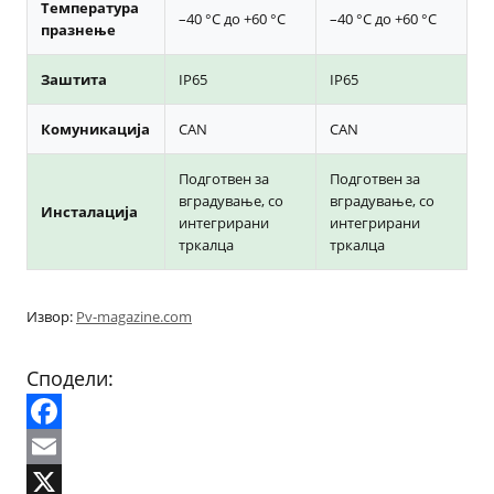
Температура
–40 °C до +60 °C
–40 °C до +60 °C
празнење
Заштита
IP65
IP65
Комуникација
CAN
CAN
Подготвен за
Подготвен за
вградување, со
вградување, со
Инсталација
интегрирани
интегрирани
тркалца
тркалца
Извор:
Pv-magazine.com
Сподели:
Facebook
Email