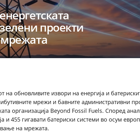
 енергетската
 зелени проекти
 мрежата
јот на обновливите извори на енергија и батериски
рибутивните мрежи и бавните административни пр
та организација Beyond Fossil Fuels. Според анал
ја и 455 гигавати батериски системи во осум евро
ување на мрежата.