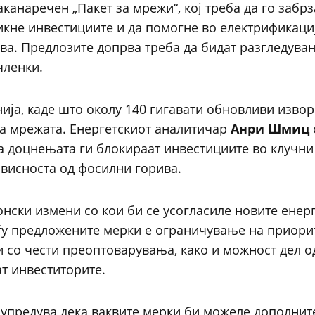
канаречен „Пакет за мрежи“, кој треба да го забрз
икне инвестициите и да помогне во електрификаци
ва. Предлозите допрва треба да бидат разгледува
членки.
ија, каде што околу 140 гигавати обновливи извор
на мрежата. Енергетскиот аналитичар
Анри Шмиц
а доцнењата ги блокираат инвестициите во клучни
ависноста од фосилни горива.
нски измени со кои би се усогласиле новите енер
еѓу предложените мерки е ограничување на приори
и со чести преоптоварувања, како и можност дел о
т инвеститорите.
дупредува дека ваквите мерки би можеле дополнит