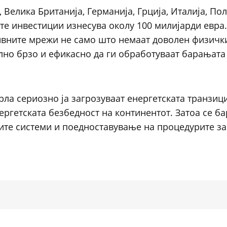
 Велика Британија, Германија, Грција, Италија, Пол
те инвестиции изнесува околу 100 милијарди евра.
ивните мрежи не само што немаат доволен физичк
олно брзо и ефикасно да ги обработуваат барањата
рла сериозно ја загрозуваат енергетската транзици
ергетската безбедност на континентот. Затоа се ба
ите системи и поедноставување на процедурите за