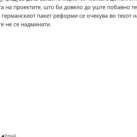
та на проектите, што би довело до уште побавно т
 германскиот пакет реформи се очекува во текот на
е не се надминати.
и
Email