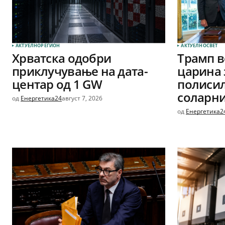
АКТУЕЛНО
РЕГИОН
АКТУЕЛНО
СВЕТ
Хрватска одобри
Трамп в
приклучување на дата-
царина 
центар од 1 GW
полиси
соларни
од
Енергетика24
август 7, 2026
од
Енергетика2