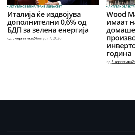
АКТУЕЛНО
ЗЕЛЕНА ТРАНЗИЦИЈА
СВЕТ
АКТУЕЛНО
ЕЛЕКТР
Италија ќе издвојува
Wood Ma
дополнителни 0,6% од
имаат н
БДП за зелена енергија
домашен
произво
од
Енергетика24
август 7, 2026
инверто
година
од
Енергетика2