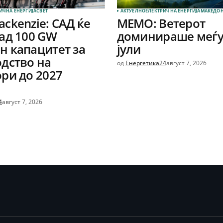
ИЧНА ЕНЕРГИЈА
СВЕТ
АКТУЕЛНО
ЕЛЕКТРИЧНА ЕНЕРГИЈА
МАКЕДОН
ckenzie: САД ќе
МЕМО: Ветерот
ад 100 GW
доминираше меѓу
 капацитет за
јули
дство на
од
Енергетика24
август 7, 2026
ри до 2027
4
август 7, 2026