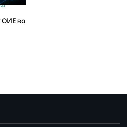
ИЈА
 ОИЕ во