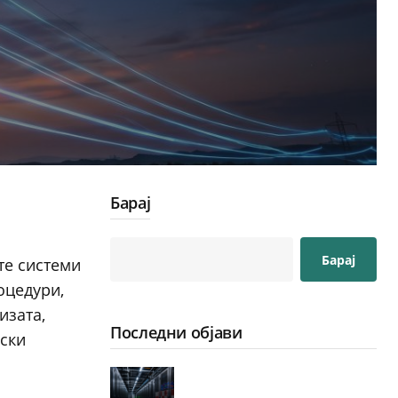
Барај
Барај
те системи
оцедури,
изата,
Последни објави
пски