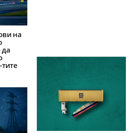
ови на
о
 да
о
-тите