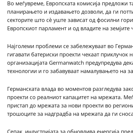
Во меѓувреме, Европската комисија предложи та
планирањето и издавањето дозволи, да ги потт
секторите што сè уште зависат од фосилни гори
Европскиот парламент и од владите на земјите 
Најголеми проблеми се забележуваат во Герман
гигавати батериски проекти чекаат приклучок 
организацијата Germanwatch предупредува дек
технологии и го забавуваат намалувањето на з
Германската влада во моментов разгледува зако
проекти со реалниот капацитет на мрежата. М
пристап до мрежата за нови проекти во регион
трошоците за надградба на мрежата да ги сноса
Сепак, индустријата за обновлива енергија пре