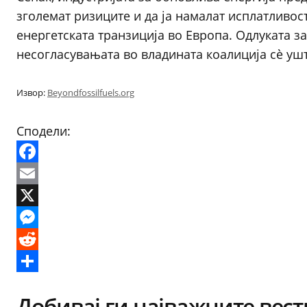
зголемат ризиците и да ја намалат исплатливос
енергетската транзиција во Европа. Одлуката за
несогласувањата во владината коалиција сè ушт
Извор:
Beyondfossilfuels.org
Сподели:
Facebook
Email
X
Messenger
Reddit
Share
Добивај ги најважните вест