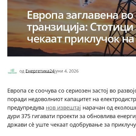
Европа заглавена во
транзиција: Стотици
чекаат приклучок на
од
Енергетика24
јуни 4, 2026
Европа се соочува со сериозен застој во разво
поради недоволниот капацитет на електродист
предупредува
нов извештај
нарачан од еколошка
дури 375 гигавати проекти за обновлива енерги
држави сè уште чекаат одобрување за приклуч