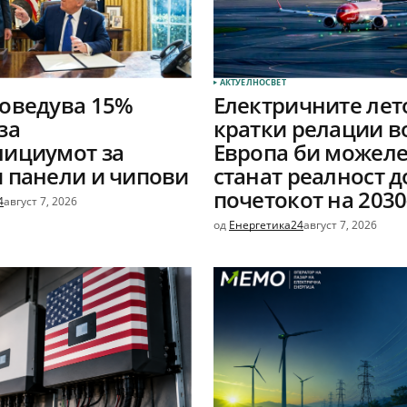
АКТУЕЛНО
СВЕТ
оведува 15%
Електричните лет
за
кратки релации в
лициумот за
Европа би можеле
 панели и чипови
станат реалност д
почетокот на 2030
4
август 7, 2026
од
Енергетика24
август 7, 2026