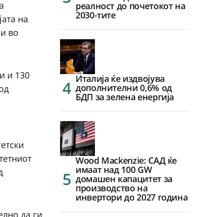
а
реалност до почетокот на
2030-тите
јата на
ни во
и и 130
Италија ќе издвојува
дополнителни 0,6% од
од
БДП за зелена енергија
гетски
тетниот
Wood Mackenzie: САД ќе
имаат над 100 GW
д
домашен капацитет за
производство на
инвертори до 2027 година
елно да ги