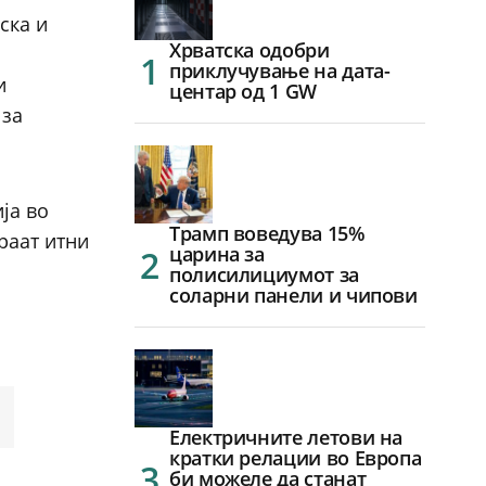
ска и
Хрватска одобри
приклучување на дата-
и
центар од 1 GW
 за
ја во
Трамп воведува 15%
раат итни
царина за
полисилициумот за
соларни панели и чипови
Електричните летови на
кратки релации во Европа
би можеле да станат