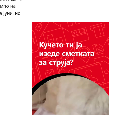
емпо на
 јуни, но