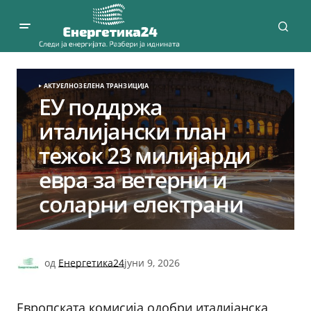
АКТУЕЛНО
ЗЕЛЕНА ТРАНЗИЦИЈА
ЕУ поддржа
италијански план
тежок 23 милијарди
евра за ветерни и
соларни електрани
од
Енергетика24
јуни 9, 2026
Европската комисија одобри италијанска