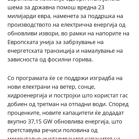
шема за државна помош вредна 23
милијарди евра, наменета за поддршка на
производството на електрична енергија од
обновливи извори, во рамки на напорите на
Европската унија за забрзување на
енергетската транзиција и намалување на
зависноста од фосилни горива.
Со програмата ќе се поддржи изградба на
нови електрани на ветер, сонце,
хидроенергија и постројки што користат гас
добиен од третман на отпадни води. Според
проценките, новите капацитети ќе додадат
вкупно 37,15 GW обновлива енергија, што
претставува речиси половина од
моментално инсталираниот капацитет на