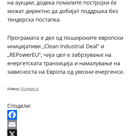
на аукции, додека помалите постројки ќе
можат директно да добијат поддршка без
тендерска постапка.
Програмата е дел од пошироките европски
иницијативи „Clean Industrial Deal“ и
„REPowerEU“, чија цел е забрзување на
енергетската транзиција и намалување на
зависноста на Европа од увозни енергенси.
Извор:
EUnews.it
Сподели:
Facebook
Email