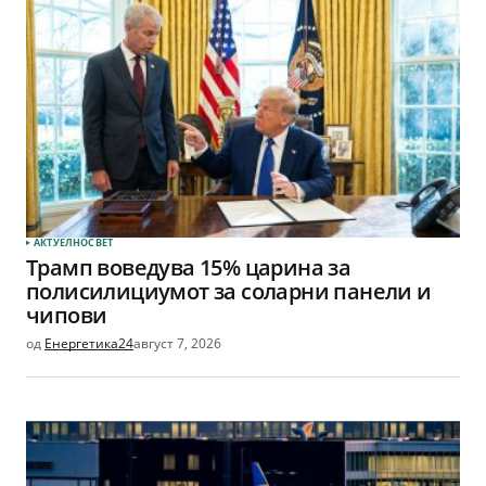
АКТУЕЛНО
СВЕТ
Трамп воведува 15% царина за
полисилициумот за соларни панели и
чипови
од
Енергетика24
август 7, 2026