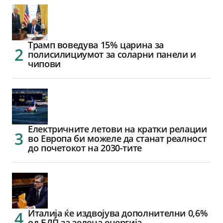
Трамп воведува 15% царина за
полисилициумот за соларни панели и
чипови
Електричните летови на кратки релации
во Европа би можеле да станат реалност
до почетокот на 2030-тите
Италија ќе издвојува дополнителни 0,6%
од БДП за зелена енергија