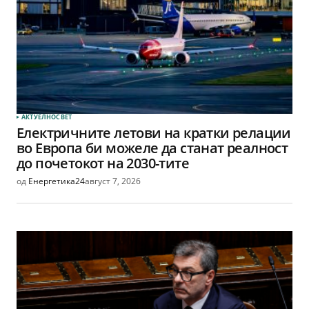
АКТУЕЛНО
СВЕТ
Електричните летови на кратки релации
во Европа би можеле да станат реалност
до почетокот на 2030-тите
од
Енергетика24
август 7, 2026