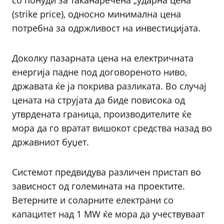
со понуди за таканаречена „ударна цена“
(strike price), односно минимална цена
потребна за одржливост на инвестицијата.
Доколку пазарната цена на електричната
енергија падне под договореното ниво,
државата ќе ја покрива разликата. Во случај
цената на струјата да биде повисока од
утврдената граница, производителите ќе
мора да го вратат вишокот средства назад во
државниот буџет.
Системот предвидува различен пристап во
зависност од големината на проектите.
Ветерните и соларните електрани со
капацитет над 1 MW ќе мора да учествуваат