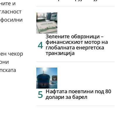
ните и
гласност
и фосилни
Зелените обврзници –
финансискиот мотор на
глобалната енергетска
транзиција
чен чекор
тони
пската
Нафтата поевтини под 80
долари за барел