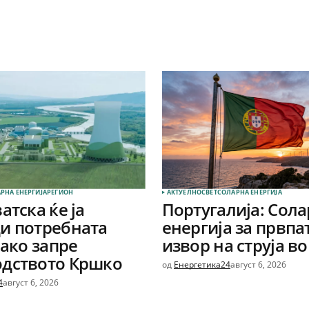
РНА ЕНЕРГИЈА
РЕГИОН
АКТУЕЛНО
СВЕТ
СОЛАРНА EНЕРГИЈА
атска ќе ја
Португалија: Сол
и потребната
енергија за првпа
 ако запре
извор на струја во
одството Кршко
од
Енергетика24
август 6, 2026
4
август 6, 2026