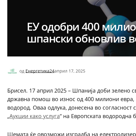
ЕУ одобри 400 милио
шпански обновлив в
од
Енергетика24
април 17, 2025
Брисел. 17 април 2025 – Шпанија доби зелено с
државна помош во износ од 400 милиони евра,
водород. Оваа одлука, донесена во согласност 
„
Аукции како услуга
“ на Европската водородна б
Шемата ќе овозможи изградба на електролизери