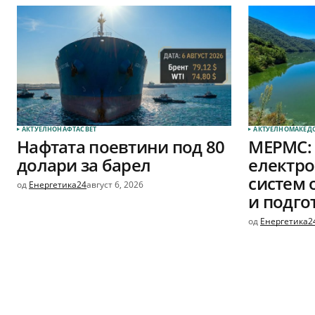
АКТУЕЛНО
НАФТА
СВЕТ
АКТУЕЛНО
МАКЕД
Нафтата поевтини под 80
МЕРМС:
долари за барел
електро
систем 
од
Енергетика24
август 6, 2026
и подго
од
Енергетика2