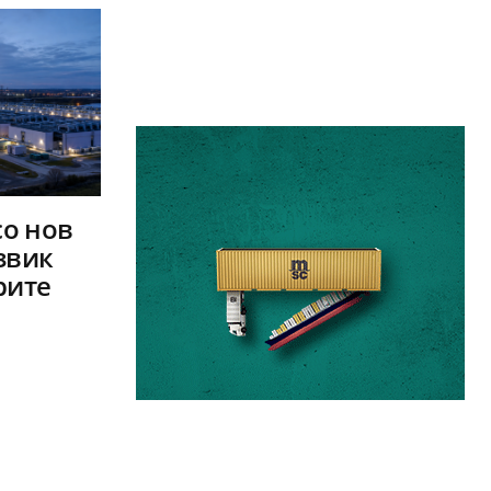
со нов
звик
рите