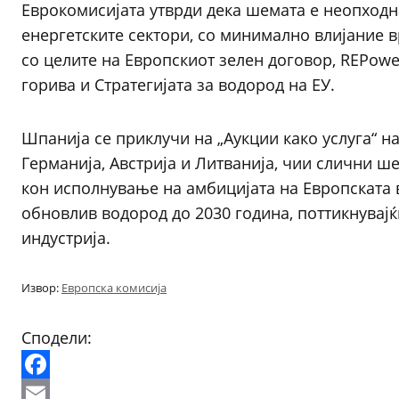
Еврокомисијата утврди дека шемата е неопходн
енергетските сектори, со минимално влијание в
со целите на Европскиот зелен договор, REPow
горива и Стратегијата за водород на ЕУ.
Шпанија се приклучи на „Аукции како услуга“ н
Германија, Австрија и Литванија, чии слични ш
кон исполнување на амбицијата на Европската 
обновлив водород до 2030 година, поттикнувајќ
индустрија.
Извор:
Европска комисија
Сподели:
Facebook