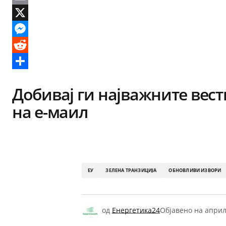
Email
X
Messenger
Reddit
Share
Добивај ги најважните вест
на е-маил
ЕУ
ЗЕЛЕНА ТРАНЗИЦИЈА
ОБНОВЛИВИ ИЗВОРИ
од
Енергетика24
Објавено на
април