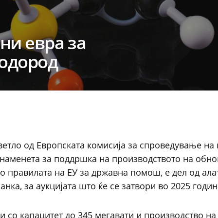
ни евра за
одород
ветло од Европската комисија за спроведување на
 наменета за поддршка на производството на обн
со правилата на ЕУ за државна помош, е дел од ала
анка, за аукцијата што ќе се затвори во 2025 годин
 со капацитет до 345 мегавати и производство на