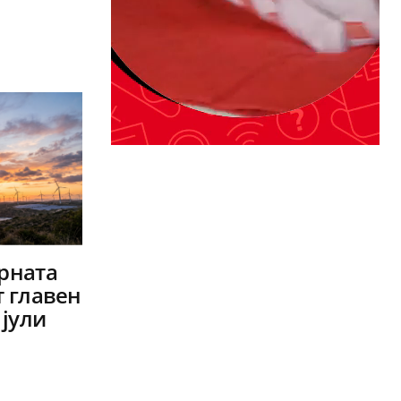
арната
т главен
 јули