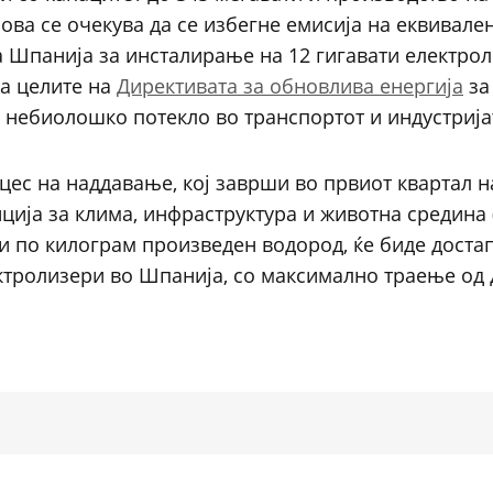
ова се очекува да се избегне емисија на еквивален
а Шпанија за инсталирање на 12 гигавати електро
а целите на
Директивата за обновлива енергија
за
 небиолошко потекло во транспортот и индустрија
цес на наддавање, кој заврши во првиот квартал н
ција за клима, инфраструктура и животна средина 
 по килограм произведен водород, ќе биде доста
ктролизери во Шпанија, со максимално траење од 