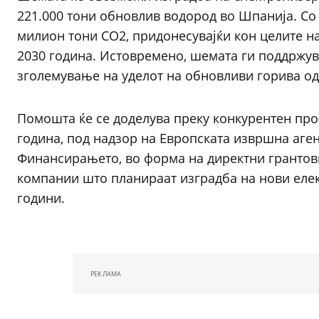
221.000 тони обновлив водород во Шпанија. Со 
милион тони CO2, придонесувајќи кон целите н
2030 година. Истовремено, шемата ги поддржув
зголемување на уделот на обновливи горива од
Помошта ќе се доделува преку конкурентен про
година, под надзор на Европската извршна аген
Финансирањето, во форма на директни грантови
компании што планираат изградба на нови еле
години.
РЕКЛАМА