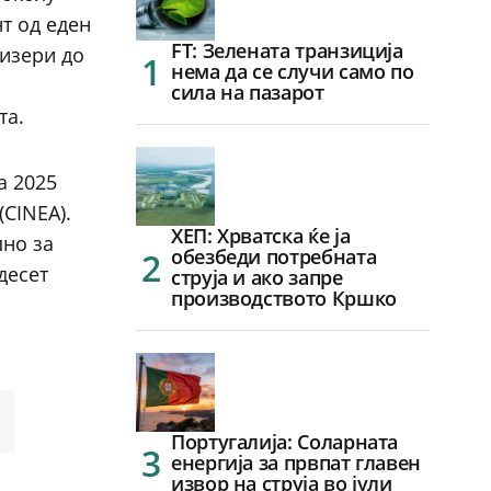
т од еден
FT: Зелената транзиција
лизери до
нема да се случи само по
сила на пазарот
та.
а 2025
(CINEA).
ХЕП: Хрватска ќе ја
пно за
обезбеди потребната
десет
струја и ако запре
производството Кршко
Португалија: Соларната
енергија за првпат главен
извор на струја во јули