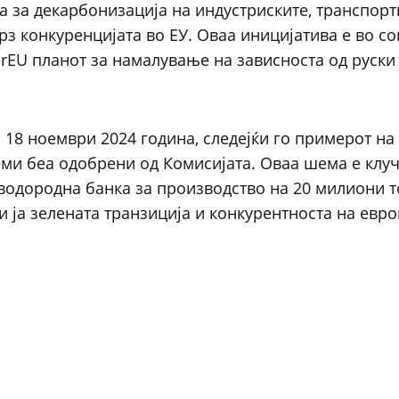
а за декарбонизација на индустриските, транспорт
рз конкуренцијата во ЕУ. Оваа иницијатива е во со
erEU планот за намалување на зависноста од руск
а 18 ноември 2024 година, следејќи го примерот на
еми беа одобрени од Комисијата. Оваа шема е клу
водородна банка за производство на 20 милиони 
и ја зелената транзиција и конкурентноста на евро