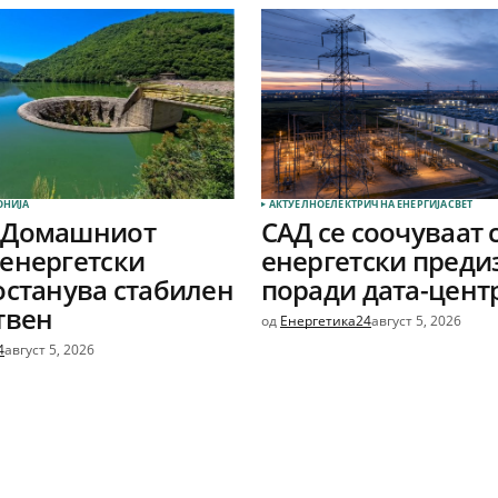
ОНИЈА
АКТУЕЛНО
ЕЛЕКТРИЧНА ЕНЕРГИЈА
СВЕТ
 Домашниот
САД се соочуваат 
енергетски
енергетски преди
останува стабилен
поради дата-цент
твен
од
Енергетика24
август 5, 2026
4
август 5, 2026