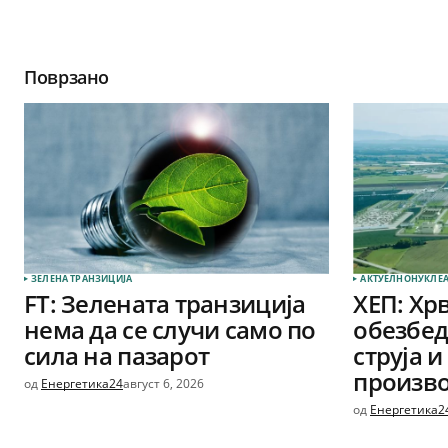
Поврзано
ЗЕЛЕНА ТРАНЗИЦИЈА
АКТУЕЛНО
НУКЛЕА
FT: Зелената транзиција
ХЕП: Хрв
нема да се случи само по
обезбед
сила на пазарот
струја и
произв
од
Енергетика24
август 6, 2026
од
Енергетика2