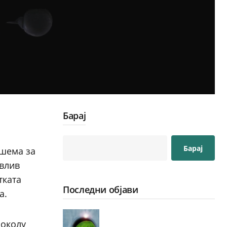
Барај
Барај
 шема за
овлив
тката
Последни објави
а.
 околу