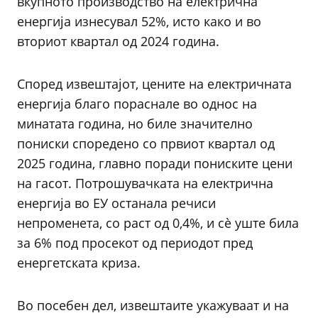
вкупното производство на електрична
енергија изнесувал 52%, исто како и во
вториот квартал од 2024 година.
Според извештајот, цените на електричната
енергија благо пораснале во однос на
минатата година, но биле значително
пониски споредено со првиот квартал од
2025 година, главно поради пониските цени
на гасот. Потрошувачката на електрична
енергија во ЕУ останала речиси
непроменета, со раст од 0,4%, и сè уште била
за 6% под просекот од периодот пред
енергетската криза.
Во посебен дел, извештаите укажуваат и на