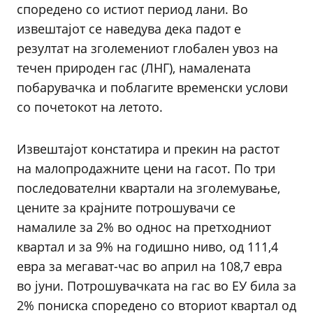
споредено со истиот период лани. Во
извештајот се наведува дека падот е
резултат на зголемениот глобален увоз на
течен природен гас (ЛНГ), намалената
побарувачка и поблагите временски услови
со почетокот на летото.
Извештајот констатира и прекин на растот
на малопродажните цени на гасот. По три
последователни квартали на зголемување,
цените за крајните потрошувачи се
намалиле за 2% во однос на претходниот
квартал и за 9% на годишно ниво, од 111,4
евра за мегават-час во април на 108,7 евра
во јуни. Потрошувачката на гас во ЕУ била за
2% пониска споредено со вториот квартал од