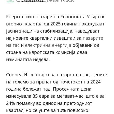
од
Енергетика24
јануари 17, 2026
Енергетските пазари на Европската Унија во
вториот квартал од 2025 година покажуваат
јасни знаци на стабилизација, наведуваат
најновите квартални извештаи за
пазарите
на гас
и
електрична енергија
објавени од
страна на Европската комисија оваа
изминатата недела.
Според Извештајот за пазарот на гас, цените
на големо за првпат од почетокот на 2024
година бележат пад. Просечната цена
изнесувала 35 евра за мегават-час, што е за
24% помалку во однос на претходниот
квартал, но сè уште за 10% повисоко