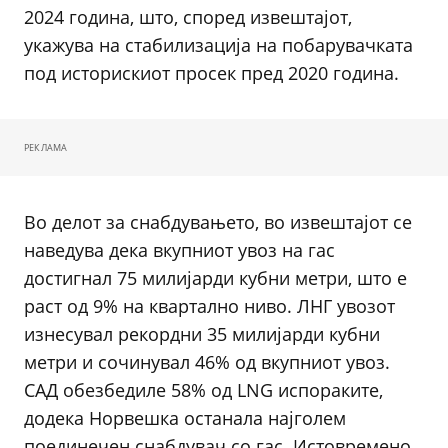
2024 година, што, според извештајот,
укажува на стабилизација на побарувачката
под историскиот просек пред 2020 година.
РЕКЛАМА
Во делот за снабдувањето, во извештајот се
наведува дека вкупниот увоз на гас
достигнал 75 милијарди кубни метри, што е
раст од 9% на квартално ниво. ЛНГ увозот
изнесувал рекордни 35 милијарди кубни
метри и сочинувал 46% од вкупниот увоз.
САД обезбедиле 58% од LNG испораките,
додека Норвешка останала најголем
поединечен снабдувач со гас. Истовремено,