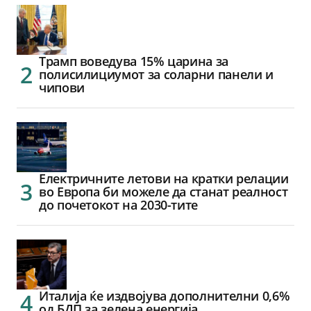
Трамп воведува 15% царина за
полисилициумот за соларни панели и
чипови
Електричните летови на кратки релации
во Европа би можеле да станат реалност
до почетокот на 2030-тите
Италија ќе издвојува дополнителни 0,6%
од БДП за зелена енергија