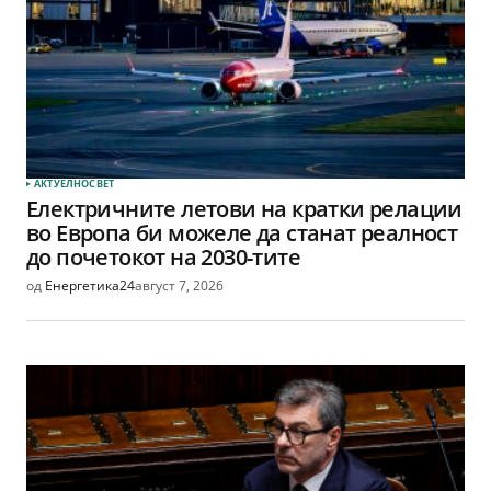
АКТУЕЛНО
СВЕТ
Електричните летови на кратки релации
во Европа би можеле да станат реалност
до почетокот на 2030-тите
од
Енергетика24
август 7, 2026