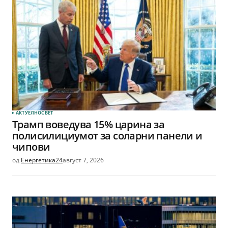
АКТУЕЛНО
СВЕТ
Трамп воведува 15% царина за
полисилициумот за соларни панели и
чипови
од
Енергетика24
август 7, 2026