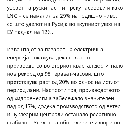
увозот на руски гас – и преку гасоводи и како
LNG – се намалил за 29% на годишно ниво,
со што уделот на Русија во вкупниот увоз на
ЕУ паднал на 12%.
Извештајот за пазарот на електрична
енергија покажува дека соларното
производство во вториот квартал достигнало
нов рекорд од 98 терават-часови, што
претставува раст од 20% во однос на истиот
период лани. Наспроти тоа, производството
од хидроенергија забележало значителен
пад од 17%, додека производството од ветер
и нуклеарни централи останало релативно
стабилно. Уделот на обновливите извори во