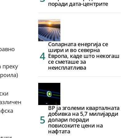
поради дата-центрите
Соларната енергија се
правно
шири и во северна
Европа, каде што некогаш
се сметаше за
 преку
неисплатлива
броила)
ски
различен
BP ја зголеми кварталната
афска
добивка на 5,7 милијарди
долари поради
повисоките цени на
нафтата
нички