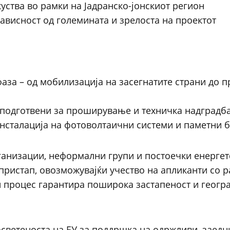
ства во рамки на Јадранско-јонскиот регион
ависност од големината и зрелоста на проектот
фаза – од мобилизација на засегнатите страни до 
 подготвени за проширување и техничка надградба
инсталација на фотоволтаични системи и паметни 
ганизации, неформални групи и постоечки енергет
пристап, овозможувајќи учество на апликанти со 
и процес гарантира поширока застапеност и геогр
осветеноста на ЕУ за поддршка на одржливи, заед