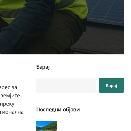
Барај
Барај
ерес за
 земјите
 преку
Последни објави
егионална