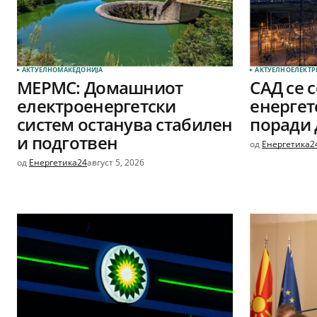
АКТУЕЛНО
МАКЕДОНИЈА
АКТУЕЛНО
ЕЛЕКТР
МЕРМС: Домашниот
САД се 
електроенергетски
енергет
систем останува стабилен
поради 
и подготвен
од
Енергетика2
од
Енергетика24
август 5, 2026