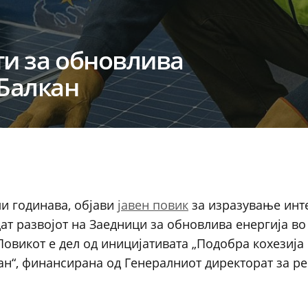
ти за обновлива
 Балкан
ули годинава, објави
јавен повик
за изразување инт
ат развојот на Заедници за обновлива енергија во
Повикот е дел од иницијативата „Подобра кохезија
кан“, финансирана од Генералниот директорат за р