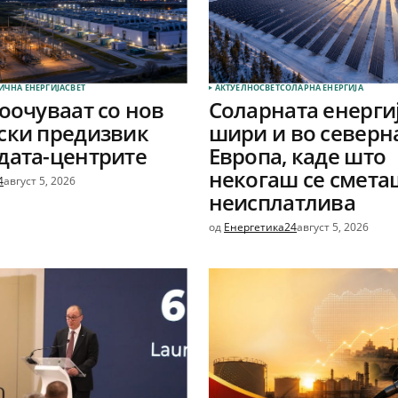
ИЧНА ЕНЕРГИЈА
СВЕТ
АКТУЕЛНО
СВЕТ
СОЛАРНА EНЕРГИЈА
соочуваат со нов
Соларната енергиј
ски предизвик
шири и во северн
дата-центрите
Европа, каде што
некогаш се смета
4
август 5, 2026
неисплатлива
од
Енергетика24
август 5, 2026