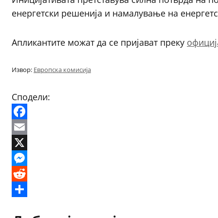
енергетски решенија и намалување на енергетс
Апликантите можат да се пријават преку
официј
Извор:
Европска комисија
Сподели:
Facebook
Email
X
Messenger
Reddit
Share