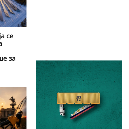
а се
а
ше за