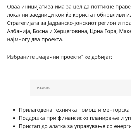
Оваа иницијатива има за цел да поттикне прав
локални заедници кои ќе користат обновливи из
Стратегијата за Јадранско-јонскиот регион и п
Албанија, Босна и Херцеговина, Црна Гора, Маке
најмногу два проекта.
Избраните „мајачни проекти“ ќе добијат:
РЕКЛАМА
Прилагодена техничка помош и менторска
Поддршка при финансиско планирање и уп
Пристап до алатка за управување со енерги