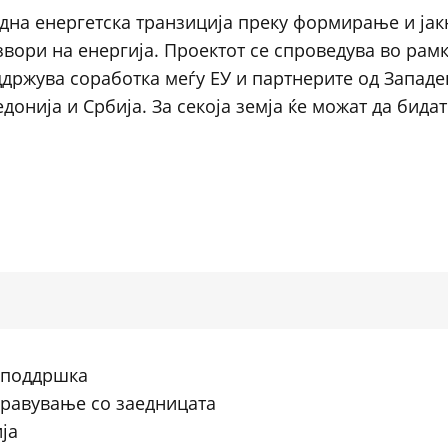
една енергетска транзиција преку формирање и ја
вори на енергија. Проектот се спроведува во рамк
оддржува соработка меѓу ЕУ и партнерите од Западе
донија и Србија. За секоја земја ќе можат да бида
 поддршка
равување со заедницата
ја