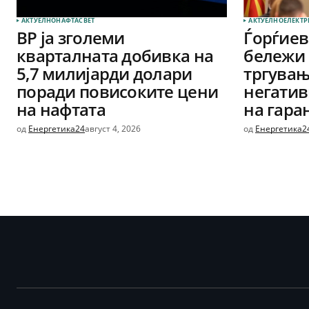
АКТУЕЛНО
НАФТА
СВЕТ
АКТУЕЛНО
ЕЛЕКТР
BP ја зголеми
Ѓорѓие
кварталната добивка на
бележи 
5,7 милијарди долари
тргувањ
поради повисоките цени
негатив
на нафтата
на гара
од
Енергетика24
август 4, 2026
од
Енергетика2