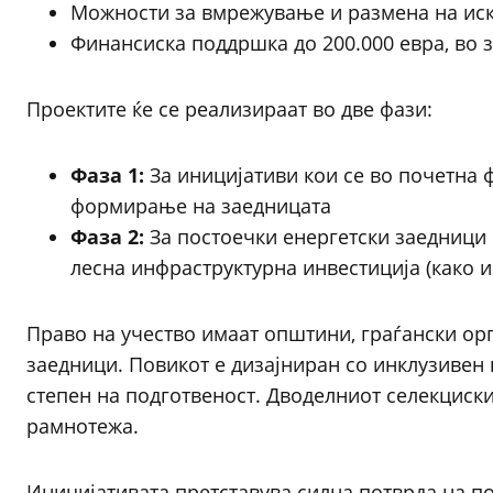
Можности за вмрежување и размена на иску
Финансиска поддршка до 200.000 евра, во з
Проектите ќе се реализираат во две фази:
Фаза 1:
За иницијативи кои се во почетна 
формирање на заедницата
Фаза 2:
За постоечки енергетски заедници
лесна инфраструктурна инвестиција (како 
Право на учество имаат општини, граѓански ор
заедници. Повикот е дизајниран со инклузивен 
степен на подготвеност. Дводелниот селекциск
рамнотежа.
Иницијативата претставува силна потврда на п