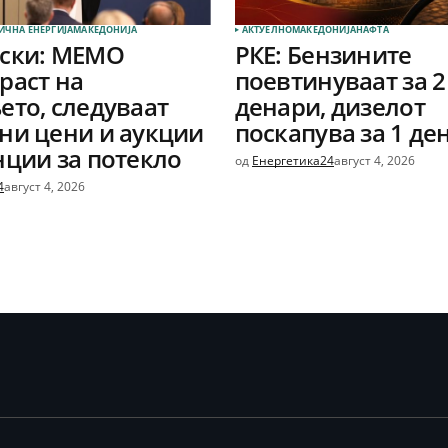
ИЧНА ЕНЕРГИЈА
МАКЕДОНИЈА
АКТУЕЛНО
МАКЕДОНИЈА
НАФТА
вски: МЕМО
РКЕ: Бензините
раст на
поевтинуваат за 2
ето, следуваат
денари, дизелот
ни цени и аукции
поскапува за 1 де
нции за потекло
од
Енергетика24
август 4, 2026
4
август 4, 2026