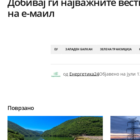
Добивај ги најважните вест
на е-маил
ЕУ
ЗАПАДЕН БАЛКАН
ЗЕЛЕНА ТРАНЗИЦИЈА
од
Енергетика24
Објавено на
јули 1
Поврзано