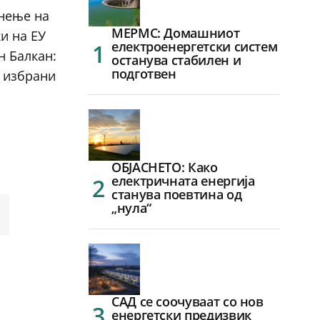
кнење на
МЕРМС: Домашниот
и на ЕУ
електроенергетски систем
н Балкан:
останува стабилен и
подготвен
т избрани
ОБЈАСНЕТО: Како
електричната енергија
станува поевтина од
„нула“
САД се соочуваат со нов
енергетски предизвик