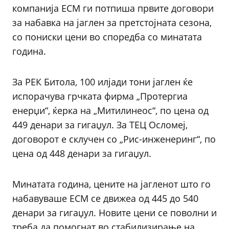
компанија ЕСМ ги потпиша првите договори
за набавка на јаглен за претстојната сезона,
со пониски цени во споредба со минатата
година.
За РЕК Битола, 100 илјади тони јаглен ќе
испорачува грчката фирма „Протергиа
енерџи“, ќерка на „Митилинеос“, по цена од
449 денари за гигаџул. За ТЕЦ Осломеј,
договорот е склучен со „Рис-инженеринг“, по
цена од 448 денари за гигаџул.
Минатата година, цените на јагленот што го
набавуваше ЕСМ се движеа од 445 до 540
денари за гигаџул. Новите цени се поволни и
треба да помогнат во стабилизирање на