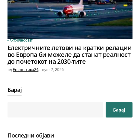
АКТУЕЛНО
СВЕТ
Електричните летови на кратки релации
во Европа би можеле да станат реалност
до почетокот на 2030-тите
од
Енергетика24
август 7, 2026
Барај
Барај
Последни објави