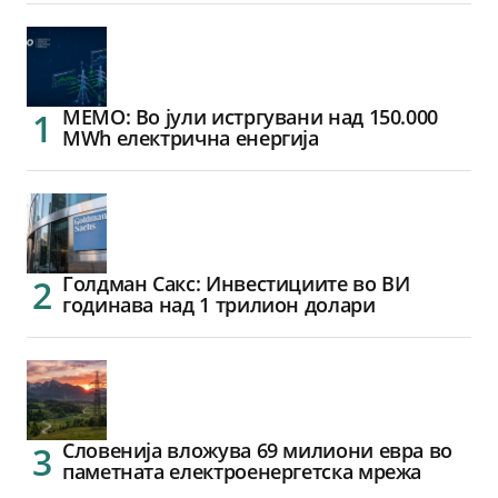
МЕМО: Во јули истргувани над 150.000
MWh електрична енергија
Голдман Сакс: Инвестициите во ВИ
годинава над 1 трилион долари
Словенија вложува 69 милиони евра во
паметната електроенергетска мрежа