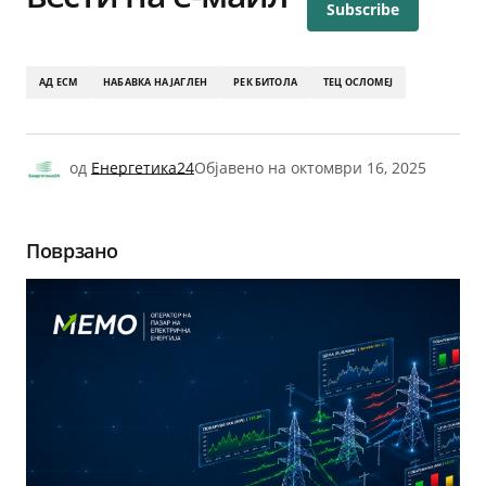
АД ЕСМ
НАБАВКА НА ЈАГЛЕН
РЕК БИТОЛА
ТЕЦ ОСЛОМЕЈ
од
Енергетика24
Објавено на
октомври 16, 2025
Поврзано