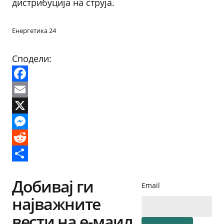
дистрибуција на струја.
Енергетика 24
Сподели:
Facebook
Email
X
Messenger
Reddit
Share
Добивај ги
Email
најважните
вести на е-маил