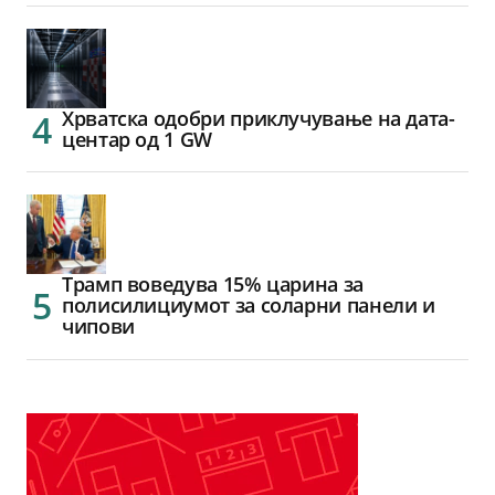
Хрватска одобри приклучување на дата-
центар од 1 GW
Трамп воведува 15% царина за
полисилициумот за соларни панели и
чипови