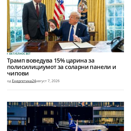
АКТУЕЛНО
СВЕТ
Трамп воведува 15% царина за
полисилициумот за соларни панели и
чипови
од
Енергетика24
август 7, 2026