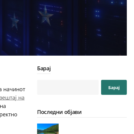
Барај
Барај
ва начинот
вештај на
 на
Последни објави
иректно