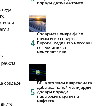
поради дата-центрите
струја
ако
фтвер и
нагли
Соларната енергија се
шири и во северна
Европа, каде што некогаш
се сметаше за
неисплатлива
се
т работа
BP ја зголеми кварталната
да создаде
добивка на 5,7 милијарди
долари поради
повисоките цени на
нафтата
рдните