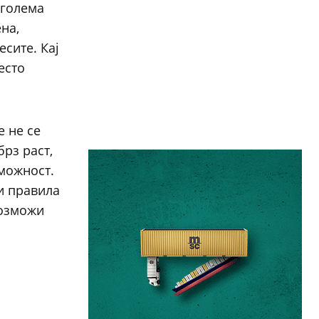
оголема
ена,
сите. Кај
есто
е не се
рз раст,
можност.
и правила
возможи
.