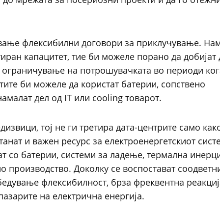
ување флексибилни договори за приклучување. Нам
тиран капацитет, тие би можеле порано да добијат
а ограничување на потрошувачката во периоди ког
ктите би можеле да користат батерии, сопствено
малат дел од IT или cooling товарот.
извици, тој не ги третира дата-центрите само как
танат и важен ресурс за електроенергетскиот сист
т со батерии, системи за ладење, термална инерци
о производство. Доколку се воспостават соодветн
бедување флексибилност, брза фреквентна реакциј
пазарите на електрична енергија.