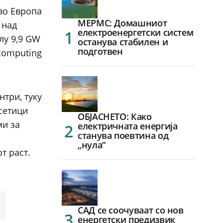
во Европа
МЕРМС: Домашниот
 над
електроенергетски систем
олу 9,9 GW
останува стабилен и
подготвен
 computing
три, туку
есетици
ОБЈАСНЕТО: Како
ми за
електричната енергија
станува поевтина од
„нула“
т раст.
САД се соочуваат со нов
енергетски предизвик