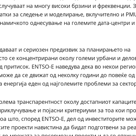
 случуваат на многу високи брзини и фреквенции. 
атки за следење и моделирање, вклучително и PM
динамичкото однесување на големите дата-центри и
здаваат и сериозен предизвик за планирањето на
есто се концентрирани околу големи урбани и дело
д притисок. ENTSO-E наведува дека во некои реги
може да се движат од неколку години до повеќе од
а енергија еден од најголемите проблеми за секто
олема транспарентност околу достапниот капаците
риклучување и појасни критериуми за тоа кои про
тоа што, според ENTSO-E, дел од инвеститорите мо
сите проекти навистина да бидат подготвени за ре
 до мрежата за посериозни проекти и да го отежн