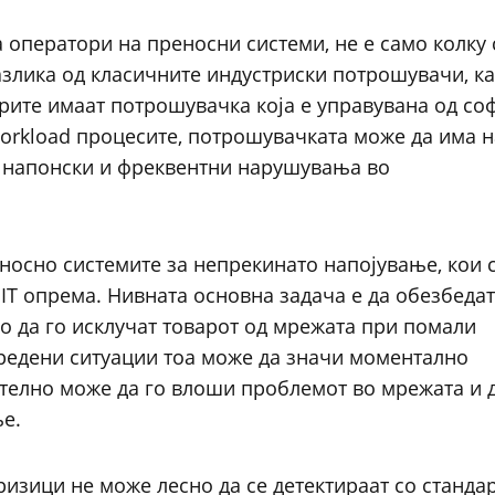
оператори на преносни системи, не е само колку 
разлика од класичните индустриски потрошувачи, к
рите имаат потрошувачка која е управувана од со
workload процесите, потрошувачката може да има 
а напонски и фреквентни нарушувања во
носно системите за непрекинато напојување, кои 
 IT опрема. Нивната основна задача е да обезбеда
зо да го исклучат товарот од мрежата при помали
редени ситуации тоа може да значи моментално
телно може да го влоши проблемот во мрежата и 
е.
 ризици не може лесно да се детектираат со станда