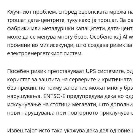
Клучниот проблем, според европската мрежа на 
трошат дата-центрите, туку како ја трошат. За 
фабрики или металуршки капацитети, дата-цент
може да се менува многу брзо. Особено кај AI 
промени во милисекунди, што создава ризик з
електроенергетскиот систем.
Посебен ризик претставуваат UPS системите, од
користат за заштита на серверите и критичната
без прекин, но токму затоа тие можат многу бр
нарушувања. ENTSO-E предупредува дека во од
исклучување на стотици мегавати, што дополни
нови нарушувања при повторното приклучувањ
Извештајот исто така укажува дека дел од овие