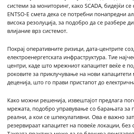
системи за мониторинг, како SCADA, бидејќи се
ENTSO-E смета дека се потребни понапредни ал
висока резолуција, за подобро да се разбере 
влијание врз системот.
Покрај оперативните ризици, дата-центрите со
електроенергетската инфраструктура. Тие најч
центри, каде што мрежниот капацитет веќе е по
роковите за приклучување на нови капацитети 
деценија, што го прави пристапот до електричн
Како можни решенија, извештајот предлага пог
мрежата, подобро управување со барањата за п
реални, а кои се шпекулативни. Ова е важно за
резервираат капацитет на повеќе локации, без 
Таквата практика може да го блокира пристапот