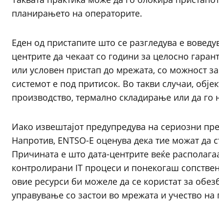
планирањето на операторите.
Еден од пристапите што се разгледува е вовед
центрите да чекаат со години за целосно гаран
или условен пристап до мрежата, со можност з
системот е под притисок. Во такви случаи, обје
производство, термално складирање или да го на
Иако извештајот предупредува на сериозни пред
Напротив, ENTSO-E оценува дека тие можат да с
Причината е што дата-центрите веќе располагаа
контролирани IT процеси и понекогаш сопствен
овие ресурси би можеле да се користат за обез
управување со застои во мрежата и учество на 