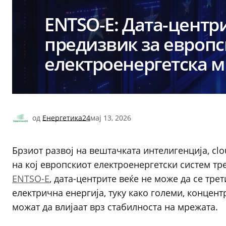
ENTSO-E: Дата-центр
предизвик за европс
електроенергетска 
од
Енергетика24
мај 13, 2026
Брзиот развој на вештачката интелигенција, clo
на кој европскиот електроенергетски систем тр
ENTSO-E
, дата-центрите веќе не може да се тр
електрична енергија, туку како големи, концен
можат да влијаат врз стабилноста на мрежата.