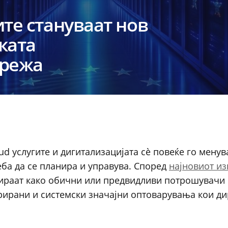
ите стануваат нов
ката
мрежа
ud услугите и дигитализацијата сè повеќе го мену
еба да се планира и управува. Според
најновиот из
етираат како обични или предвидливи потрошувачи
трирани и системски значајни оптоварувања кои д