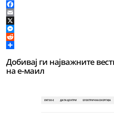
Facebook
Email
X
Messenger
Reddit
Share
Добивај ги најважните вест
на е-маил
ENTSO-E
ДАТА ЦЕНТРИ
ЕЛЕКТРИЧНА ЕНЕРГИЈА