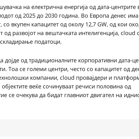
шувачка на електрична енергија од дата-центрите 
иодот од 2025 до 2030 година. Во Европа денес има
, со вкупен капацитет од околу 12,7 GW, од кои ок
ат од развојот на вештачката интелигенција, cloud
и складирање податоци.
а дојде од традиционалните корпоративни дата-цен
ти. Тоа се големи центри, често со капацитет од д
технолошки компании, cloud провајдери и платфор
n објектите веќе сочинуваат речиси половина од
тие се очекува да бидат главниот двигател на иднио