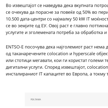
Во извештајот се наведува дека вкупната потро
се очекува да порасне за повеќе од 50% во пер
10.500 дата-центри со најмалку 50 kW IT моќност
се во земјите од ЕУ. Овој раст е главно поттикн
услугите и зголемената потреба за обработка 
ENTSO-E посочува дека најголемиот раст нема д
од таканаречените colocation и hyperscale објек
или стотици мегавати, кои ги користат големи 
дигитални услуги. Според извештајот, colocatio
инсталираниот IT капацитет во Европа, а токму 
РЕКЛАМА