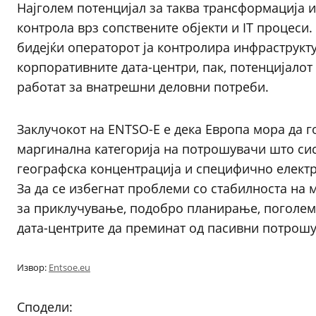
Најголем потенцијал за таква трансформација и
контрола врз сопствените објекти и IT процеси. 
бидејќи операторот ја контролира инфраструкту
корпоративните дата-центри, пак, потенцијалот
работат за внатрешни деловни потреби.
Заклучокот на ENTSO-E е дека Европа мора да г
маргинална категорија на потрошувачи што сис
географска концентрација и специфично елект
За да се избегнат проблеми со стабилноста на
за приклучување, подобро планирање, поголема
дата-центрите да преминат од пасивни потрошу
Извор:
Entsoe.eu
Сподели: