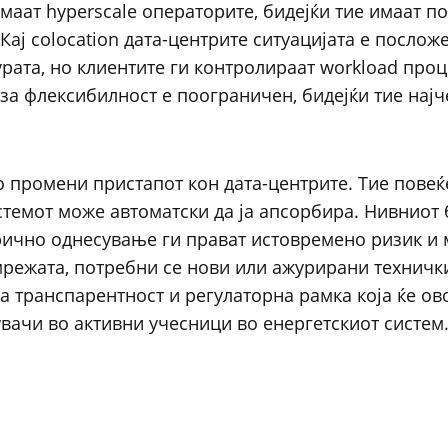
маат hyperscale операторите, бидејќи тие имаат п
Кај colocation дата-центрите ситуацијата е послож
рата, но клиентите ги контролираат workload проце
 за флексибилност е поограничен, бидејќи тие најч
о промени пристапот кон дата-центрите. Тие повеќ
темот може автоматски да ја апсорбира. Нивниот б
рично однесување ги прават истовремено ризик и 
 мрежата, потребни се нови или ажурирани техничк
 транспарентност и регулаторна рамка која ќе о
вачи во активни учесници во енергетскиот систем