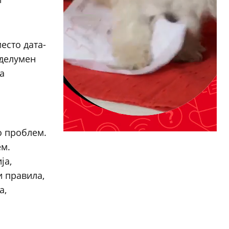
есто дата-
 делумен
а
о проблем.
ем.
ја,
и правила,
а,