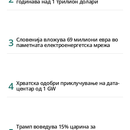
годинава над 1 трилион долари
Словенија вложува 69 милиони евра во
паметната електроенергетска мрежа
Хрватска одобри приклучување на дата-
центар од 1 GW
Трамп воведува 15% царина за