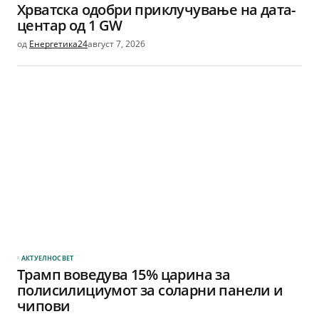
Хрватска одобри приклучување на дата-
центар од 1 GW
од
Енергетика24
август 7, 2026
АКТУЕЛНО
СВЕТ
Трамп воведува 15% царина за
полисилициумот за соларни панели и
чипови