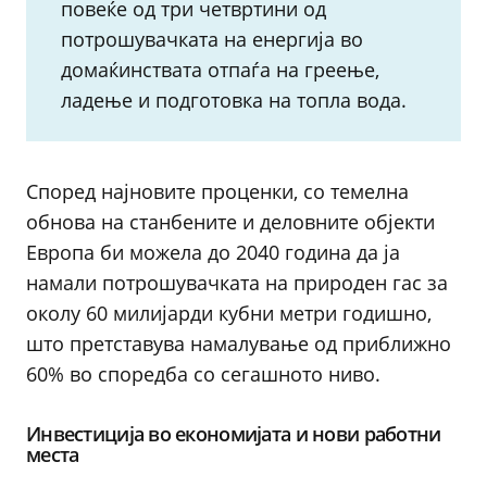
повеќе од три четвртини од
потрошувачката на енергија во
домаќинствата отпаѓа на греење,
ладење и подготовка на топла вода.
Според најновите проценки, со темелна
обнова на станбените и деловните објекти
Европа би можела до 2040 година да ја
намали потрошувачката на природен гас за
околу 60 милијарди кубни метри годишно,
што претставува намалување од приближно
60% во споредба со сегашното ниво.
Инвестиција во економијата и нови работни
места