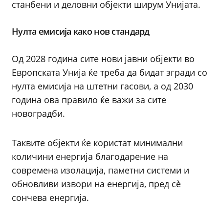
станбени и деловни објекти ширум Унијата.
Нулта емисија како нов стандард
Од 2028 година сите нови јавни објекти во
Европската Унија ќе треба да бидат згради со
нулта емисија на штетни гасови, а од 2030
година ова правило ќе важи за сите
новоградби.
Таквите објекти ќе користат минимални
количини енергија благодарение на
современа изолација, паметни системи и
обновливи извори на енергија, пред сè
сончева енергија.