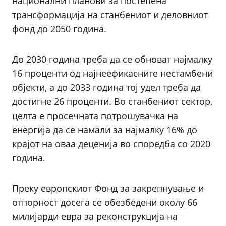
национални планови за постепена
трансформација на станбениот и деловниот
фонд до 2050 година.
До 2030 година треба да се обноват најмалку
16 проценти од најнеефикасните нестамбени
објекти, а до 2033 година тој удел треба да
достигне 26 проценти. Во станбениот сектор,
целта е просечната потрошувачка на
енергија да се намали за најмалку 16% до
крајот на оваа деценија во споредба со 2020
година.
Преку европскиот Фонд за закрепнување и
отпорност досега се обезбедени околу 66
милијарди евра за реконструкција на