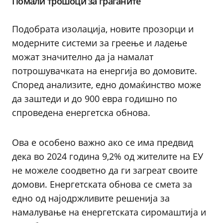
Помали трошоци за граѓаните
Подобрата изолација, новите прозорци и
модерните системи за греење и ладење
можат значително да ја намалат
потрошувачката на енергија во домовите.
Според анализите, едно домаќинство може
да заштеди и до 900 евра годишно по
спроведена енергетска обнова.
Ова е особено важно ако се има предвид
дека во 2024 година 9,2% од жителите на ЕУ
не можеле соодветно да ги загреат своите
домови. Енергетската обнова се смета за
едно од најодржливите решенија за
намалување на енергетската сиромаштија и