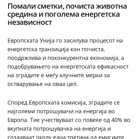
Помали сметки, почиста животна
средина и поголема енергетска
независност
Европската Унија го засилува процесот на
енергетска транзиција кон почиста,
поодржлива и поконкурентна економија, а
подобрувањето на енергетската ефикасност
на зградите е меѓу клучните мерки за
остварување на оваа цел.
Според Европската комисија, зградите се
најголеми потрошувачи на енергија во
Европа. Тие учествуваат со повеќе од 40% во
вкупната потрошувачка на енергија и
создаваат околу една третина од емисиите