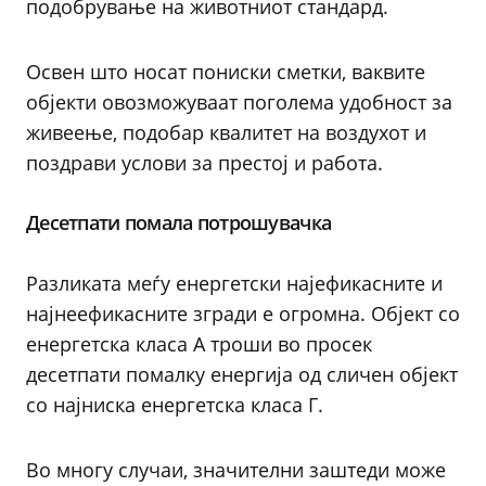
подобрување на животниот стандард.
Освен што носат пониски сметки, ваквите
објекти овозможуваат поголема удобност за
живеење, подобар квалитет на воздухот и
поздрави услови за престој и работа.
Десетпати помала потрошувачка
Разликата меѓу енергетски најефикасните и
најнеефикасните згради е огромна. Објект со
енергетска класа А троши во просек
десетпати помалку енергија од сличен објект
со најниска енергетска класа Г.
Во многу случаи, значителни заштеди може