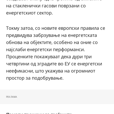
на стакленички гасови поврзани со
енергетскиот сектор.
Токму затоа, со новите европски правила се
предвидува забрзување на енергетската
обнова на објектите, особено на оние со
најслаби енергетски перформанси.
Проценките покажуваат дека дури три
четвртини од зградите во ЕУ се енергетски
неефикасни, што укажува на огромниот
простор за подобрување.
РЕКЛАМА