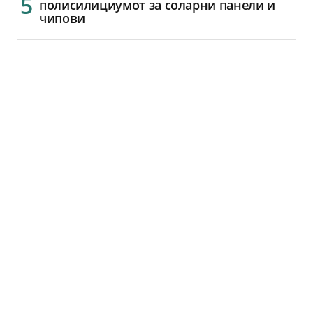
полисилициумот за соларни панели и
чипови