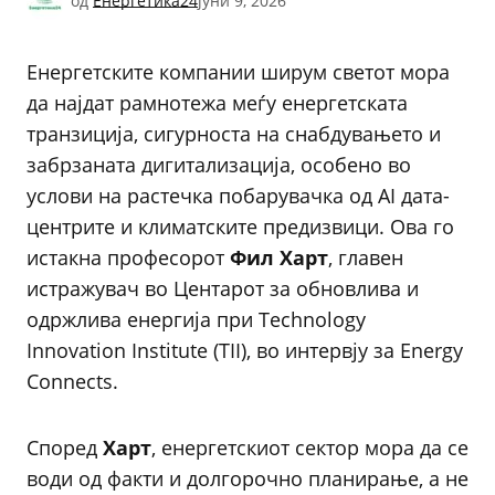
од
Енергетика24
јуни 9, 2026
Енергетските компании ширум светот мора
да најдат рамнотежа меѓу енергетската
транзиција, сигурноста на снабдувањето и
забрзаната дигитализација, особено во
услови на растечка побарувачка од AI дата-
центрите и климатските предизвици. Ова го
истакна професорот
Фил Харт
, главен
истражувач во Центарот за обновлива и
одржлива енергија при Technology
Innovation Institute (TII), во интервју за Energy
Connects.
Според
Харт
, енергетскиот сектор мора да се
води од факти и долгорочно планирање, а не