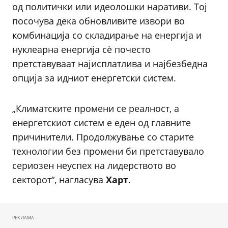
од политички или идеолошки наративи. Тој
посочува дека обновливите извори во
комбинација со складирање на енергија и
нуклеарна енергија сè почесто
претставуваат најисплатлива и најбезбедна
опција за идниот енергетски систем.
„Климатските промени се реалност, а
енергетскиот систем е еден од главните
причинители. Продолжување со старите
технологии без промени би претставувало
сериозен неуспех на лидерството во
секторот“, нагласува
Харт
.
РЕКЛАМА