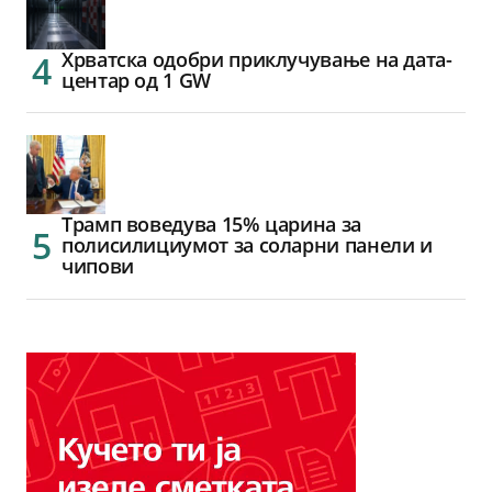
Хрватска одобри приклучување на дата-
центар од 1 GW
Трамп воведува 15% царина за
полисилициумот за соларни панели и
чипови