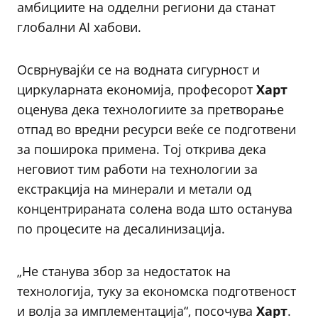
амбициите на одделни региони да станат
глобални AI хабови.
Осврнувајќи се на водната сигурност и
циркуларната економија, професорот
Харт
оценува дека технологиите за претворање
отпад во вредни ресурси веќе се подготвени
за поширока примена. Тој открива дека
неговиот тим работи на технологии за
екстракција на минерали и метали од
концентрираната солена вода што останува
по процесите на десалинизација.
„Не станува збор за недостаток на
технологија, туку за економска подготвеност
и волја за имплементација“, посочува
Харт
.