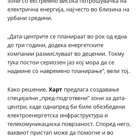
зони со екстремно висока потрошувачка на
електрична енергија, најчесто во близина на
урбани средини.
„Дата-центрите се планираат во рок од една
до три години, додека енергетските
компании размислуваат во децении. Токму
тука постои сериозен јаз кој мора да се
надмине со навремено планирање“, вели тој.
Како решение,
Харт
предлага создавање
специјални „пред-подготвени“ зони за дата-
центри, каде однапред би биле обезбедени
електроенергетска инфраструктура и
телекомуникациска поврзаност. Според него,
ваквиот пристап може да помогне и во