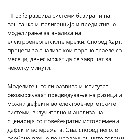
TII веќе развива системи базирани на
вештачка интелигенција и предиктивно
моделирање за анализа на
електроенергетските мрежи. Според Харт,
процеси за анализа кои порано траеле со
месеци, денес можат да се завршат за
неколку минути.
Моделите што ги развива институтот
овозможуваат предвидување на ризици и
можни дефекти во електроенергетските
системи, вклучително и анализа на
сценарија со повеќекратни истовремени
дефекти во мрежата. Ова, според него, е
особено важно по неодамнешните големи