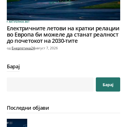
АКТУЕЛНО
СВЕТ
Електричните летови на кратки релации
во Европа би можеле да станат реалност
до почетокот на 2030-тите
од
Енергетика24
август 7, 2026
Барај
Барај
Последни објави