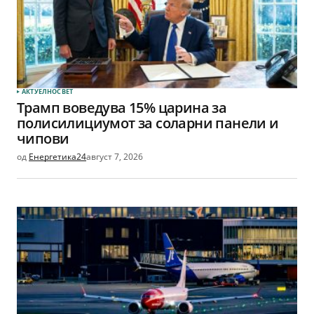
АКТУЕЛНО
СВЕТ
Трамп воведува 15% царина за
полисилициумот за соларни панели и
чипови
од
Енергетика24
август 7, 2026