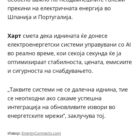
прекини на електричната енергија во
Шпанија и Португалија.
Харт
смета дека иднината ќе донесе
електроенергетски системи управувани со AI
во реално време, кои секоја секунда ќе ја
оптимизираат стабилноста, цената, емисиите
и сигурноста на снабдувањето.
„Таквите системи не се далечна иднина, тие
се неопходни ако сакаме успешна
интеграција на обновливите извори во
енергетските мрежи“, заклучува тој.
Извор:
EnergyConnects.com