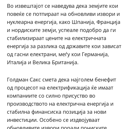
Во извештајот се наведува дека земјите кои
повеќе се потпираат на обновливи извори и
нуклеарна енергија, како Шпанија, Франција
и нордиските земји, успеале подобро да ги
стабилизираат цените на електричната
енергија за разлика од државите кои зависат
од гасни електрани, меѓу кои Германија,
Италија и Велика Британија.
Голдман Сакс смета дека најголем бенефит
од процесот на електрификација ќе имаат
компаниите со силно присуство во
производството на електрична енергија и
стабилна финансиска позиција за нови
инвестиции. Особено се издвојуваат
обновливите извори поради пониските