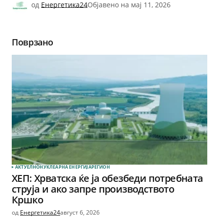
од
Енергетика24
Објавено на
мај 11, 2026
Поврзано
АКТУЕЛНО
НУКЛЕАРНА ЕНЕРГИЈА
РЕГИОН
ХЕП: Хрватска ќе ја обезбеди потребната
струја и ако запре производството
Кршко
од
Енергетика24
август 6, 2026