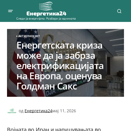
АКТУЕЛНО
СВЕТ
Енергетската криза
може да ја забрза
електрификацијата
на Европа, оценува
Голдман Сакс
од
Енергетика24
мај 11, 2026
Војната во Иран и нарушувањата во