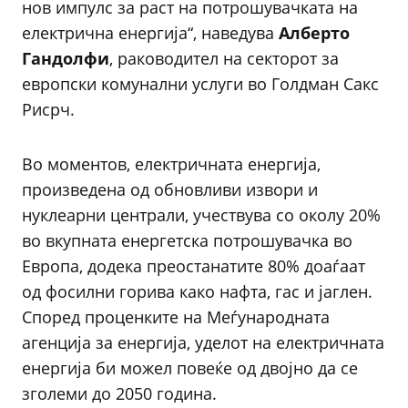
нов импулс за раст на потрошувачката на
електрична енергија“, наведува
Алберто
Гандолфи
, раководител на секторот за
европски комунални услуги во Голдман Сакс
Рисрч.
Во моментов, електричната енергија,
произведена од обновливи извори и
нуклеарни централи, учествува со околу 20%
во вкупната енергетска потрошувачка во
Европа, додека преостанатите 80% доаѓаат
од фосилни горива како нафта, гас и јаглен.
Според проценките на Меѓународната
агенција за енергија, уделот на електричната
енергија би можел повеќе од двојно да се
зголеми до 2050 година.