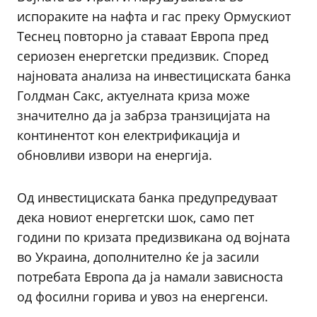
испораките на нафта и гас преку Ормускиот
Теснец повторно ја ставаат Европа пред
сериозен енергетски предизвик. Според
најновата анализа на инвестициската банка
Голдман Сакс, актуелната криза може
значително да ја забрза транзицијата на
континентот кон електрификација и
обновливи извори на енергија.
Од инвестициската банка предупредуваат
дека новиот енергетски шок, само пет
години по кризата предизвикана од војната
во Украина, дополнително ќе ја засили
потребата Европа да ја намали зависноста
од фосилни горива и увоз на енергенси.