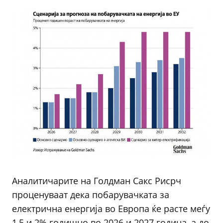
Аналитичарите на Голдман Сакс Рисрч
проценуваат дека побарувачката за
електрична енергија во Европа ќе расте меѓу
1,5 и 2% годишно во 2026 и 2027 година, а до