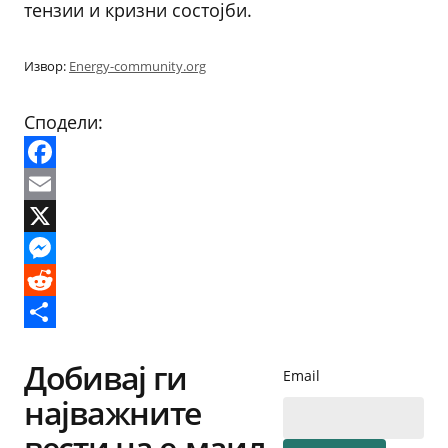
тензии и кризни состојби.
Извор:
Energy-community.org
Сподели:
Facebook
Email
X
Messenger
Reddit
Share
Добивај ги
Email
најважните
вести на е-маил