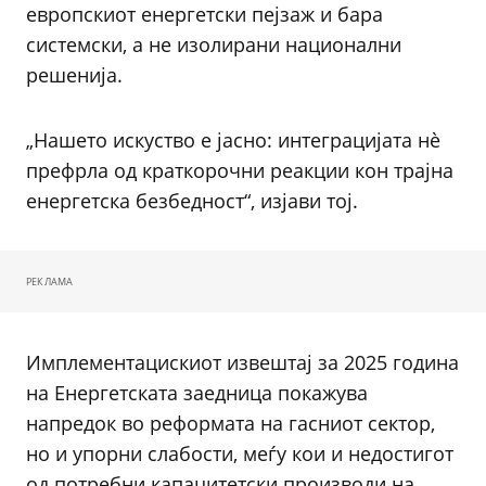
европскиот енергетски пејзаж и бара
системски, а не изолирани национални
решенија.
„Нашето искуство е јасно: интеграцијата нè
префрла од краткорочни реакции кон трајна
енергетска безбедност“, изјави тој.
РЕКЛАМА
Имплементацискиот извештај за 2025 година
на Енергетската заедница покажува
напредок во реформата на гасниот сектор,
но и упорни слабости, меѓу кои и недостигот
од потребни капацитетски производи на