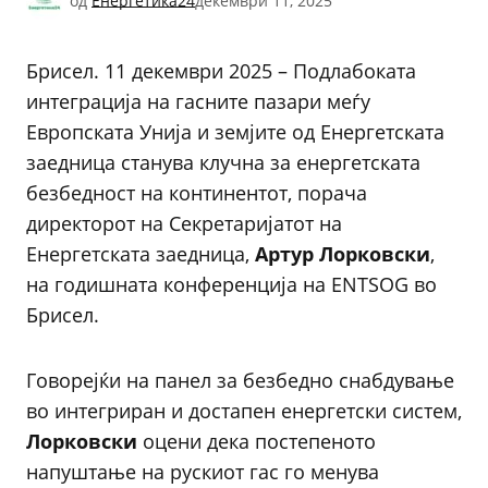
од
Енергетика24
декември 11, 2025
Брисел. 11 декември 2025 – Подлабоката
интеграција на гасните пазари меѓу
Европската Унија и земјите од Енергетската
заедница станува клучна за енергетската
безбедност на континентот, порача
директорот на Секретаријатот на
Енергетската заедница,
Артур
Лорковски
,
на годишната конференција на ENTSOG во
Брисел.
Говорејќи на панел за безбедно снабдување
во интегриран и достапен енергетски систем,
Лорковски
оцени дека постепеното
напуштање на рускиот гас го менува