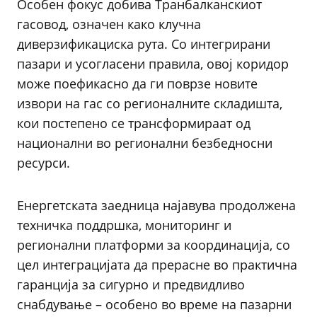
Особен фокус добива Транбалканскиот
гасовод, означен како клучна
диверзификациска рута. Со интегрирани
пазари и усогласени правила, овој коридор
може поефикасно да ги поврзе новите
извори на гас со регионалните складишта,
кои постепено се трансформираат од
национални во регионални безбедносни
ресурси.
Енергетската заедница најавува продолжена
техничка поддршка, мониторинг и
регионални платформи за координација, со
цел интеграцијата да прерасне во практична
гаранција за сигурно и предвидливо
снабдување – особено во време на пазарни