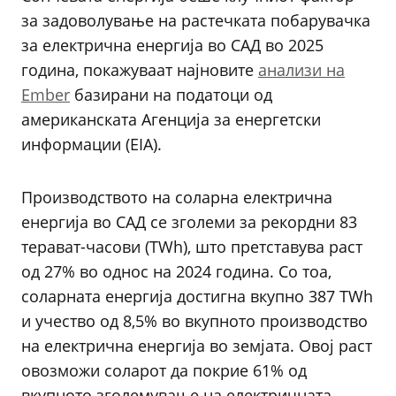
за задоволување на растечката побарувачка
за електрична енергија во САД во 2025
година, покажуваат најновите
анализи на
Ember
базирани на податоци од
американската Агенција за енергетски
информации (EIA).
Производството на соларна електрична
енергија во САД се зголеми за рекордни 83
терават-часови (TWh), што претставува раст
од 27% во однос на 2024 година. Со тоа,
соларната енергија достигна вкупно 387 TWh
и учество од 8,5% во вкупното производство
на електрична енергија во земјата. Овој раст
овозможи соларот да покрие 61% од
вкупното зголемување на електричната