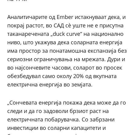
Аналитичарите од Ember истакнуваат дека, и
покрај растот, во САД сè уште не е присутна
таканаречената „duck curve“ на национално
ниво, што укажува дека соларната енергија
има простор за понатамошна експанзија без
сериозни ограничувања на мрежата. Дури и
во најсончевите часови, соларот во просек
обезбедувал само околу 20% од вкупната
електрична енергија во земјата.
„Сончевата енергија покажа дека може да го
следи и да го задоволи брзиот раст на
електричната побарувачка. Со забрзани
инвестиции во соларни капацитети и