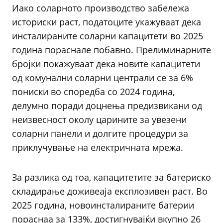
Иако соларното производство забележа
историски раст, податоците укажуваат дека
инсталираните соларни капацитети во 2025
година пораснале побавно. Прелиминарните
бројки покажуваат дека новите капацитети
од комунални соларни централи се за 6%
пониски во споредба со 2024 година,
делумно поради доцнења предизвикани од
неизвесност околу царините за увезени
соларни панели и долгите процедури за
приклучување на електричната мрежа.
За разлика од тоа, капацитетите за батериско
складирање доживеаја експлозивен раст. Во
2025 година, новоинсталираните батерии
пораснаа за 133%, достигнувајќи вкупно 26