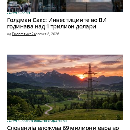
АКТУЕЛНО
СВЕТ
Голдман Сакс: Инвестициите во ВИ
годинава над 1 трилион долари
од
Енергетика24
август 8, 2026
АКТУЕЛНО
ЕЛЕКТРИЧНА ЕНЕРГИЈА
РЕГИОН
Словенија вложува 69 милиони евра во