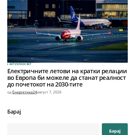
АКТУЕЛНО
СВЕТ
Електричните летови на кратки релации
во Европа би можеле да станат реалност
до почетокот на 2030-тите
од
Енергетика24
август 7, 2026
Барај
Барај