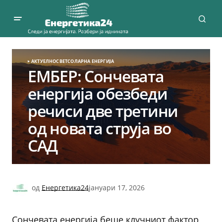
АКТУЕЛНО
СВЕТ
СОЛАРНА EНЕРГИЈА
ЕМБЕР: Сончевата
енергија обезбеди
речиси две третини
од новата струја во
САД
од
Енергетика24
јануари 17, 2026
Сончевата енергија беше клучниот фактор