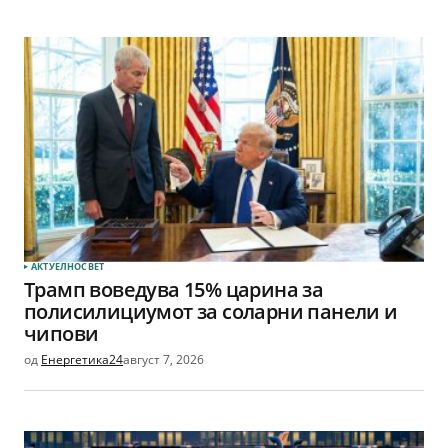
АКТУЕЛНО
СВЕТ
Трамп воведува 15% царина за
полисилициумот за соларни панели и
чипови
од
Енергетика24
август 7, 2026