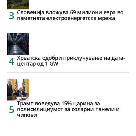
Словенија вложува 69 милиони евра во
паметната електроенергетска мрежа
Хрватска одобри приклучување на дата-
центар од 1 GW
Трамп воведува 15% царина за
полисилициумот за соларни панели и
чипови