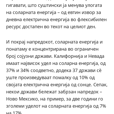
гигавати, што суштински ја менува улогата
на соларната енергија – од евтин извор за
дневна електрична енергија во флексибилен
ресурс достапен во текот на целиот ден.
И покрај напредокот, соларната енергија и
понатаму е концентрирана во ограничен
број сојузни држави. Калифорнија и Невада
имаат највисок удел на соларна енергија, од
37% и 34% соодветно, додека 37 држави сè
уште произведуваат помалку од 10% од
својата електрична енергија од сонце. Сепак,
некои држави бележат забрзан напредок –
Ново Мексико, на пример, за две години го
зголеми уделот на соларната енергија од 7%
на 17%.