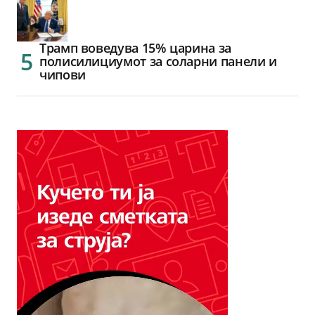
Трамп воведува 15% царина за
полисилициумот за соларни панели и
чипови