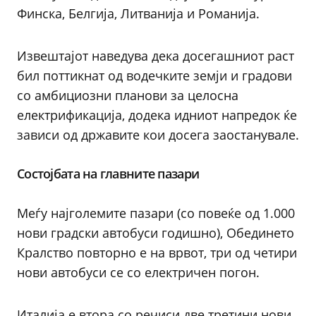
Финска, Белгија, Литванија и Романија.
Извештајот наведува дека досегашниот раст
бил поттикнат од водечките земји и градови
со амбициозни планови за целосна
електрификација, додека идниот напредок ќе
зависи од државите кои досега заостанувале.
Состојбата на главните пазари
Меѓу најголемите пазари (со повеќе од 1.000
нови градски автобуси годишно), Обединето
Кралство повторно е на врвот, три од четири
нови автобуси се со електричен погон.
Италија е втора со речиси две третини нови