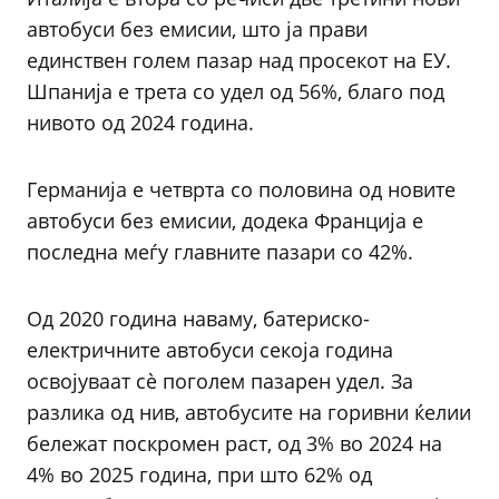
автобуси без емисии, што ја прави
единствен голем пазар над просекот на ЕУ.
Шпанија е трета со удел од 56%, благо под
нивото од 2024 година.
Германија е четврта со половина од новите
автобуси без емисии, додека Франција е
последна меѓу главните пазари со 42%.
Од 2020 година наваму, батериско-
електричните автобуси секоја година
освојуваат сè поголем пазарен удел. За
разлика од нив, автобусите на горивни ќелии
бележат поскромен раст, од 3% во 2024 на
4% во 2025 година, при што 62% од