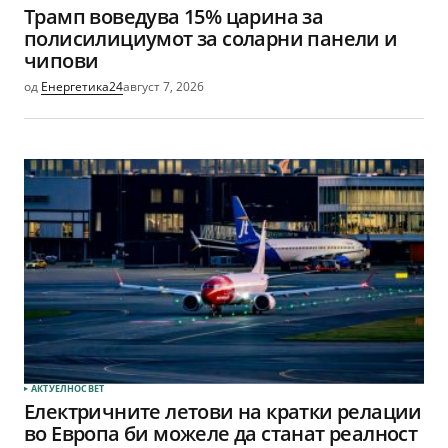
Трамп воведува 15% царина за
полисилициумот за соларни панели и
чипови
од
Енергетика24
август 7, 2026
АКТУЕЛНО
СВЕТ
Електричните летови на кратки релации
во Европа би можеле да станат реалност