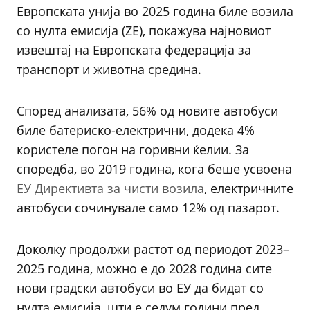
Европската унија во 2025 година биле возила
со нулта емисија (ZE), покажува најновиот
извештај на Европската федерација за
транспорт и животна средина.
Според анализата, 56% од новите автобуси
биле батериско-електрични, додека 4%
користеле погон на горивни ќелии. За
споредба, во 2019 година, кога беше усвоена
ЕУ Директивта за чисти возила
, електричните
автобуси сочинувале само 12% од пазарот.
Доколку продолжи растот од периодот 2023–
2025 година, можно е до 2028 година сите
нови градски автобуси во ЕУ да бидат со
нулта емисија, шти е седум години пред