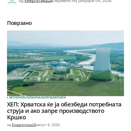
од
Енергетика24
Објавено на
јануари 09, 2026
Поврзано
АКТУЕЛНО
НУКЛЕАРНА ЕНЕРГИЈА
РЕГИОН
ХЕП: Хрватска ќе ја обезбеди потребната
струја и ако запре производството
Кршко
од
Енергетика24
август 6, 2026