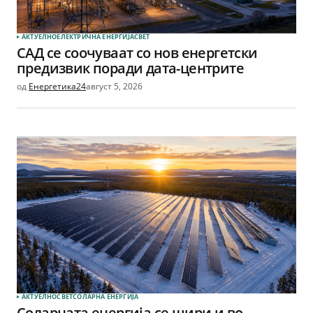
АКТУЕЛНО
ЕЛЕКТРИЧНА ЕНЕРГИЈА
СВЕТ
САД се соочуваат со нов енергетски
предизвик поради дата-центрите
од
Енергетика24
август 5, 2026
АКТУЕЛНО
СВЕТ
СОЛАРНА EНЕРГИЈА
Соларната енергија се шири и во