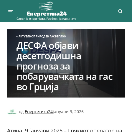
АКТУЕЛНО
ПРИРОДЕН ГАС
РЕГИОН
ДЕСФА објави
десетгодишна
прогноза за
побарувачката на гас
во Грција
од
Енергетика24
јануари 9, 2026
Атина. 9 јануари 2025 – Грчкиот оператор на