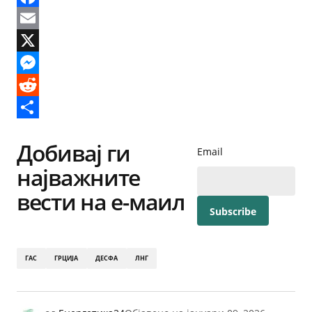
Facebook
Email
X
Messenger
Reddit
Share
Добивај ги
Email
најважните
вести на е-маил
ГАС
ГРЦИЈА
ДЕСФА
ЛНГ