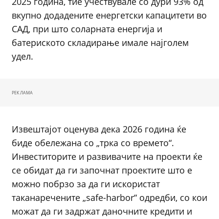
2025 година, тие учествувале со дури 93% од
вкупно додадените енергетски капацитети во
САД, при што соларната енергија и
батериското складирање имале најголем
удел.
РЕКЛАМА
Извештајот оценува дека 2026 година ќе
биде обележана со „трка со времето“.
Инвеститорите и развивачите на проекти ќе
се обидат да ги започнат проектите што е
можно побрзо за да ги искористат
таканаречените „safe-harbor“ одредби, со кои
можат да ги задржат даночните кредити и