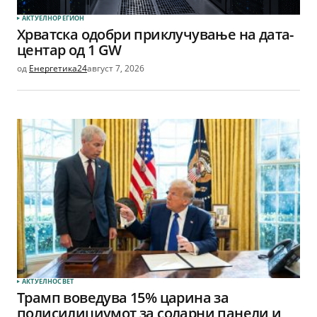
АКТУЕЛНО
РЕГИОН
Хрватска одобри приклучување на дата-
центар од 1 GW
од
Енергетика24
август 7, 2026
АКТУЕЛНО
СВЕТ
Трамп воведува 15% царина за
полисилициумот за соларни панели и