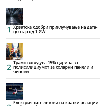
Хрватска одобри приклучување на дата-
центар од 1 GW
Трамп воведува 15% царина за
полисилициумот за соларни панели и
чипови
Електричните летови на кратки релации