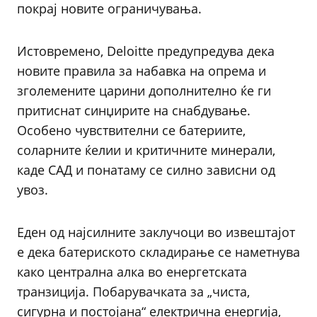
покрај новите ограничувања.
Истовремено, Deloitte предупредува дека
новите правила за набавка на опрема и
зголемените царини дополнително ќе ги
притиснат синџирите на снабдување.
Особено чувствителни се батериите,
соларните ќелии и критичните минерали,
каде САД и понатаму се силно зависни од
увоз.
Еден од најсилните заклучоци во извештајот
е дека батериското складирање се наметнува
како централна алка во енергетската
транзиција. Побарувачката за „чиста,
сигурна и постојана“ електрична енергија,