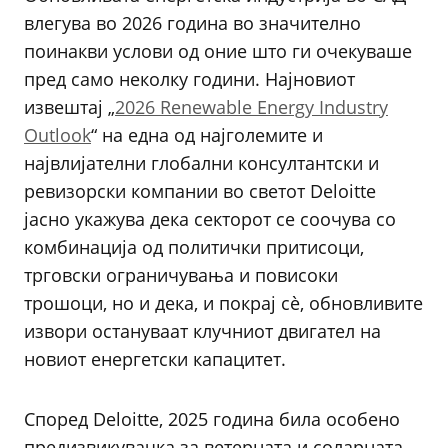
влегува во 2026 година во значително
поинакви услови од оние што ги очекуваше
пред само неколку години. Најновиот
извештај „
2026 Renewable Energy Industry
Outlook
“ на една од најголемите и
највлијателни глобални консултантски и
ревизорски компании во светот Deloitte
јасно укажува дека секторот се соочува со
комбинација од политички притисоци,
трговски ограничувања и повисоки
трошоци, но и дека, и покрај сè, обновливите
извори остануваат клучниот двигател на
новиот енергетски капацитет.
Според Deloitte, 2025 година била особено
предизвикувачка за ветерната и соларната