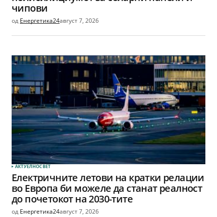
чипови
од
Енергетика24
август 7, 2026
АКТУЕЛНО
СВЕТ
Електричните летови на кратки релации
во Европа би можеле да станат реалност
до почетокот на 2030-тите
од
Енергетика24
август 7, 2026