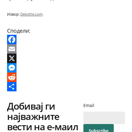
Извор:
Deloitte.com
Сподели:
Facebook
Email
X
Messenger
Reddit
Share
Добивај ги
Email
најважните
вести на е-маил