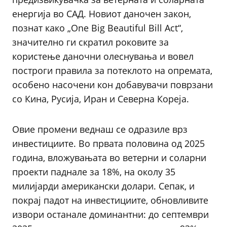
енергија во САД. Новиот даночен закон,
познат како „One Big Beautiful Bill Act“,
значително ги скратил роковите за
користење даночни олеснувања и вовел
построги правила за потеклото на опремата,
особено насочени кон добавувачи поврзани
со Кина, Русија, Иран и Северна Кореја.
Овие промени веднаш се одразиле врз
инвестициите. Во првата половина од 2025
година, вложувањата во ветерни и соларни
проекти паднале за 18%, на околу 35
милијарди американски долари. Сепак, и
покрај падот на инвестициите, обновливите
извори останале доминантни: до септември