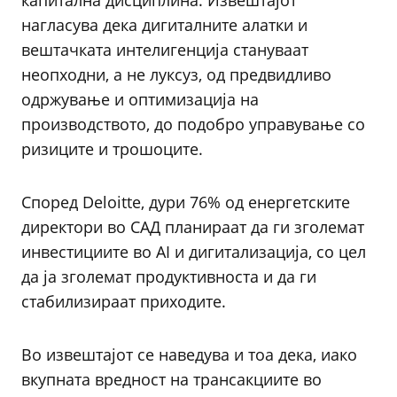
капитална дисциплина. Извештајот
нагласува дека дигиталните алатки и
вештачката интелигенција стануваат
неопходни, а не луксуз, од предвидливо
одржување и оптимизација на
производството, до подобро управување со
ризиците и трошоците.
Според Deloitte, дури 76% од енергетските
директори во САД планираат да ги зголемат
инвестициите во AI и дигитализација, со цел
да ја зголемат продуктивноста и да ги
стабилизираат приходите.
Во извештајот се наведува и тоа дека, иако
вкупната вредност на трансакциите во