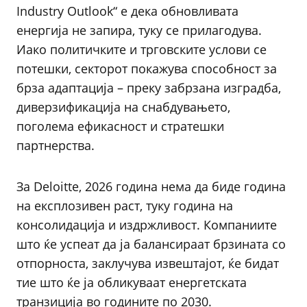
Industry Outlook“ е дека обновливата
енергија не запира, туку се прилагодува.
Иако политичките и трговските услови се
потешки, секторот покажува способност за
брза адаптација – преку забрзана изградба,
диверзификација на снабдувањето,
поголема ефикасност и стратешки
партнерства.
За Deloitte, 2026 година нема да биде година
на експлозивен раст, туку година на
консолидација и издржливост. Компаниите
што ќе успеат да ја балансираат брзината со
отпорноста, заклучува извештајот, ќе бидат
тие што ќе ја обликуваат енергетската
транзиција во годините по 2030.