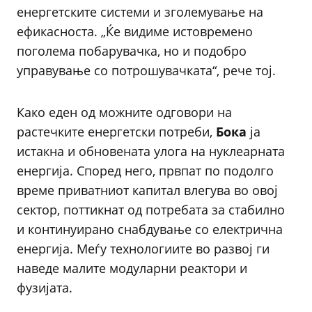
енергетските системи и зголемување на
ефикасноста. „Ќе видиме истовремено
поголема побарувачка, но и подобро
управување со потрошувачката“, рече тој.
Како еден од можните одговори на
растечките енергетски потреби,
Бока
ја
истакна и обновената улога на нуклеарната
енергија. Според него, првпат по подолго
време приватниот капитал влегува во овој
сектор, поттикнат од потребата за стабилно
и континуирано снабдување со електрична
енергија. Меѓу технологиите во развој ги
наведе малите модуларни реактори и
фузијата.