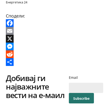
Енергетика 24
Сподели:
Facebook
Email
X
Messenger
Reddit
Share
Добивај ги
Email
најважните
вести на е-маил