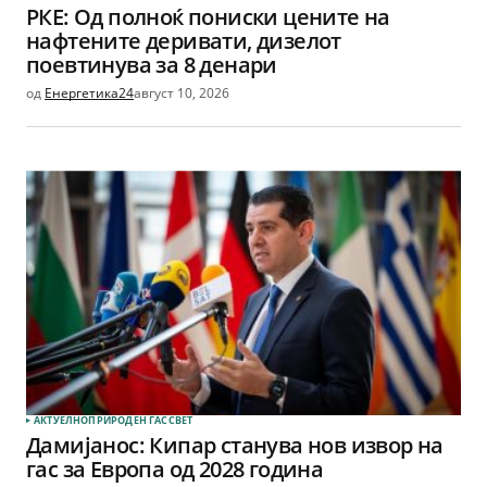
РКЕ: Од полноќ пониски цените на
нафтените деривати, дизелот
поевтинува за 8 денари
од
Енергетика24
август 10, 2026
АКТУЕЛНО
ПРИРОДЕН ГАС
СВЕТ
Дамијанос: Кипар станува нов извор на
гас за Европа од 2028 година