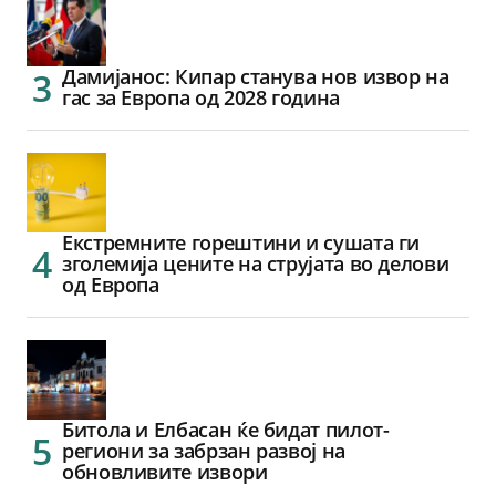
Дамијанос: Кипар станува нов извор на
гас за Европа од 2028 година
Екстремните горештини и сушата ги
зголемија цените на струјата во делови
од Европа
Битола и Елбасан ќе бидат пилот-
региони за забрзан развој на
обновливите извори