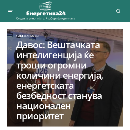
АКТУЕЛНО
СВЕТ
Давос: Вештачката
интелигенција ќе
троши огромни
количини енергија,
енергетската
безбедност станува
национален
приоритет