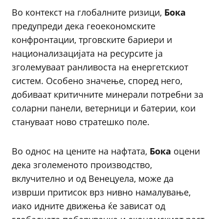
Во контекст на глобалните ризици,
Бока
предупреди дека геоекономските
конфронтации, трговските бариери и
национализацијата на ресурсите ја
зголемуваат ранливоста на енергетскиот
систем. Особено значење, според него,
добиваат критичните минерали потребни за
соларни панели, ветерници и батерии, кои
стануваат ново стратешко поле.
Во однос на цените на нафтата,
Бока
оцени
дека зголеменото производство,
вклучително и од Венецуела, може да
изврши притисок врз нивно намалување,
иако идните движења ќе зависат од