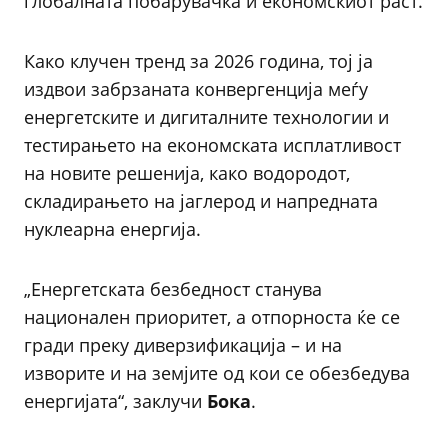
глобалната побарувачка и економскиот раст.
Како клучен тренд за 2026 година, тој ја
издвои забрзаната конвергенција меѓу
енергетските и дигиталните технологии и
тестирањето на економската исплатливост
на новите решенија, како водородот,
складирањето на јаглерод и напредната
нуклеарна енергија.
„Енергетската безбедност станува
национален приоритет, а отпорноста ќе се
гради преку диверзификација – и на
изворите и на земјите од кои се обезбедува
енергијата“, заклучи
Бока
.