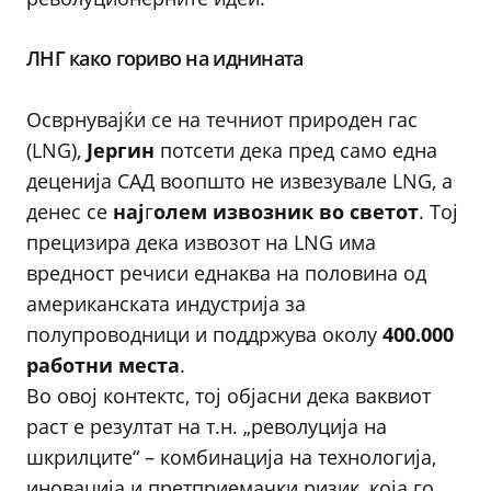
ЛНГ како гориво на иднината
Осврнувајќи се на течниот природен гас
(LNG),
Јергин
потсети дека пред само една
деценија САД воопшто не извезувале LNG, а
денес се
нај
г
олем извозник во светот
. Тој
прецизира дека извозот на LNG има
вредност речиси еднаква на половина од
американската индустрија за
полупроводници и поддржува околу
400.000
работни места
.
Во овој контектс, тој објасни дека ваквиот
раст е резултат на т.н. „револуција на
шкрилците“ – комбинација на технологија,
иновација и претприемачки ризик, која го