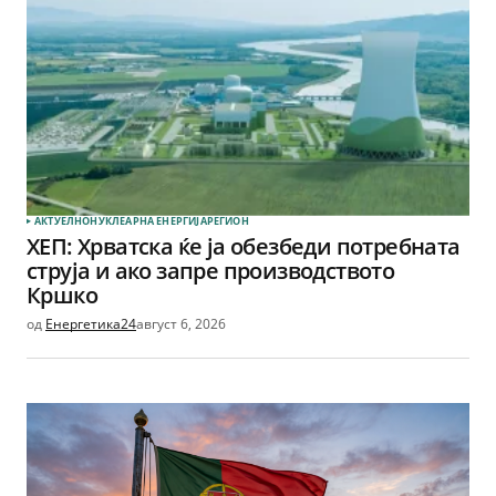
АКТУЕЛНО
НУКЛЕАРНА ЕНЕРГИЈА
РЕГИОН
ХЕП: Хрватска ќе ја обезбеди потребната
струја и ако запре производството
Кршко
од
Енергетика24
август 6, 2026