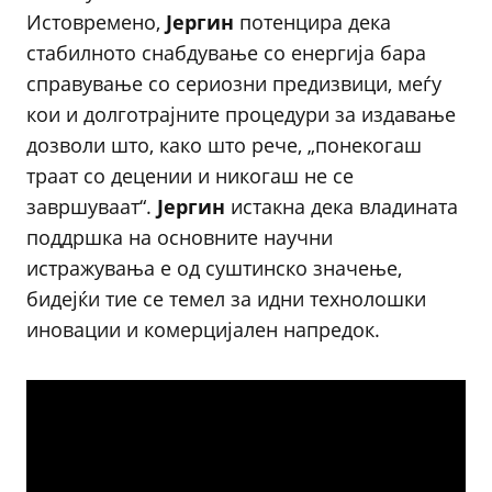
Истовремено,
Јергин
потенцира дека
стабилното снабдување со енергија бара
справување со сериозни предизвици, меѓу
кои и долготрајните процедури за издавање
дозволи што, како што рече, „понекогаш
траат со децении и никогаш не се
завршуваат“.
Јергин
истакна дека владината
поддршка на основните научни
истражувања е од суштинско значење,
бидејќи тие се темел за идни технолошки
иновации и комерцијален напредок.