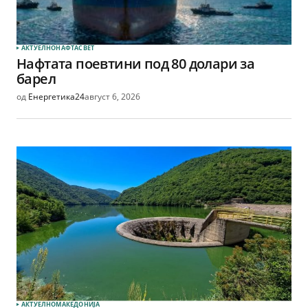
АКТУЕЛНО
НАФТА
СВЕТ
Нафтата поевтини под 80 долари за
барел
од
Енергетика24
август 6, 2026
АКТУЕЛНО
МАКЕДОНИЈА