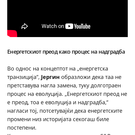
Енергетскиот преод како процес на надградба
Во однос на концептот на „енергетска
транзиција“,
Јергин
образложи дека таа не
претставува нагла замена, туку долготраен
процес на еволуција. „Енергетскиот преод не
е преод, тоа е еволуција и надградба,“
нагласи тој, потсетувајќи дека енергетските
промени низ историјата секогаш биле
постепени.