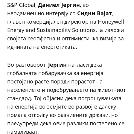
S&P Global,
Даниел Јергин
, во
неодамнешно интервју со
Сидни Вајат
,
главен комерцијален директор на Honeywell
Energy and Sustainability Solutions, ја изложи
својата сеопфатна и оптимистичка визија за
иднината на енергетиката.
Во разговорот,
Јергин
нагласи дека
глобалната побарувачка за енергија
постојано расте поради порастот на
населението и подобрувањето на животниот
стандард. Тој објасни дека потрошувачката
на енергија во земјите во развој е далеку
помала отколку во развиените држави, но
предупреди дека овие разлики постепено се
намалуваат.