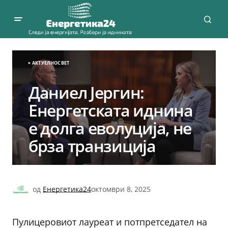
АКТУЕЛНО
СВЕТ
Даниел Јергин:
Енергетската иднина
е долга еволуција, не
брза транзиција
од
Енергетика24
октомври 8, 2025
Пулицеровиот лауреат и потпретседател на