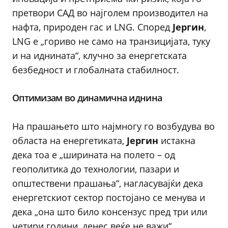
претвори САД во најголем производител на
нафта, природен гас и LNG. Според
Јергин
,
LNG е „гориво не само на транзицијата, туку
и на иднината“, клучно за енергетската
безбедност и глобалната стабилност.
Оптимизам во динамична иднина
На прашањето што најмногу го возбудува во
областа на енергетиката,
Јергин
истакна
дека тоа е „ширината на полето – од
геополитика до технологии, пазари и
општествени прашања“, нагласувајќи дека
енергетскиот сектор постојано се менува и
дека „она што било консензус пред три или
четири години, денес веќе не важи“.