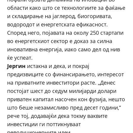
области како што се технологиите за фаќање
и складирање на јаглерод, биогоривата,
водородот и енергетската ефикасност.
Според него, појавата на околу 250 стартапи
во енергетскиот сектор е доказ за силна
иновативна енергија, иако само дел од нив
ќе успеат.
Јергин
истакна и дека, и покрај
предизвиците со финансирањето, интересот
на приватните инвеститори расте. „Денес
постојат шест до седум милијарди долари
приватен капитал насочен кон фузија, нешто
што беше незамисливо пред десет години,“
рече тој, додавајќи дека токму ваквите
инвестиции ги поттикнуваат
револуционерните идеи.