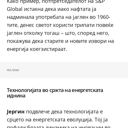
Како пример, потпретседателот на S&P
Global истакна дека иако нафтата ја
надминала употребата на јаглен во 1960-
тите, денес светот користи трипати повеќе
јаглен отколку тогаш – што, според него,
покажува дека старите и новите извори на
енергија коегзистираат.
РЕКЛАМА
Технологијата во сржта на енергетската
иднина
Јергин
подвлече дека технологијата е
срцето на енергетската еволуција. Тој ја
пофали брзата динамика на иновации во