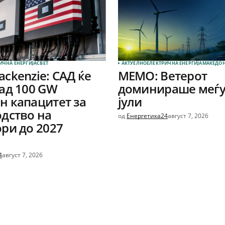
ИЧНА ЕНЕРГИЈА
СВЕТ
АКТУЕЛНО
ЕЛЕКТРИЧНА ЕНЕРГИЈА
МАКЕДОН
ckenzie: САД ќе
МЕМО: Ветерот
ад 100 GW
доминираше меѓу
 капацитет за
јули
дство на
од
Енергетика24
август 7, 2026
ри до 2027
4
август 7, 2026