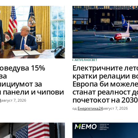
АКТУЕЛНО
СВЕТ
оведува 15%
Електричните лет
за
кратки релации в
лициумот за
Европа би можеле
 панели и чипови
станат реалност д
почетокот на 2030
4
август 7, 2026
од
Енергетика24
август 7, 2026