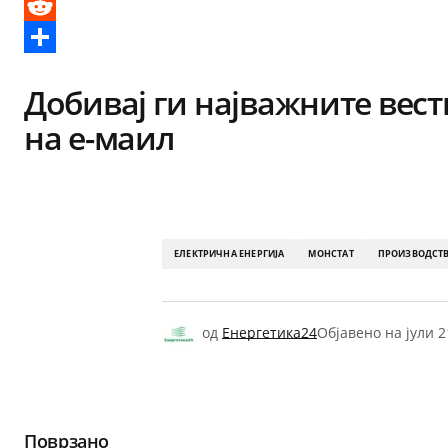
Messenger
Reddit
Share
Добивај ги најважните вест
на е-маил
ЕЛЕКТРИЧНА ЕНЕРГИЈА
МОНСТАТ
ПРОИЗВОДСТВ
од
Енергетика24
Објавено на
јули 2
Поврзано