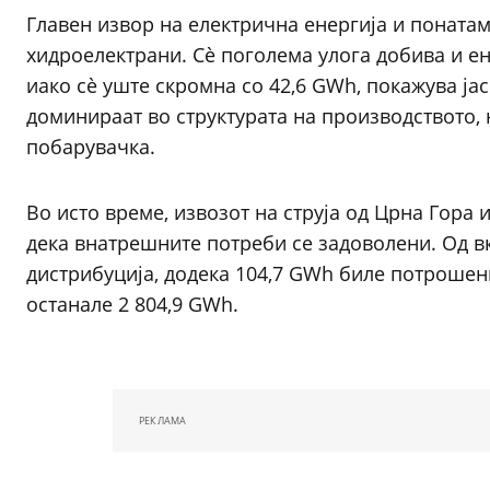
Главен извор на електрична енергија и понатам
хидроелектрани. Сè поголема улога добива и ене
иако сè уште скромна со 42,6 GWh, покажува ја
доминираат во структурата на производството, 
побарувачка.
Во исто време, извозот на струја од Црна Гора 
дека внатрешните потреби се задоволени. Од в
дистрибуција, додека 104,7 GWh биле потрошен
останале 2 804,9 GWh.
РЕКЛАМА