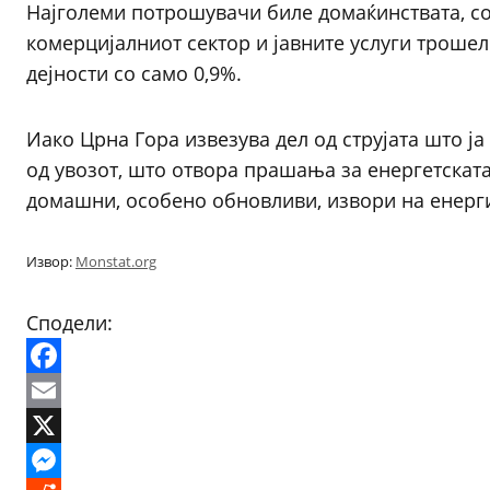
Најголеми потрошувачи биле домаќинствата, со
комерцијалниот сектор и јавните услуги трошеле
дејности со само 0,9%.
Иако Црна Гора извезува дел од струјата што ј
од увозот, што отвора прашања за енергетскат
домашни, особено обновливи, извори на енерги
Извор:
Monstat.org
Сподели:
Facebook
Email
X