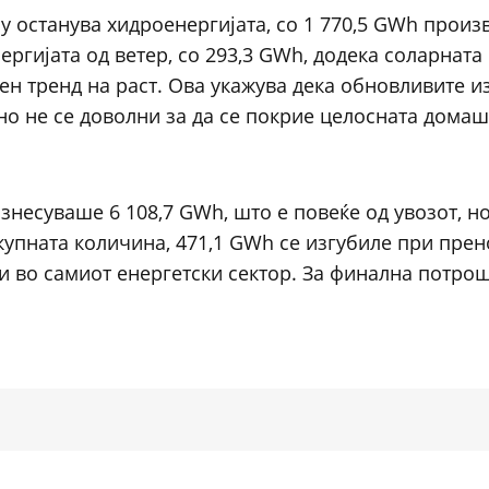
у останува хидроенергијата, со 1 770,5 GWh произ
ргијата од ветер, со 293,3 GWh, додека соларната 
сен тренд на раст. Ова укажува дека обновливите и
но не се доволни за да се покрие целосната дома
изнесуваше 6 108,7 GWh, што е повеќе од увозот, н
купната количина, 471,1 GWh се изгубиле при прен
и во самиот енергетски сектор. За финална потро