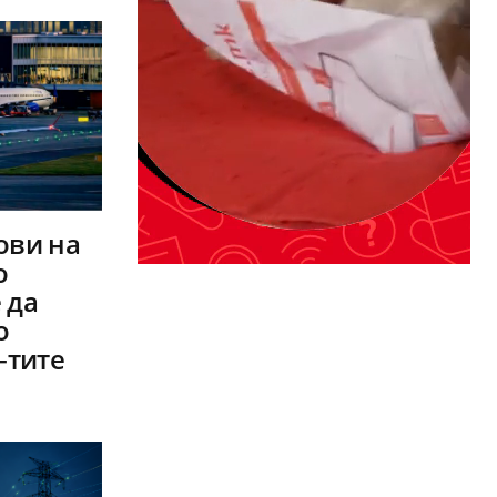
ови на
о
 да
о
-тите