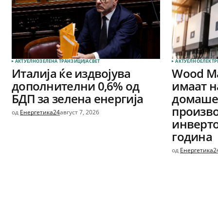
АКТУЕЛНО
ЗЕЛЕНА ТРАНЗИЦИЈА
СВЕТ
АКТУЕЛНО
ЕЛЕКТР
Италија ќе издвојува
Wood Ma
дополнителни 0,6% од
имаат н
БДП за зелена енергија
домашен
произво
од
Енергетика24
август 7, 2026
инверто
година
од
Енергетика2