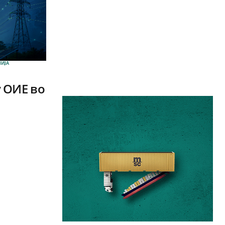
ИЈА
 ОИЕ во