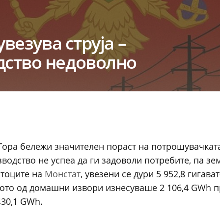
везува струја –
ство недоволно
 Гора бележи значителен пораст на потрошувачкат
одство не успеа да ги задоволи потребите, па зе
атоците на
Монстат
, увезени се дури 5 952,8 гигава
твото од домашни извори изнесуваше 2 106,4 GWh 
430,1 GWh.