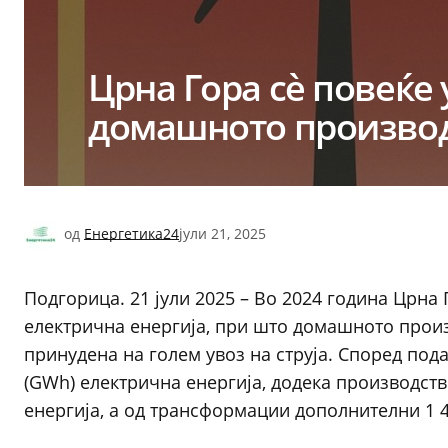
Црна Гора сè повеќе у
домашното производ
од
Енергетика24
јули 21, 2025
Подгорица. 21 јули 2025 – Во 2024 година Црна
електрична енергија, при што домашното произв
принудена на голем увоз на струја. Според под
(GWh) електрична енергија, додека производс
енергија, а од трансформации дополнителни 1 