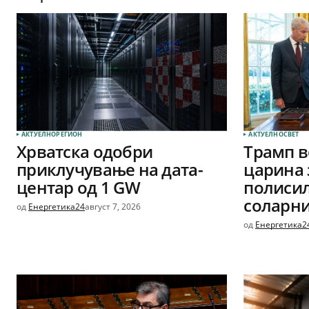
АКТУЕЛНО
РЕГИОН
АКТУЕЛНО
СВЕТ
Хрватска одобри
Трамп в
приклучување на дата-
царина 
центар од 1 GW
полиси
соларни
од
Енергетика24
август 7, 2026
од
Енергетика2