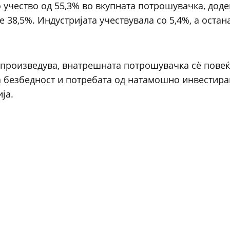
 учество од 55,3% во вкупната потрошувачка, доде
 38,5%. Индустријата учествувала со 5,4%, а остан
а произведува, внатрешната потрошувачка сè повеќ
а безбедност и потребата од натамошно инвестир
ја.