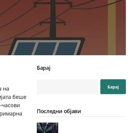
Барај
Барај
а на
мјата беше
т-часови
Последни објави
примарна