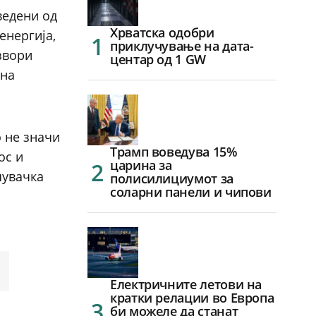
ведени од
Хрватска одобри
енергија,
приклучување на дата-
звори
центар од 1 GW
шна
о не значи
Трамп воведува 15%
ос и
царина за
шувачка
полисилициумот за
соларни панели и чипови
Електричните летови на
кратки релации во Европа
би можеле да станат