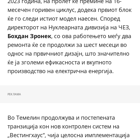
2023 година, на пролет ќе премине на 16-
месечен горивен циклус, додека првиот блок
ќе го следи истиот модел наесен. Според
директорот на Нуклеарната дивизија на ЧЕЗ,
Бохдан Зронек
, со ова работењето меѓу два
ремонта ќе се продолжи за шест месеци во
однос на првичниот дизајн, што значително
ќе ја зголеми ефикасноста и вкупното
производство на електрична енергија.
РЕКЛАМА
Во Темелин продолжува и постепената
транзиција кон нов контролен систем на
„Вестингхаус“, чија целосна имплементација