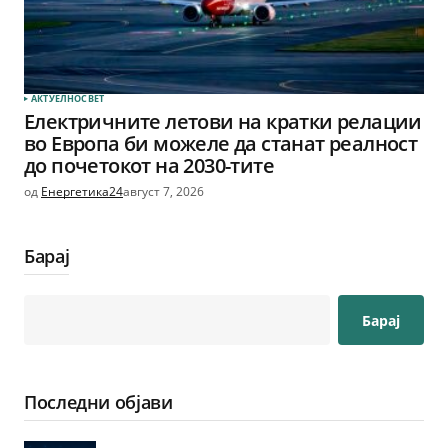
АКТУЕЛНО
СВЕТ
Електричните летови на кратки релации
во Европа би можеле да станат реалност
до почетокот на 2030-тите
од
Енергетика24
август 7, 2026
Барај
Барај
Последни објави