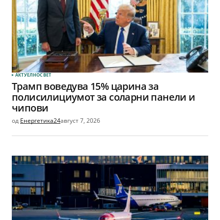
АКТУЕЛНО
СВЕТ
Трамп воведува 15% царина за
полисилициумот за соларни панели и
чипови
од
Енергетика24
август 7, 2026