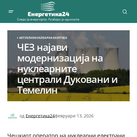
АКТУЕЛНО
НУКЛЕАРНА ЕНЕРГИЈА
ЧЕЗ најави
модернизација на
нуклеарните
централи Дуковани и
Темелин
од
Енергетика24
февруари 13, 2026
Чешкиот оператор на нуклеарни електрани