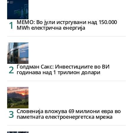
МЕМО: Во јули истргувани над 150.000
MWh електрична енергија
Голдман Сакс: Инвестициите во ВИ
годинава над 1 трилион долари
Словенија вложува 69 милиони евра во
паметната електроенергетска мрежа