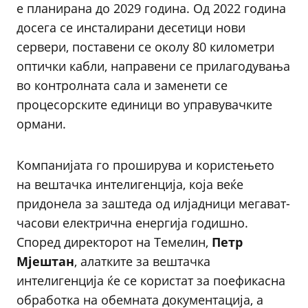
е планирана до 2029 година. Од 2022 година
досега се инсталирани десетици нови
сервери, поставени се околу 80 километри
оптички кабли, направени се прилагодувања
во контролната сала и заменети се
процесорските единици во управувачките
ормани.
Компанијата го проширува и користењето
на вештачка интелигенција, која веќе
придонела за заштеда од илјадници мегават-
часови електрична енергија годишно.
Според директорот на Темелин,
Петр
Мјештан
, алатките за вештачка
интелигенција ќе се користат за поефикасна
обработка на обемната документација, а