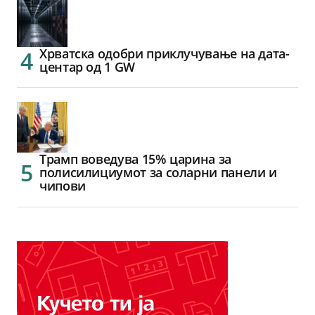
Хрватска одобри приклучување на дата-
центар од 1 GW
Трамп воведува 15% царина за
полисилициумот за соларни панели и
чипови