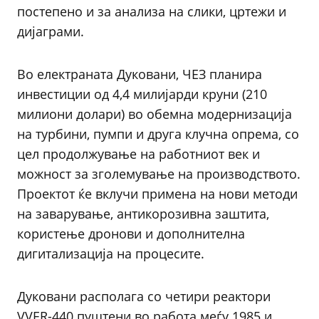
постепено и за анализа на слики, цртежи и
дијаграми.
Во електраната Дуковани, ЧЕЗ планира
инвестиции од 4,4 милијарди круни (210
милиони долари) во обемна модернизација
на турбини, пумпи и друга клучна опрема, со
цел продолжување на работниот век и
можност за зголемување на производството.
Проектот ќе вклучи примена на нови методи
на заварување, антикорозивна заштита,
користење дронови и дополнителна
дигитализација на процесите.
Дуковани располага со четири реактори
VVER-440 пуштени во работа меѓу 1985 и