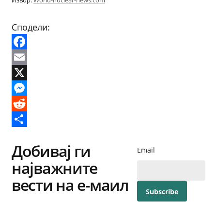
Извор:
World-nuclear-news.com
Сподели:
Facebook
Email
X
Messenger
Reddit
Share
Добивај ги
Email
најважните
вести на е-маил