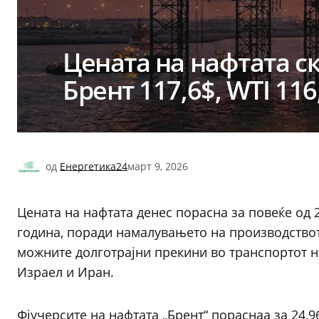
Цената на нафтата ск
Брент 117,6$, WTI 116
од
Енергетика24
март 9, 2026
Цената на нафтата денес порасна за повеќе од 
година, поради намалувањето на производствот
можните долготрајни прекини во транспортот н
Израел и Иран.
Фјучерсите на нафтата „Брент“ пораснаа за 24,9