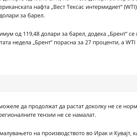
ериканската нафта „Вест Тексас интермидиет“ (WTI
 долари за барел.
имум од 119,48 долари за барел, додека „Брент“ се
ата недела „Брент“ порасна за 27 проценти, а WTI 
можеле да продолжат да растат доколку не се нор
регионалните тензии не се намалат.
малувањето на производството во Ирак и Кувајт, к