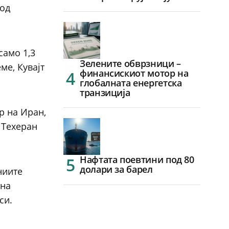
 од
само 1,3
Зелените обврзници –
ме, Кувајт
финансискиот мотор на
глобалната енергетска
транзиција
р на Иран,
о Техеран
Нафтата поевтини под 80
долари за барел
ниите
ена
си.