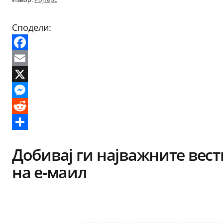
Сподели:
Facebook
Email
X
Messenger
Reddit
Share
Добивај ги најважните вест
на е-маил