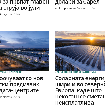
а за првпат главен
долари за барел
 струја во јули
од
Енергетика24
август 6, 2026
4
август 6, 2026
ИЧНА ЕНЕРГИЈА
СВЕТ
АКТУЕЛНО
СВЕТ
СОЛАРНА EНЕРГИЈА
соочуваат со нов
Соларната енергиј
ски предизвик
шири и во северн
дата-центрите
Европа, каде што
некогаш се смета
4
август 5, 2026
неисплатлива