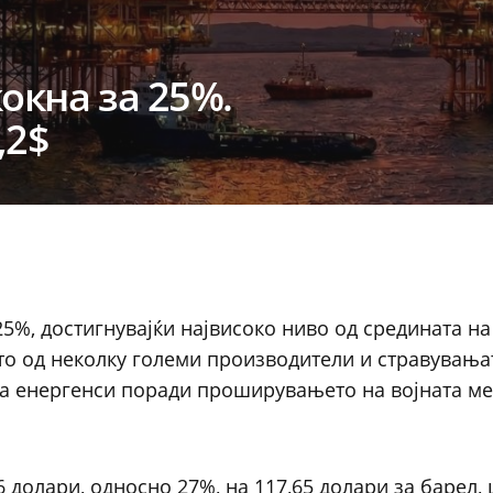
окна за 25%.
,2$
25%, достигнувајќи највисоко ниво од средината на
о од неколку големи производители и стравувања
а енергенси поради проширувањето на војната ме
6 долари, односно 27%, на 117,65 долари за барел, 