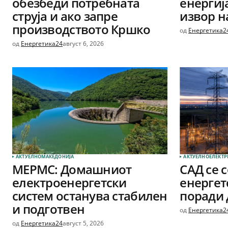
обезбеди потребната
енергиј
струја и ако запре
извор на
производството Кршко
од
Енергетика2
од
Енергетика24
август 6, 2026
АКТУЕЛНО
МАКЕДОНИЈА
АКТУЕЛНО
ЕЛЕКТР
МЕРМС: Домашниот
САД се 
електроенергетски
енергет
систем останува стабилен
поради 
и подготвен
од
Енергетика2
од
Енергетика24
август 5, 2026