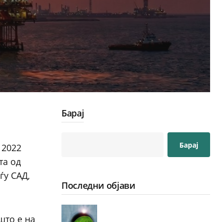
Барај
Барај
 2022
та од
ѓу САД,
Последни објави
што е на