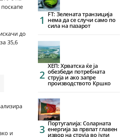
) поскапе
FT: Зелената транзиција
нема да се случи само по
сила на пазарот
 искачи до
за 35,6
ХЕП: Хрватска ќе ја
обезбеди потребната
струја и ако запре
производството Кршко
мализира
Португалија: Соларната
енергија за првпат главен
ако и
извор на струја во јули