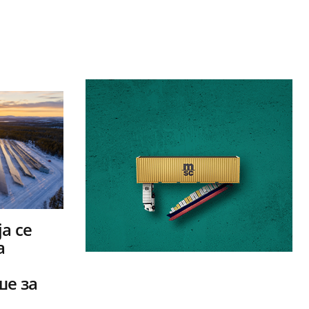
а се
а
ше за