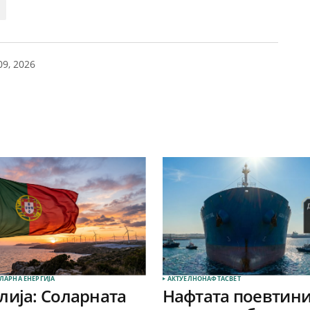
09, 2026
ЛАРНА EНЕРГИЈА
АКТУЕЛНО
НАФТА
СВЕТ
лија: Соларната
Нафтата поевтини