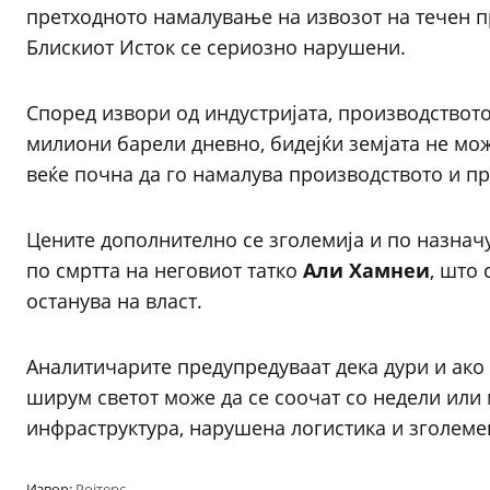
претходното намалување на извозот на течен пр
Блискиот Исток се сериозно нарушени.
Според извори од индустријата, производството
милиони барели дневно, бидејќи земјата не мож
веќе почна да го намалува производството и пр
Цените дополнително се зголемија и по назна
по смртта на неговиот татко
Али Хамнеи
, што 
останува на власт.
Аналитичарите предупредуваат дека дури и ак
ширум светот може да се соочат со недели или
инфраструктура, нарушена логистика и зголеме
Извор:
Ројтерс