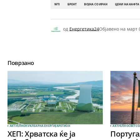
WTI
БРЕНТ
ВОЈНА СО ИРАН
ЦЕНИ НА НАФТА
од
Енергетика24
Објавено на
март 
Поврзано
АКТУЕЛНО
НУКЛЕАРНА ЕНЕРГИЈА
РЕГИОН
АКТУЕЛНО
СВЕТ
СО
ХЕП: Хрватска ќе ја
Португа