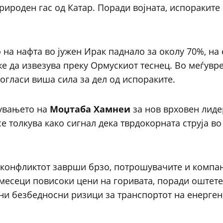
ироден гас од Катар. Поради војната, испораките
 на нафта во јужен Ирак паднало за околу 70%, на 
е да извезува преку Ормускиот теснец. Во меѓувре
огласи виша сила за дел од испораките.
чувањето на
Моџтаба Хамнеи
за нов врховен лиде
се толкува како сигнал дека тврдокорната струја в
о конфликтот заврши брзо, потрошувачите и компа
 месеци повисоки цени на горивата, поради оштет
ни безбедносни ризици за транспортот на енерген