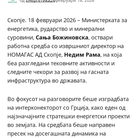
од
Енергетика24
февруари 18, 2026
Скопје. 18 февруари 2026 – Министерката за
енергетика, рударство и минерални
суровини,
Сања
Божиновска
, оствари
работна средба со извршниот директор на
НОМАГАС АД Скопје,
Недим
Рама
, на која
беа разгледани тековните активности и
следните чекори за развој на гасната
инфраструктура во државата.
Во фокусот на разговорите беше изградбата
на интерконекторот со Грција, како еден од
најзначајните стратешки енергетски проекти
во земјата. На средбата беше направен
пресек на досегашната динамика на