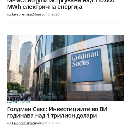
МЕМО: Во јули истргувани над 150.000
MWh електрична енергија
од
Енергетика24
август 8, 2026
АКТУЕЛНО
СВЕТ
Голдман Сакс: Инвестициите во ВИ
годинава над 1 трилион долари
од
Енергетика24
август 8, 2026