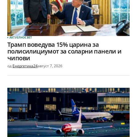
АКТУЕЛНО
СВЕТ
Трамп воведува 15% царина за
полисилициумот за соларни панели и
чипови
од
Енергетика24
август 7, 2026