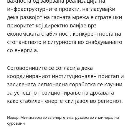
важноста од забрзана реализација на
инфраструктурните проекти, нагласувајќи
дека развојот на гасната мрежа е стратешки
приоритет кој директно влијае врз
економската стабилност, конкурентноста на
стопанството и сигурноста во снабдувањето
со енергија.
Соговорниците се согласија дека
координираниот институционален пристап и
засилената регионална соработка се клучни
за успешно позиционирање на државата
како стабилен енергетски јазол во регионот.
Извор: Министерство за енергетика, рударство и минерални
суровини