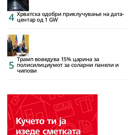
Хрватска одобри приклучување на дата-
центар од 1 GW
Трамп воведува 15% царина за
полисилициумот за соларни панели и
чипови