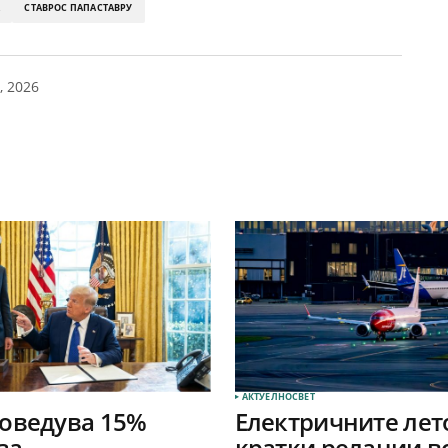
А
СТАВРОС ПАПАСТАВРУ
, 2026
АКТУЕЛНО
СВЕТ
оведува 15%
Електричните лет
за
кратки релации в