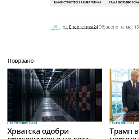
МИНИСТЕРСТВО ЗА ЕНЕРГЕТИКА
САЊА БОЖИНОВСК
од
Енергетика24
Објавено на
мај 15
Поврзано
АКТУЕЛНО
РЕГИОН
АКТУЕЛНО
СВЕТ
Хрватска одобри
Трамп в
приклучување на дата-
царина 