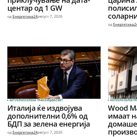
центар од 1 GW
полиси
соларни
од
Енергетика24
август 7, 2026
од
Енергетика2
АКТУЕЛНО
ЗЕЛЕНА ТРАНЗИЦИЈА
СВЕТ
АКТУЕЛНО
ЕЛЕКТР
Италија ќе издвојува
Wood Ma
дополнителни 0,6% од
имаат н
БДП за зелена енергија
домашен
произво
од
Енергетика24
август 7, 2026