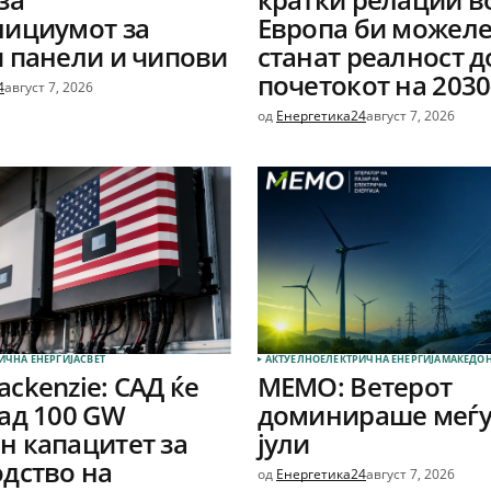
лициумот за
Европа би можеле
 панели и чипови
станат реалност д
почетокот на 2030
4
август 7, 2026
од
Енергетика24
август 7, 2026
ИЧНА ЕНЕРГИЈА
СВЕТ
АКТУЕЛНО
ЕЛЕКТРИЧНА ЕНЕРГИЈА
МАКЕДОН
ckenzie: САД ќе
МЕМО: Ветерот
ад 100 GW
доминираше меѓу
 капацитет за
јули
дство на
од
Енергетика24
август 7, 2026