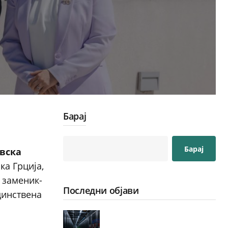
Барај
Барај
вска
ка Грција,
 заменик-
Последни објави
единствена