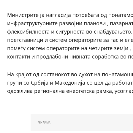
Министрите ја нагласија потребата од понатам
инфраструктурните развојни планови , пазарната
флексибилноста и сигурноста во снабдувањето.
претставници и систем операторите за гас и е
помеѓу систем операторите на четирите земји 
контакти и продлабочи нивната соработка во 
На крајот од состанокот во духот на понатамо
групи со Србија и Македонија со цел да работа
одржлива регионална енергетска рамка, усоглас
РЕКЛАМА