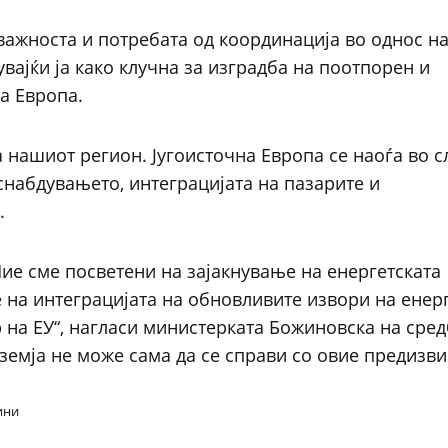
 важноста и потребата од координација во однос н
вајќи ја како клучна за изградба на поотпорен и
а Европа.
 нашиот регион. Југоисточна Европа се наоѓа во 
 снабдувањето, интеграцијата на пазарите и
.
Ние сме посветени на зајакнување на енергетската
 на интеграцијата на обновливите извори на енерг
 на ЕУ“, нагласи министерката Божиновска на сред
 земја не може сама да се справи со овие предизви
ини