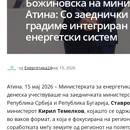
Божиновска на минис
Атина: Со заеднички
градиме интегриран 
енергетски систем
од
Енергетика24
мај 15, 2026
Атина. 15 мај 2026 – Министерката за енергети
денеска учествуваше на заедничката министерск
Република Србија и Република Бугарија,
Ставро
министерот
Кирил Темелков
, којашто се одрж
во ваков формат, а која е фокусирана на реги
соработката меѓу земјите од регионот на полето