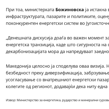
При тоа, министерката
Божиновска
ја истакна
инфраструктурата, пазарите и политиките, оцену
поконкурентен енергетски систем во Југоисточн
„Денешната дискусија доаѓа во важен момент за
енергетска транзиција, каде што сигурноста на
декарбонизацијата мора да напредуваат заедно
Македонија целосно ја споделува оваа визија. 
безбедност преку диверзификација, забрзување
усогласување со внатрешниот енергетски пазар
колегите од регионот, додавајќи дека ниту една
Извор: Министерство за енергетика, рударство и минерални суров