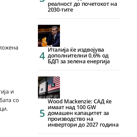
реалност до почетокот на
2030-тите
а
сложена
Италија ќе издвојува
дополнителни 0,6% од
БДП за зелена енергија
ија и
бата со
Wood Mackenzie: САД ќе
имаат над 100 GW
ци.
домашен капацитет за
производство на
инвертори до 2027 година