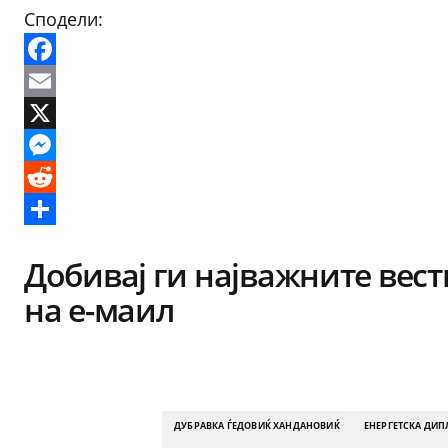
Сподели:
Facebook
Email
X
Messenger
Reddit
Share
Добивај ги најважните вест
на е-маил
ДУБРАВКА ЃЕДОВИЌ ХАНДАНОВИЌ
ЕНЕРГЕТСКА ДИП