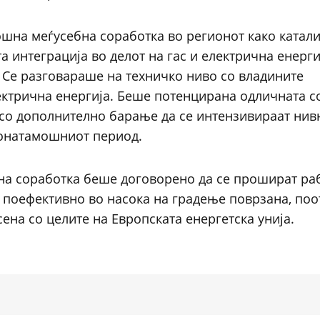
ошна меѓусебна соработка во регионот како катал
 интеграција во делот на гас и електрична енерги
 Се разговараше на техничко ниво со владините
лектрична енергија. Беше потенцирана одличната с
, со дополнително барање да се интензивираат нив
понатамошниот период.
шна соработка беше договорено да се прошират ра
т поефективно во насока на градење поврзана, поо
ена со целите на Европската енергетска унија.