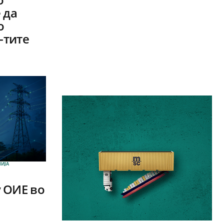
 да
о
-тите
ИЈА
 ОИЕ во