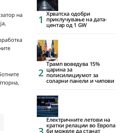
Хрватска одобри
изатор на
приклучување на дата-
ја,
центар од 1 GW
оработка
ните
Трамп воведува 15%
царина за
ботните
полисилициумот за
соларни панели и чипови
тпорна,
Електричните летови на
кратки релации во Европа
би можеле да станат