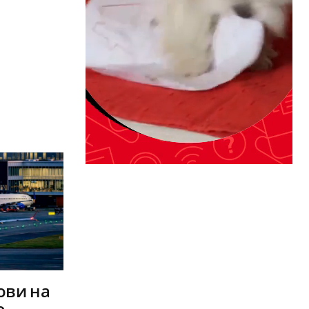
ови на
о