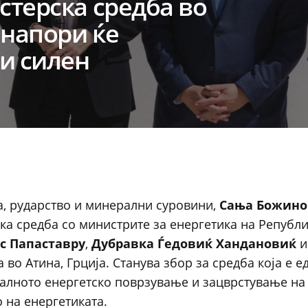
терска средба во
 напори ќе
и силен
ка, рударство и минерални суровини,
Сања Божино
а средба со министрите за енергетика на Републи
с Папаставру
,
Дубравка Ѓедовиќ Хандановиќ
и
а во Атина, Грција. Станува збор за средба која е 
оналното енергетско поврзување и зацврстување на
 на енергетиката.