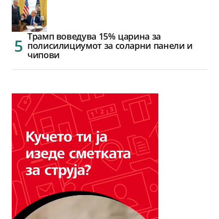
Трамп воведува 15% царина за
полисилициумот за соларни панели и
чипови