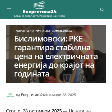
АКТУЕЛНО
ЕЛЕКТРИЧНА ЕНЕРГИЈА
МАКЕДОНИЈА
Бислимовски: РКЕ
гарантира стабилна
цена на електричната
енергија до крајот на
годината
од
Енергетика24
октомври 28, 2025
Скопје. 28 октомвр
и 2025 —
Цената на