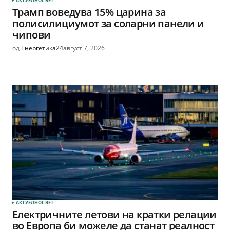
АКТУЕЛНО
СВЕТ
Трамп воведува 15% царина за
полисилициумот за соларни панели и
чипови
од
Енергетика24
август 7, 2026
АКТУЕЛНО
СВЕТ
Електричните летови на кратки релации
во Европа би можеле да станат реалност