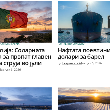
ЛАРНА EНЕРГИЈА
АКТУЕЛНО
НАФТА
СВЕТ
лија: Соларната
Нафтата поевтини
а за првпат главен
долари за барел
 струја во јули
од
Енергетика24
август 6, 2026
4
август 6, 2026