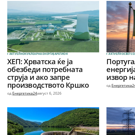
АКТУЕЛНО
НУКЛЕАРНА ЕНЕРГИЈА
РЕГИОН
АКТУЕЛНО
СВЕТ
СО
ХЕП: Хрватска ќе ја
Португа
обезбеди потребната
енергиј
струја и ако запре
извор на
производството Кршко
од
Енергетика2
од
Енергетика24
август 6, 2026