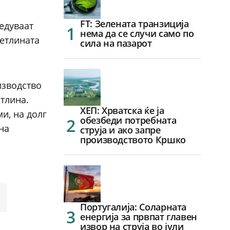
FT: Зелената транзиција
едуваат
нема да се случи само по
ветлината
сила на пазарот
изводство
тлина.
ХЕП: Хрватска ќе ја
и, на долг
обезбеди потребната
на
струја и ако запре
производството Кршко
Португалија: Соларната
енергија за првпат главен
извор на струја во јули