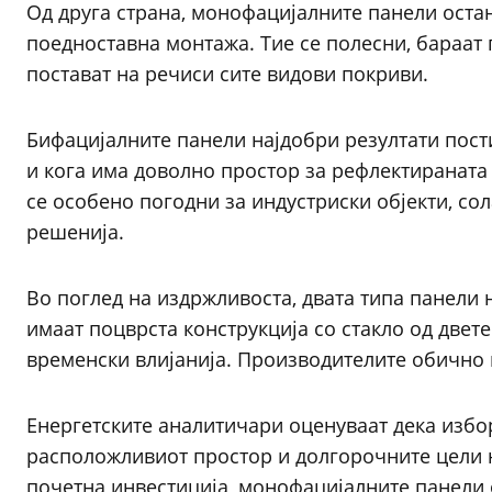
Од друга страна, монофацијалните панели оста
поедноставна монтажа. Тие се полесни, бараат 
постават на речиси сите видови покриви.
Бифацијалните панели најдобри резултати пост
и кога има доволно простор за рефлектираната 
се особено погодни за индустриски објекти, с
решенија.
Во поглед на издржливоста, двата типа панели 
имаат поцврста конструкција со стакло од двет
временски влијанија. Производителите обично 
Енергетските аналитичари оценуваат дека избор
расположливиот простор и долгорочните цели н
почетна инвестиција, монофацијалните панели 