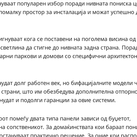
нуваат популарен избор поради нивната пониска ц
помалку простор за инсталација и можат успешно 
игнуваат кога се поставени на поголема висина од
светлина да стигне до нивната задна страна. Порад
оларни паркови и домови со специфични архитекто
нудат долг работен век, но бифацијалните модели 
е страни, што им обезбедува дополнителна отпорно
нудат и подолги гаранции за овие системи.
от помеѓу двата типа панели зависи од буџетот,
а сопственикот. За домаќинствата кои бараат пон
остануваат практично решение. За оние кои распо