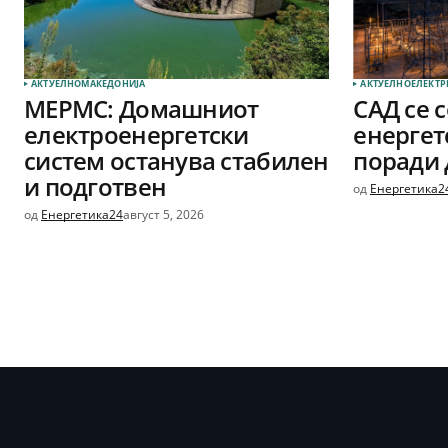
АКТУЕЛНО
МАКЕДОНИЈА
АКТУЕЛНО
ЕЛЕКТР
МЕРМС: Домашниот
САД се 
електроенергетски
енергет
систем останува стабилен
поради 
и подготвен
од
Енергетика2
од
Енергетика24
август 5, 2026