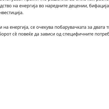
дство на енергија во наредните децении, бифациј
нвестиција.
 на енергија, се очекува побарувачката за двата 
борот сè повеќе да зависи од специфичните потреб