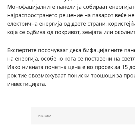
Монофацијалните панели ја собираат енергијат
најраспространето решение на пазарот веќе не
електрична енергија од двете страни, користејќ
која се одбива од покривот, земјата или околн
Експертите посочуваат дека бифацијалните пан
на енергија, особено кога се поставени на све
Иако нивната почетна цена е во просек за 15 д
рок тие овозможуваат пониски трошоци за прои
инвестицијата.
РЕКЛАМА