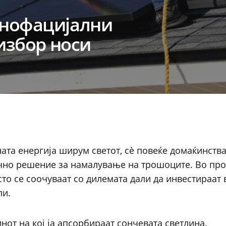
онофацијални
избор носи
ата енергија ширум светот, сѐ повеќе домаќинства
очно решение за намалување на трошоците. Во про
то се соочуваат со дилемата дали да инвестираат 
ли.
нот на кој ја апсорбираат сончевата светлина.