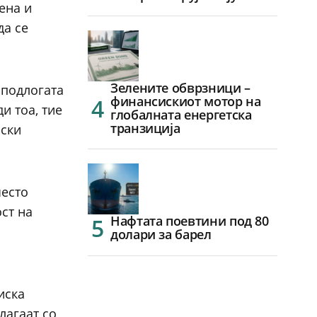
ена и
да се
Зелените обврзници –
 подлогата
финансискиот мотор на
и тоа, тие
глобалната енергетска
транзиција
нски
често
ст на
Нафтата поевтини под 80
долари за барел
иска
лагаат со