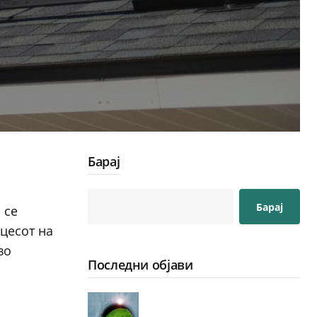
Барај
Барај
 се
цесот на
во
Последни објави