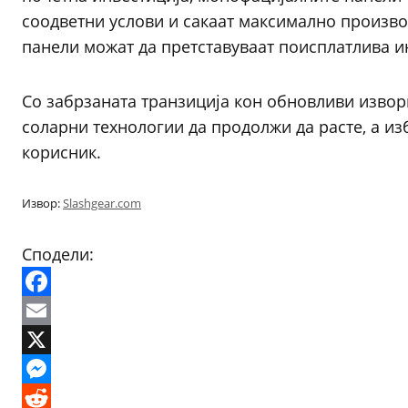
соодветни услови и сакаат максимално произво
панели можат да претставуваат поисплатлива и
Со забрзаната транзиција кон обновливи извори
соларни технологии да продолжи да расте, а из
корисник.
Извор:
Slashgear.com
Сподели:
Facebook
Email
X
Messenger