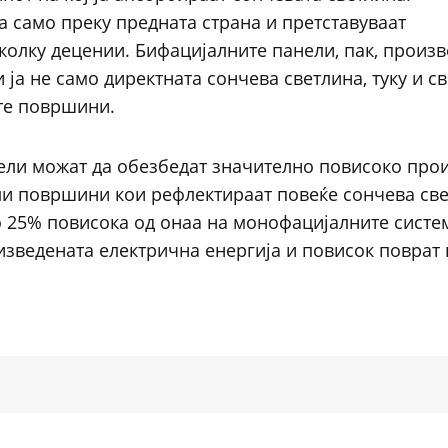
а само преку предната страна и претставуваат
колку децении. Бифацијалните панели, пак, произв
и ја не само директната сончева светлина, туку и с
ите површини.
ели можат да обезбедат значително повисоко про
тли површини кои рефлектираат повеќе сончева све
о 25% повисока од онаа на монофацијалните систем
зведената електрична енергија и повисок поврат 