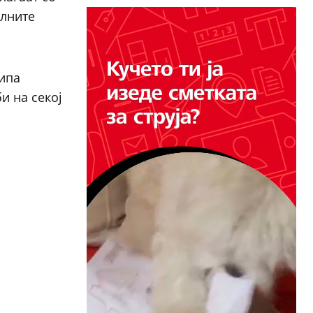
алните
типа
и на секој