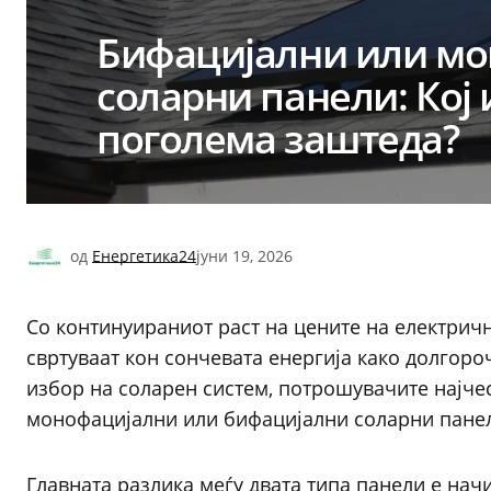
Бифацијални или м
соларни панели: Кој 
поголема заштеда?
од
Енергетика24
јуни 19, 2026
Со континуираниот раст на цените на електричн
свртуваат кон сончевата енергија како долгор
избор на соларен систем, потрошувачите најчес
монофацијални или бифацијални соларни пане
Главната разлика меѓу двата типа панели е начи