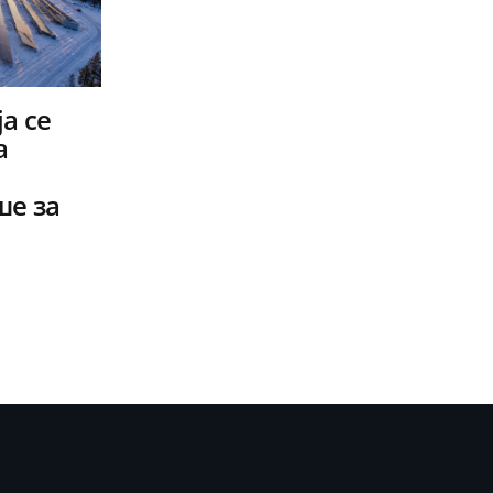
а се
а
ше за