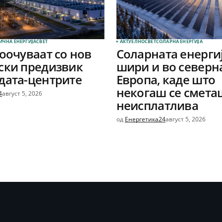
ИЧНА ЕНЕРГИЈА
СВЕТ
АКТУЕЛНО
СВЕТ
СОЛАРНА EНЕРГИЈА
соочуваат со нов
Соларната енергиј
ски предизвик
шири и во северн
дата-центрите
Европа, каде што
некогаш се смета
4
август 5, 2026
неисплатлива
од
Енергетика24
август 5, 2026