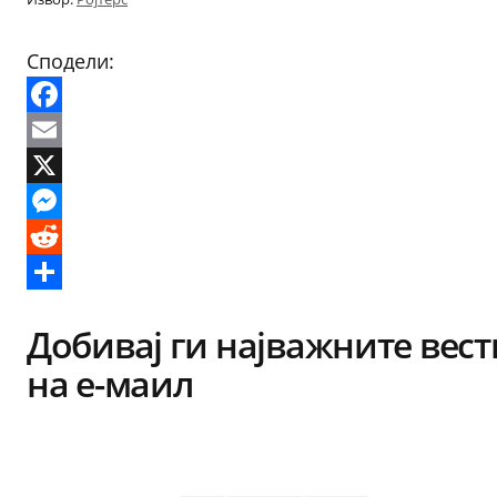
Сподели:
Facebook
Email
X
Messenger
Reddit
Share
Добивај ги најважните вест
на е-маил