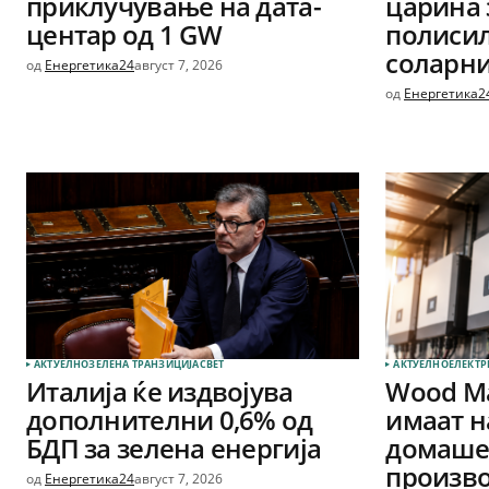
приклучување на дата-
царина 
центар од 1 GW
полиси
соларни
од
Енергетика24
август 7, 2026
од
Енергетика2
АКТУЕЛНО
ЗЕЛЕНА ТРАНЗИЦИЈА
СВЕТ
АКТУЕЛНО
ЕЛЕКТР
Италија ќе издвојува
Wood Ma
дополнителни 0,6% од
имаат н
БДП за зелена енергија
домашен
произво
од
Енергетика24
август 7, 2026