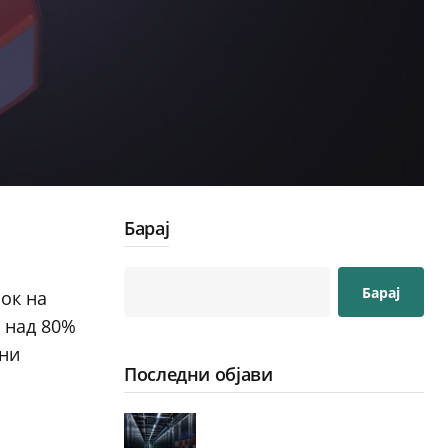
Барај
Барај
шок на
а над 80%
вни
Последни објави