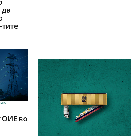
о
 да
о
-тите
ИЈА
 ОИЕ во