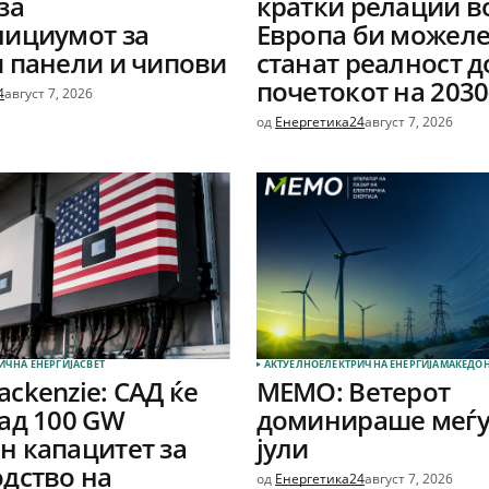
за
кратки релации в
лициумот за
Европа би можеле
 панели и чипови
станат реалност д
почетокот на 2030
4
август 7, 2026
од
Енергетика24
август 7, 2026
ИЧНА ЕНЕРГИЈА
СВЕТ
АКТУЕЛНО
ЕЛЕКТРИЧНА ЕНЕРГИЈА
МАКЕДОН
ckenzie: САД ќе
МЕМО: Ветерот
ад 100 GW
доминираше меѓу
 капацитет за
јули
дство на
од
Енергетика24
август 7, 2026