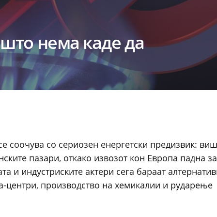
с што нема каде да
а се соочува со сериозен енергетски предизвик: ви
нските пазари, откако извозот кон Европа падна з
та и индустриските актери сега бараат алтернати
та-центри, производство на хемикалии и рударење