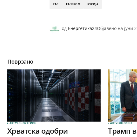
ГАС
ГАСПРОМ
РУСИЈА
од
Енергетика24
Објавено на
јуни 2
Поврзано
АКТУЕЛНО
РЕГИОН
АКТУЕЛНО
СВЕТ
Хрватска одобри
Трамп в