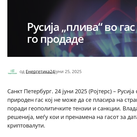
Русија „плива“ во га
го продаде
од
Енергетика24
јуни 25, 2025
Санкт Петербург. 24 јуни 2025 (Ројтерс) – Русиј
природен гас кој не може да се пласира на стра
поради геополитичките тензии и санкции. Влада
решенија, меѓу кои и пренамена на гасот за да
криптовалути.