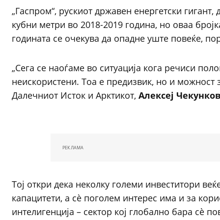
„Гаспром“, рускиот државен енергетски гигант,
кубни метри во 2018-2019 година, но оваа бројк
годината се очекува да опадне уште повеќе, по
„Сега се наоѓаме во ситуација кога речиси пол
неискористени. Тоа е предизвик, но и можност 
Далечниот Исток и Арктикот,
Алексеј Чекунко
РЕКЛАМА
Тој откри дека неколку големи инвеститори веќ
капацитети, а сè поголем интерес има и за кор
интелигенција – сектор кој глобално бара сè по