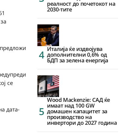
реалност до почетокот на
2030-тите
61
 за
, предложи
Италија ќе издвојува
дополнителни 0,6% од
БДП за зелена енергија
предупреди
ој се
Wood Mackenzie: САД ќе
имаат над 100 GW
на дата-
домашен капацитет за
производство на
инвертори до 2027 година