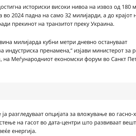
 достигна историски високи нивоа на извоз од 180 
а во 2024 падна на само 32 милијарди, а до крајот 
ради прекинот на транзитот преку Украина.
овина милијарда кубни метри дневно остануваат
за индустриска пренамена,“ изјави министерот за р
в
, на Меѓународниот економски форум во Санкт Пе
е ја разгледуваат опцијата за вложување во гасно-
истење на гасот во дата-центри што развиваат веш
веќе енергија.