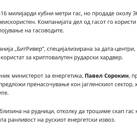
16 милијарди кубни метри гас, но продаде околу 3
еискористен. Компанијата дел од гасот го користи
појување на гасоводите.
нија „БитРивер“, специјализирана за дата-центри
 користат за криптовалутен рударски хардвер.
меник министерот за енергетика,
Павел Сорокин
, 
 предложи пренасочување кон јагленскиот сектор, к
ите.
близина на рудници, отколку да трошиме скап гас 
ната ранливост на рускиот енергетски извоз.