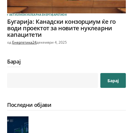
АКТУЕЛНО
НУКЛЕАРНА ЕНЕРГИЈА
РЕГИОН
Бугарија: Канадски конзорциум ќе го
води проектот за новите нуклеарни
капацитети
од
Енергетика24
декември 4, 2025
Барај
Барај
Последни објави