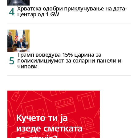
Хрватска одобри приклучување на дата-
центар од 1 GW
Трамп воведува 15% царина за
полисилициумот за соларни панели и
чипови