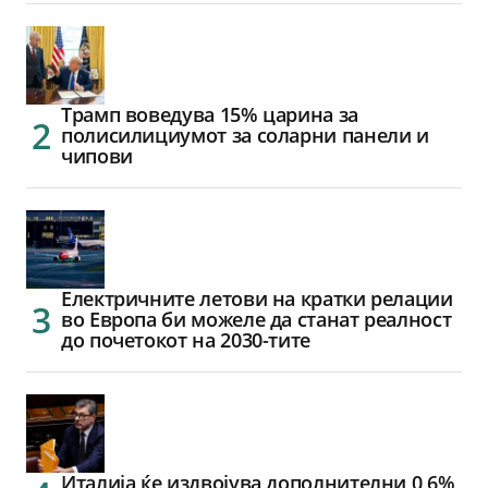
Трамп воведува 15% царина за
полисилициумот за соларни панели и
чипови
Електричните летови на кратки релации
во Европа би можеле да станат реалност
до почетокот на 2030-тите
Италија ќе издвојува дополнителни 0,6%