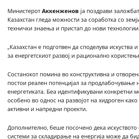
Министерот
Аккенженов
ја поздрави заложбат
Казахстан гледа можности за соработка со земј
технички знаења и пристап до нови технологии
„Казахстан е подготвен да споделува искуства и
за енергетскиот развој и рационално користењ
Состанокот помина во конструктивна и отворена
постои реален потенцијал за продлабочување н
енергетиката. Беа идентификувани конкретни м
особено во однос на развојот на хидроген како 
активни и напредни проекти.
Дополнително, беше посочено дека искуството 
системи за складирање на енергија може да бид