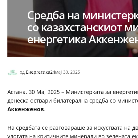
Средба на министер
со казахстанскиот м
енергетика Аккенже
од
Енергетика24
мај 30, 2025
Астана. 30 Мај 2025 – Министерката за енергет
денеска оствари билатерална средба со минист
Аккенженов
.
На средбата се разговараше за искуствата на д
улогата на критичните минерали во зелената еко