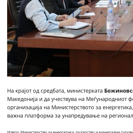
На крајот од средбата, министерката
Божиновс
Македонија и да учествува на Меѓународниот фо
организација на Министерството за енергетика
важна платформа за унапредување на регионалн
Извор: Министерство за енергетика, рударство и минерални суров