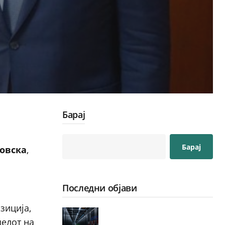
Барај
Барај
овска
,
Последни објави
зиција,
делот на