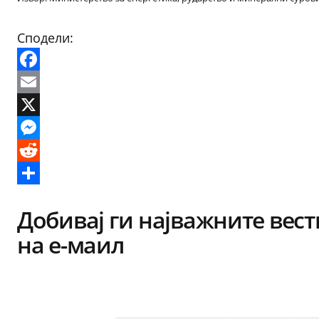
Сподели:
Facebook
Email
X
Messenger
Reddit
Share
Добивај ги најважните вест
на е-маил