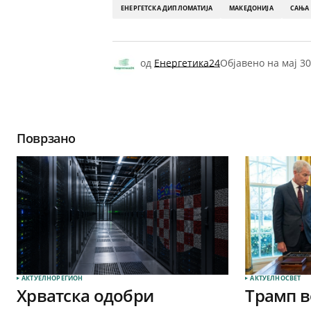
ЕНЕРГЕТСКА ДИПЛОМАТИЈА
МАКЕДОНИЈА
САЊА
од
Енергетика24
Објавено на
мај 30
Поврзано
АКТУЕЛНО
РЕГИОН
АКТУЕЛНО
СВЕТ
Хрватска одобри
Трамп в