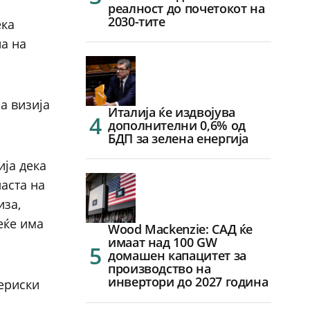
реалност до почетокот на
2030-тите
ека
на на
а визија
Италија ќе издвојува
дополнителни 0,6% од
БДП за зелена енергија
ија дека
аста на
иза,
еќе има
Wood Mackenzie: САД ќе
имаат над 100 GW
домашен капацитет за
производство на
инвертори до 2027 година
ериски