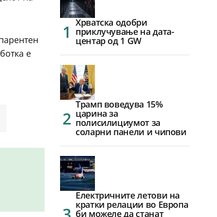
Хрватска одобри
приклучување на дата-
спарентен
центар од 1 GW
ботка е
Трамп воведува 15%
царина за
полисилициумот за
соларни панели и чипови
Електричните летови на
кратки релации во Европа
би можеле да станат