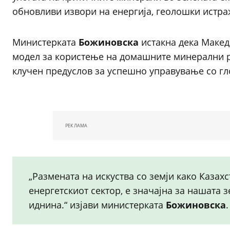
обновливи извори на енергија, геолошки истр
Министерката
Божиновска
истакна дека Макед
модел за користење на домашните минерални р
клучен предуслов за успешно управување со гл
РЕКЛАМА
„Размената на искуства со земји како Казахс
енергетскиот сектор, е значајна за нашата 
иднина.“ изјави министерката
Божиновска
.