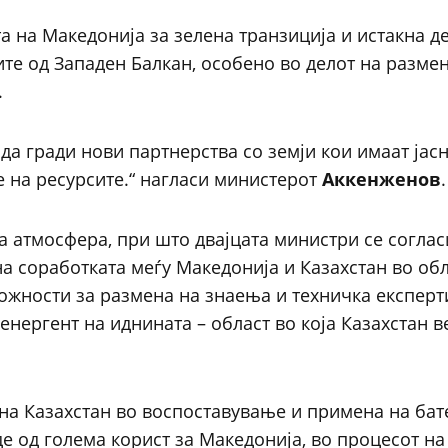
а на Македонија за зелена транзиција и истакна д
ите од Западен Балкан, особено во делот на разме
.
 да гради нови партнерства со земји кои имаат јасн
е на ресурсите.“ нагласи министерот
Аккенженов
.
 атмосфера, при што двајцата министри се соглас
а соработката меѓу Македонија и Казахстан во обл
ожности за размена на знаења и техничка експерт
енергент на иднината – област во која Казахстан в
на Казахстан во воспоставување и примена на бат
е од голема корист за Македонија, во процесот на