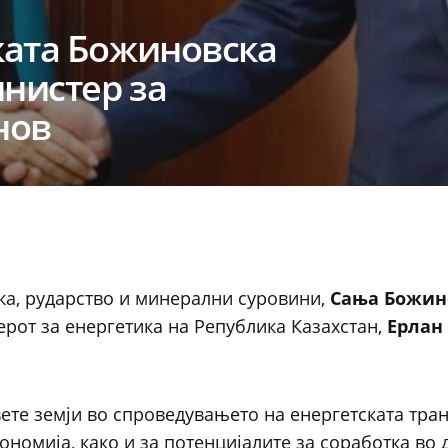
ката Божиновска
инистер за
нов
ика, рударство и минерални суровини,
Сања
Божин
ерот за енергетика на Република Казахстан,
Ерлан
вете земји во спроведувањето на енергетската тран
номија, како и за потенцијалите за соработка во 