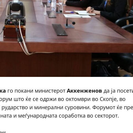
ка
го покани министерот
Аккенженов
да ја посет
рум што ќе се одржи во октомври во Скопје, во
, рударство и минерални суровини. Форумот ќе пре
ата и меѓународната соработка во секторот.
ини