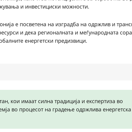
ажувања и инвестициски можности.
онија е посветена на изградба на одржлив и тран
есурси и дека регионалната и меѓународната сора
обалните енергетски предизвици.
тан, кои имаат силна традиција и експертиза во
земја во процесот на градење одржлива енергетска