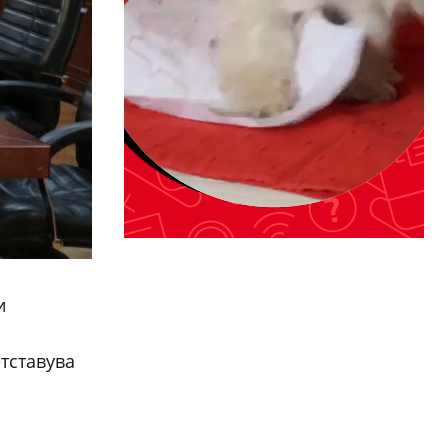
и
тставува